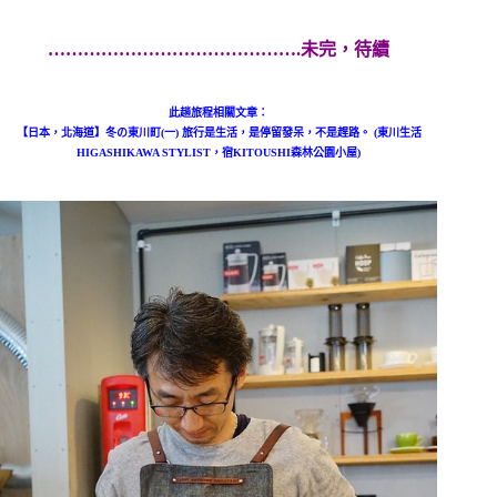
…………………………………….未完，待續
此趟旅程相關文章：
【日本，北海道】冬の東川町(一) 旅行是生活，是停留發呆，不是趕路。 (東川生活
HIGASHIKAWA STYLIST，宿KITOUSHI森林公園小屋)