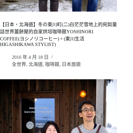
【日本，北海道】冬の東川町(二)白茫茫雪地上的宛如童
話世界薑餅屋的自家烘培咖啡館YOSHINORI
COFFEE(ヨシノリコーヒー)。(東川生活
HIGASHIKAWA STYLIST)
2016 年 4 月 18 日
全世界
,
北海道
,
咖啡館
,
日本旅遊