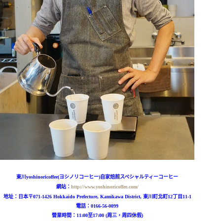
東川yoshinoricoffee(ヨシノリコーヒー)自家焙煎スペシャルティーコーヒー
網站：
http://www.yoshinoricoffee.com/
地址：
日本〒071-1426 Hokkaido Prefecture, Kamikawa District, 東川町北町12丁目11-1
電話：
0166-56-0099
營業時間：11:00至17:00 (周三，周四休假)