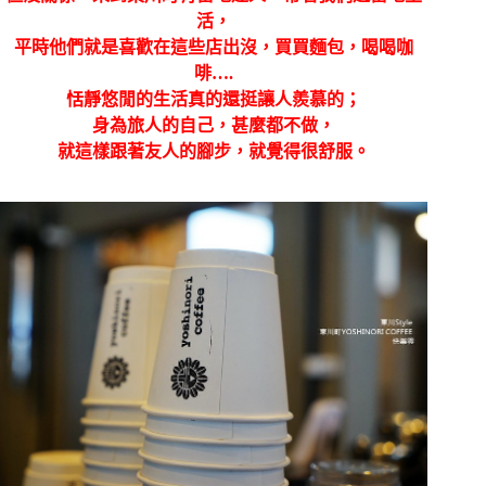
活，
平時他們就是喜歡在這些店出沒，買買麵包，喝喝咖
啡….
恬靜悠閒的生活真的還挺讓人羨慕的；
身為旅人的自己，甚麼都不做，
就這樣跟著友人的腳步，就覺得很舒服。