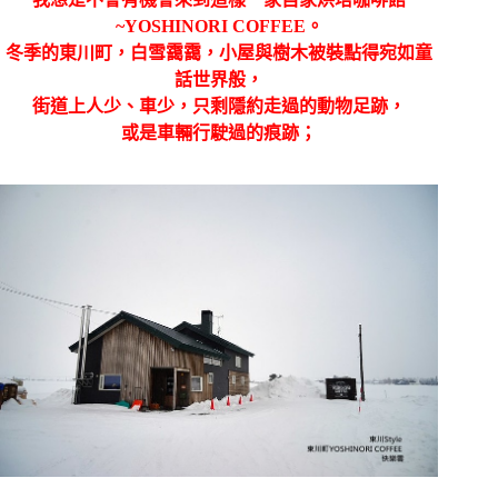
~YOSHINORI COFFEE。
冬季的東川町，白雪靄靄，小屋與樹木被裝點得宛如童
話世界般，
街道上人少、車少，只剩隱約走過的動物足跡，
或是車輛行駛過的痕跡；