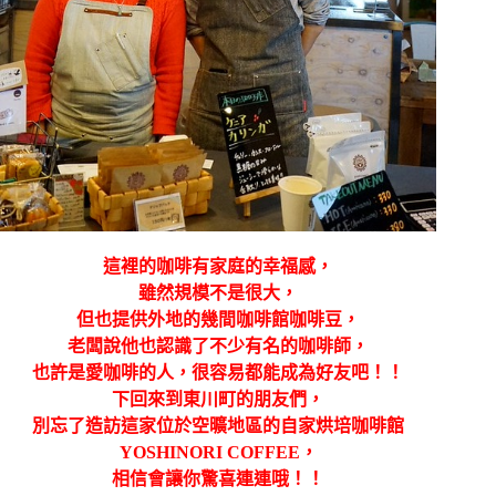
這裡的咖啡有家庭的幸福感，
雖然規模不是很大，
但也提供外地的幾間咖啡館咖啡豆，
老闆說他也認識了不少有名的咖啡師，
也許是愛咖啡的人，很容易都能成為好友吧！！
下回來到東川町的朋友們，
別忘了造訪這家位於空曠地區的自家烘培咖啡館
YOSHINORI COFFEE，
相信會讓你驚喜連連哦！！