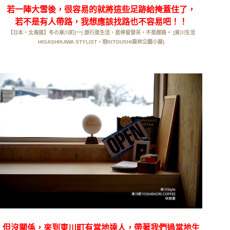
若一陣大雪後，很容易的就將這些足跡給掩蓋住了，
若不是有人帶路，我想應該找路也不容易吧！！
【日本，北海道】冬の東川町(一) 旅行是生活，是停留發呆，不是趕路。 (東川生活
HIGASHIKAWA STYLIST，宿KITOUSHI森林公園小屋)
但沒關係，來到東川町有當地達人，帶著我們過當地生