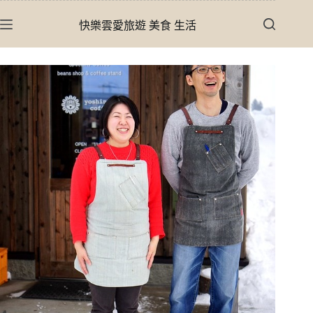
跳
快樂雲愛旅遊 美食 生活
至
主
要
內
容