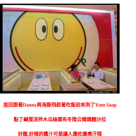
這回跟著Danny與海豚飛趁著吃飯前來到了Yum Saap
點了鹹蛋涼拌木瓜絲還有冬陰公媽媽麵沙拉
好酸,好辣的醬汁可是讓人邊吃邊擦汗哦