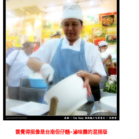
雲覺得挺像是台南但仔麵+滷味攤的混搭版