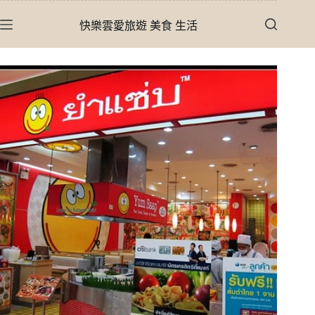
跳
快樂雲愛旅遊 美食 生活
至
主
要
內
容