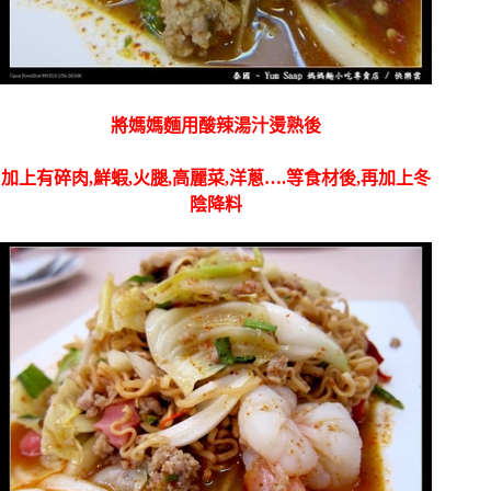
將媽媽麵用酸辣湯汁燙熟後
加上有碎肉,鮮蝦,火腿,高麗菜,洋蔥….等食材後,
再加上冬
陰降料