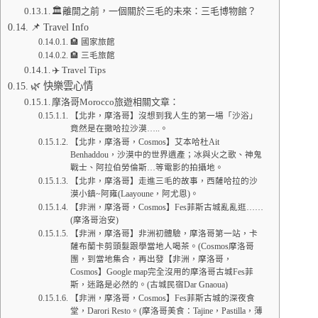
🏛️離開之前，一個關於三毛的未來：三毛博物館？
📌 Travel Info
🏨 國家旅館
🏨 三毛旅館
✈️ Travel Tips
🌿 快樂雲心情
摩洛哥Morocco旅遊相關文章：
【北非，摩洛哥】沒想到我人生的第一場「沙浴」
竟然是在撒哈拉沙漠…..。
【北非，摩洛哥，Cosmos】艾本哈杜Ait
Benhaddou，沙漠中的世界遺產；冰與火之歌、神鬼
戰士、阿拉伯勞倫斯…等電影的拍攝地。
【北非，摩洛哥】走進三毛的故事，西薩哈拉的沙
漠小鎮~阿雍(Laayoune，阿尤恩)。
【非洲，摩洛哥，Cosmos】Fes菲斯古城亂亂逛……
(摩洛哥治安)
【非洲，摩洛哥】非洲初體驗，摩洛哥第一站，卡
薩布蘭卡剪頭髮跟學當地人喝茶。(Cosmos摩洛哥
團，到當地集合，再出發【非洲，摩洛哥，
Cosmos】Google map完全沒用的摩洛哥古城Fes菲
斯，迷路是必然的。(古城民宿Dar Gnaoua)
【非洲，摩洛哥，Cosmos】Fes菲斯古城的深夜食
堂，Darori Resto。(摩洛哥美食：Tajine，Pastilla，薄