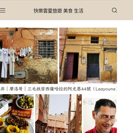
跳
快樂雲愛旅遊 美食 生活
至
主
要
內
容