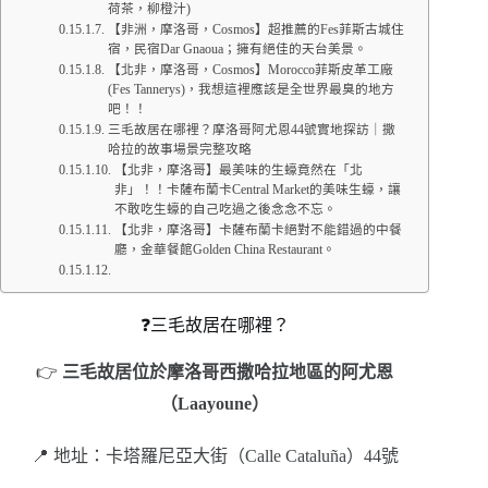
荷茶，柳橙汁)
【非洲，摩洛哥，Cosmos】超推薦的Fes菲斯古城住
宿，民宿Dar Gnaoua；擁有絕佳的天台美景。
【北非，摩洛哥，Cosmos】Morocco菲斯皮革工廠
(Fes Tannerys)，我想這裡應該是全世界最臭的地方
吧！！
三毛故居在哪裡？摩洛哥阿尤恩44號實地探訪｜撒
哈拉的故事場景完整攻略
【北非，摩洛哥】最美味的生蠔竟然在「北
非」！！卡薩布蘭卡Central Market的美味生蠔，讓
不敢吃生蠔的自己吃過之後念念不忘。
【北非，摩洛哥】卡薩布蘭卡絕對不能錯過的中餐
廳，金華餐館Golden China Restaurant。
❓三毛故居在哪裡？
👉
三毛故居位於摩洛哥西撒哈拉地區的阿尤恩
（Laayoune）
📍 地址：卡塔羅尼亞大街（Calle Cataluña）44號