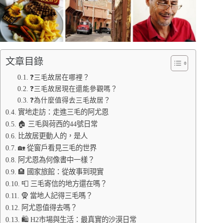
文章目錄
❓三毛故居在哪裡？
❓三毛故居現在還能參觀嗎？
❓為什麼值得去三毛故居？
實地走訪：走進三毛的阿尤恩
🏠 三毛與荷西的44號日常
比故居更動人的，是人
🏡 從窗戶看見三毛的世界
阿尤恩為何像書中一樣？
🏨 國家旅館：從故事到現實
📮 三毛寄信的地方還在嗎？
🧕 當地人記得三毛嗎？
阿尤恩值得去嗎？
🛍️ H2市場與生活：最真實的沙漠日常