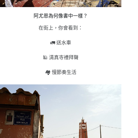
阿尤恩為何像書中一樣？
在街上，你會看到：
🚛 送水車
🕌 清真寺禮拜聲
🏘️ 慢節奏生活