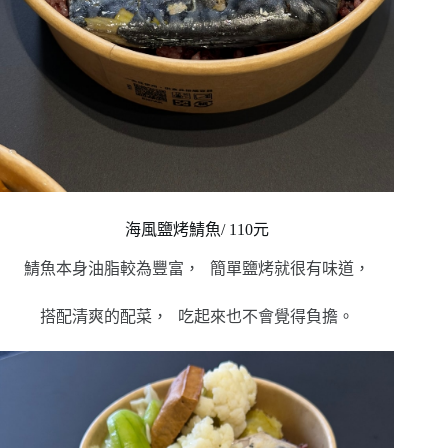
海風鹽烤鯖魚/ 110元
鯖魚本身油脂較為豐富， 簡單鹽烤就很有味道，
搭配清爽的配菜， 吃起來也不會覺得負擔。