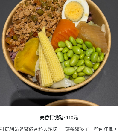
泰香打拋豬/ 110元
打拋豬帶著微微香料與辣味， 讓餐盤多了一些南洋風，