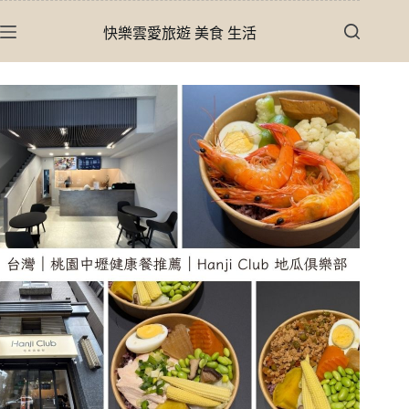
跳
快樂雲愛旅遊 美食 生活
至
主
要
內
容