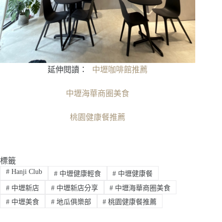
延伸閱讀：
中壢咖啡館推薦
中壢海華商圈美食
桃園健康餐推薦
標籤
#
Hanji Club
#
中壢健康輕食
#
中壢健康餐
#
中壢新店
#
中壢新店分享
#
中壢海華商圈美食
#
中壢美食
#
地瓜俱樂部
#
桃園健康餐推薦