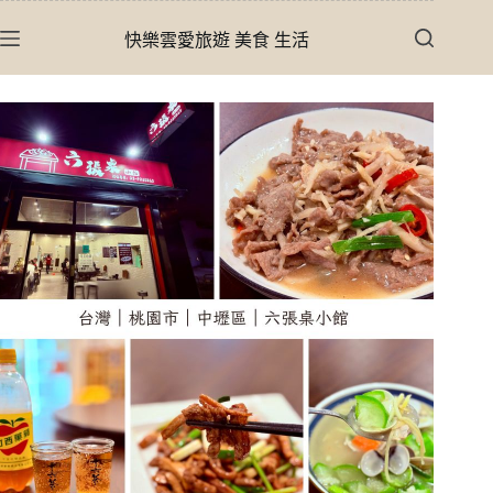
跳
快樂雲愛旅遊 美食 生活
至
主
要
內
容