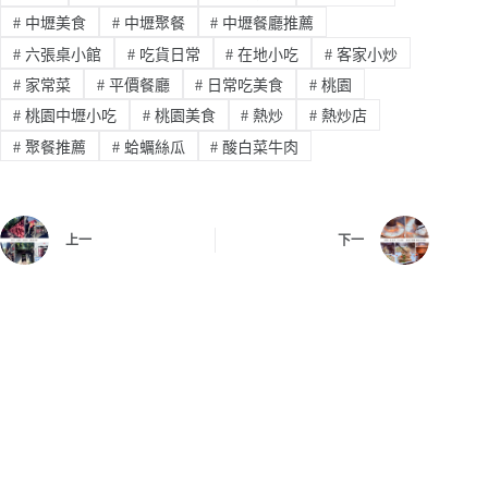
#
中壢美食
#
中壢聚餐
#
中壢餐廳推薦
#
六張桌小館
#
吃貨日常
#
在地小吃
#
客家小炒
#
家常菜
#
平價餐廳
#
日常吃美食
#
桃園
#
桃園中壢小吃
#
桃園美食
#
熱炒
#
熱炒店
#
聚餐推薦
#
蛤蠣絲瓜
#
酸白菜牛肉
上一
下一