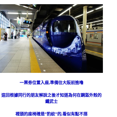
一票劵位置入座,準備往大
阪前進嚕
這回根據同行的朋友解說之後才知道為何在鋼盔外殼的
鐵武士
裡頭的座椅確是”豹紋”的,看似有點不搭