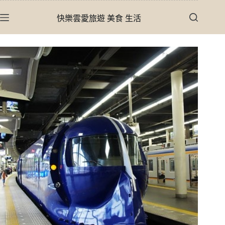
跳
快樂雲愛旅遊 美食 生活
至
主
要
內
容