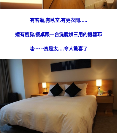
有客廳,有臥室,有更衣間…..
還有廚房,餐桌跟一台洗脫烘三用的機器耶
哇~~~~真是太….令人驚喜了