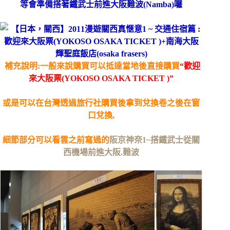
等會準備搭著鐵武士前進大阪難波(Namba)囉
補充說明:一般來說購買可以抵達當地後直接購買
“
歡迎
來大阪票(YOKOSO OSAKA TICKET )”
或是可以在台灣透過旅行社購買後拿到兌換卷之後在窗
口兌換,
細節部分可以看雲之前寫過的
阪京神奈1~搭鐵武士從關
西機場前進大阪.難波