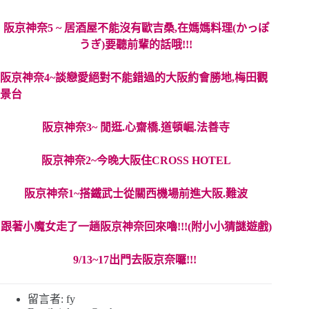
阪京神奈5 ~ 居酒屋不能沒有歐吉桑,在媽媽料理(かっぽ
うぎ)要聽前輩的話哦!!!
阪京神奈4~談戀愛絕對不能錯過的大阪約會勝地,梅田觀
景台
阪京神奈3~ 閒逛.心齋橋.道頓崛.法善寺
阪京神奈2~今晚大阪住CROSS HOTEL
阪京神奈1~搭鐵武士從關西機場前進大阪.難波
跟著小魔女走了一趟阪京神奈回來嚕!!!(附小小猜謎遊戲)
9/13~17出門去阪京奈囉!!!
留言者: fy