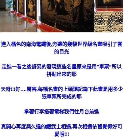
進入橘色的南海電鐵後,旁邊的幾幅世界級名畫吸引了雲
的目光
走進一看之後訝異的發現這些名畫原來是用”車票”所以
拼貼出來的耶
天呀!!!好….厲害,每幅名畫的上頭還記錄下此畫是用多少
張車票所完成的耶
拿著行李搭著電梯我們往月台前進
真開心再度與久違的鐵武士相遇,再次相遇依舊覺得好可
愛哦!!!