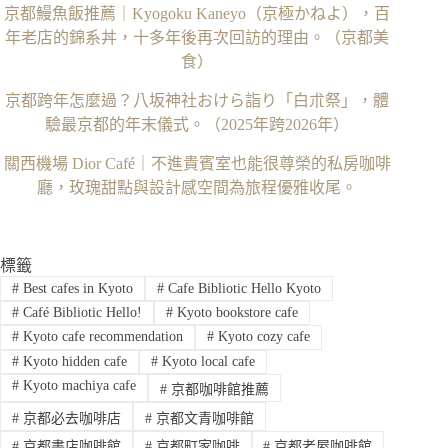
京都鰻魚飯推薦｜Kyogoku Kaneyo（京極かねよ），百
年老店的錦系丼，十多年後再次回訪的理由。（京都美
食）
京都跨年怎麼過？八坂神社おけら詣り「白朮祭」，體
驗最京都的年末儀式。（2025年跨2026年）
關西機場 Dior Café｜不進貴賓室也能很尊榮的私房咖啡
廳，玫瑰甜點與設計感空間為旅程優雅收尾。
標籤
#
Best cafes in Kyoto
#
Cafe Bibliotic Hello Kyoto
#
Café Bibliotic Hello!
#
Kyoto bookstore cafe
#
Kyoto cafe recommendation
#
Kyoto cozy cafe
#
Kyoto hidden cafe
#
Kyoto local cafe
#
Kyoto machiya cafe
#
京都咖啡館推薦
#
京都必去咖啡店
#
京都文青咖啡館
#
京都書店咖啡館
#
京都町家咖啡
#
京都老屋咖啡館