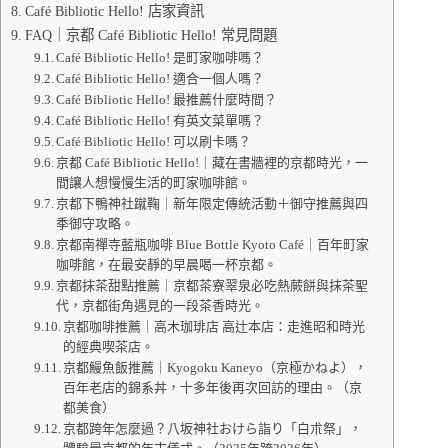
Café Bibliotic Hello! 店家資訊
FAQ｜京都 Café Bibliotic Hello! 常見問題
Café Bibliotic Hello! 是町家咖啡嗎？
Café Bibliotic Hello! 適合一個人嗎？
Café Bibliotic Hello! 最推薦什麼時間？
Café Bibliotic Hello! 有英文菜單嗎？
Café Bibliotic Hello! 可以刷卡嗎？
京都 Café Bibliotic Hello!｜藏在書牆裡的京都時光，一
間讓人想慢慢生活的町家咖啡館。
京都下鴨神社蹴鞠｜新年限定傳統活動＋御守推薦與四
季御守攻略。
京都南禪寺藍瓶咖啡 Blue Bottle Kyoto Café｜百年町家
咖啡館，在最安靜的早晨喝一杯京都。
京都抹茶甜點推薦｜京都茶寮翠泉必吃熱蕨餅與抹茶聖
代，京都街角遇見的一段茶香時光。
京都咖啡推薦｜高木珈琲店 高辻本店：走進昭和時光
的經典喫茶店。
京都鰻魚飯推薦｜Kyogoku Kaneyo（京極かねよ），
百年老店的錦系丼，十多年後再次回訪的理由。（京
都美食）
京都跨年怎麼過？八坂神社おけら詣り「白朮祭」，