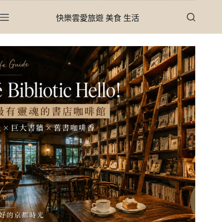
跳
快樂雲愛旅遊 美食 生活
至
主
要
內
容