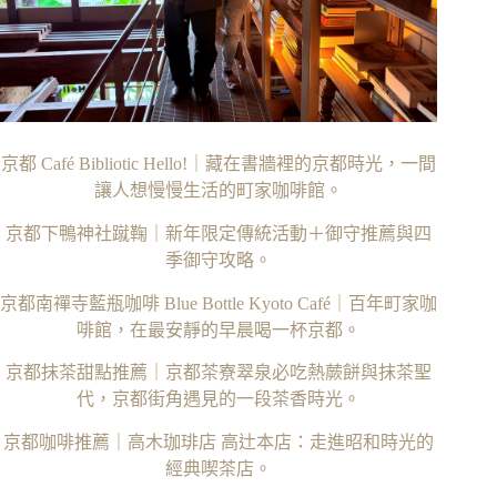
京都 Café Bibliotic Hello!｜藏在書牆裡的京都時光，一間
讓人想慢慢生活的町家咖啡館。
京都下鴨神社蹴鞠｜新年限定傳統活動＋御守推薦與四
季御守攻略。
京都南禪寺藍瓶咖啡 Blue Bottle Kyoto Café｜百年町家咖
啡館，在最安靜的早晨喝一杯京都。
京都抹茶甜點推薦｜京都茶寮翠泉必吃熱蕨餅與抹茶聖
代，京都街角遇見的一段茶香時光。
京都咖啡推薦｜高木珈琲店 高辻本店：走進昭和時光的
經典喫茶店。