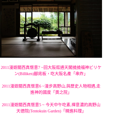
2011漫遊關西真愜意7 ~回大阪逛通天閣撓撓福神ビリケ
ン(Billiken)腳底板，吃大阪名產「串炸」
2011漫遊關西真愜意6 ~漫步高野山,與歷史人物相遇,走
進神的國度「奧之院」
2011漫遊關西真愜意5 ~ 今天中午吃素,禪意濃的高野山
天德院(Tentokuin Garden)「精進料理」