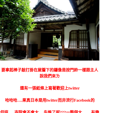
要拿起棒子敲打掛在屋簷下的鑼像是按門鈴一樣跟主人
說我們來ㄌ
還有一張紙條上寫著歡迎上twitter
哈哈哈….果真日本是用twitter而非流行Facebook的
但這…..寺院會不會太….先進了呢???
一整個太…….有趣