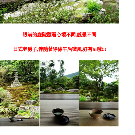
眼前的庭院隨著心境不同,感覺不同
日式老房子,伴隨著徐徐午后微風,好有fu哦!!!