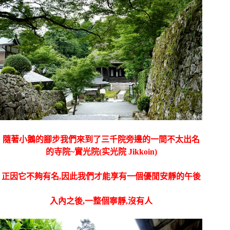
隨著小鵝的腳步我們來到了三千院旁邊的一間不太出名
的寺院~實光院(实光院 Jikkoin)
正因它不夠有名,因此我們才能享有一個優閒安靜的午後
入內之後,一整個寧靜,沒有人