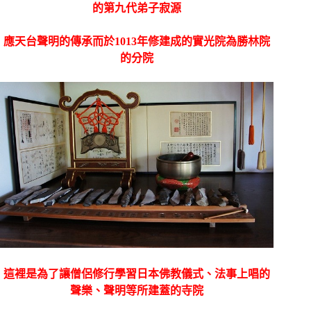
的第九代弟子寂源
應天台聲明的傳承而於1013年修建成的實光院為勝林院
的分院
這裡是為了讓
僧侶修行學習日本佛教儀式、法事上唱的
聲樂、聲明等所建蓋的寺院