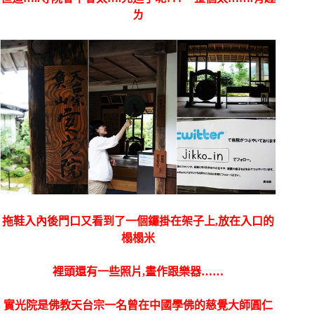
ㄌ
拖鞋入內後門口又看到了一個鑼掛在架子上,放在入口的
榻榻米
裡頭還有一些照片,畫作跟樂器……
實光院是佛教天台宗一名曾在中國學佛的慈覺大師圓仁