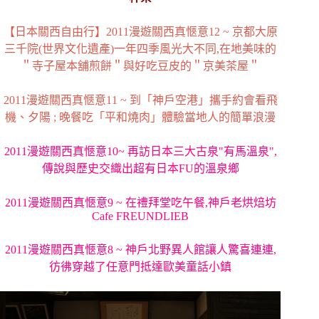
【日本關西自由行】2011漫遊關西真愜意12 ~ 京都大原
三千院(世界文化遺產)一年四季風光大不同,在地美味的
＂寺子屋本舖煎餅＂與好吃豆皮的＂京美茶屋＂
2011漫遊關西真愜意11 ~ 到「神戶空港」攜手約會看飛
機、夕陽 ; 晚餐吃「平和燒肉」體驗當地人的簡單浪漫
2011漫遊關西真愜意10~ 再訪日本三大古泉"有馬溫泉",
傳說與歷史交織出超有日本FU的溫泉鄉
2011漫遊關西真愜意9 ~ 在禮拜堂吃午餐,神戶老烘焙坊
Cafe FREUNDLIEB
2011漫遊關西真愜意8 ~ 神戶北野異人館讓人驚喜連連,
彷彿穿越了任意門抵達歐美童話小鎮