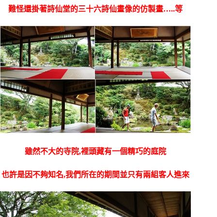
難怪還
掛著詩仙堂的三十六詩仙畫像的仿製畫…..等
雖然不大的寺院,裡頭藏有一個精巧的庭院
也許是因不夠知名,我們所在的期間並只有兩組客人進來