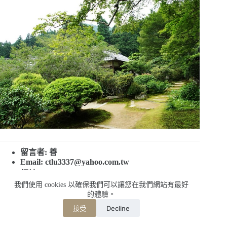
留言者: 善
Email:
ctlu3337@yahoo.com.tw
網址:
我們使用 cookies 以確保我們可以讓您在我們網站有最好
日期: 2012-07-19 16:09:22
的體驗。
Decline
接受
感恩實光院優靜分享.