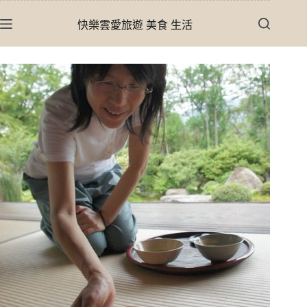
跳
快樂雲愛旅遊 美食 生活
至
主
要
內
容