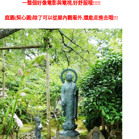
一整個好像電影與電視,好舒服哦!!!!!
庭園(契心園)除了可以從屋內觀看外,還能走進去哦!!!