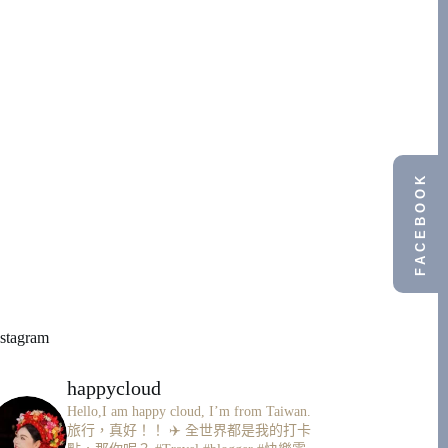
FACEBOOK
nstagram
happycloud
Hello,I am happy cloud, I’m from Taiwan.
旅行，真好！！ ✈️
全世界都是我的打卡