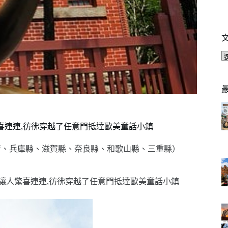
驚喜連連,彷彿穿越了任意門抵達歐美童話小鎮
府、兵庫縣、滋賀縣、奈良縣、和歌山縣、三重縣）