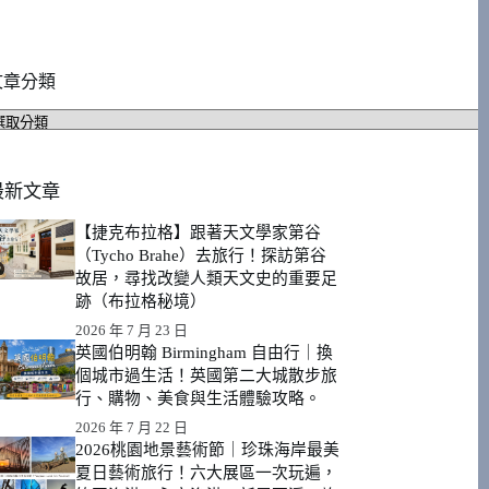
文章分類
文
章
分
類
最新文章
【捷克布拉格】跟著天文學家第谷
（Tycho Brahe）去旅行！探訪第谷
故居，尋找改變人類天文史的重要足
跡（布拉格秘境）
2026 年 7 月 23 日
英國伯明翰 Birmingham 自由行｜換
個城市過生活！英國第二大城散步旅
行、購物、美食與生活體驗攻略。
2026 年 7 月 22 日
2026桃園地景藝術節｜珍珠海岸最美
夏日藝術旅行！六大展區一次玩遍，