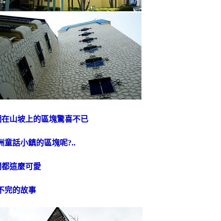
個在山坡上的區塊驚喜不已
童話小鎮的區塊呢?..
間都這麼可愛
不完的故事