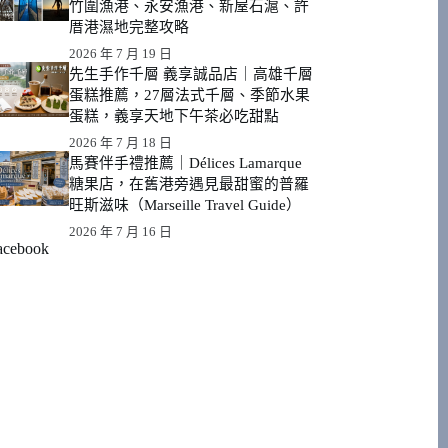
竹圍漁港、永安漁港、新屋石滬、許
厝港濕地完整攻略
2026 年 7 月 19 日
先生手作千層 義享誠品店｜高雄千層
蛋糕推薦，27層法式千層、季節水果
蛋糕，義享天地下午茶必吃甜點
2026 年 7 月 18 日
馬賽伴手禮推薦｜Délices Lamarque
糖果店，在舊港旁遇見最甜蜜的普羅
旺斯滋味（Marseille Travel Guide）
2026 年 7 月 16 日
acebook