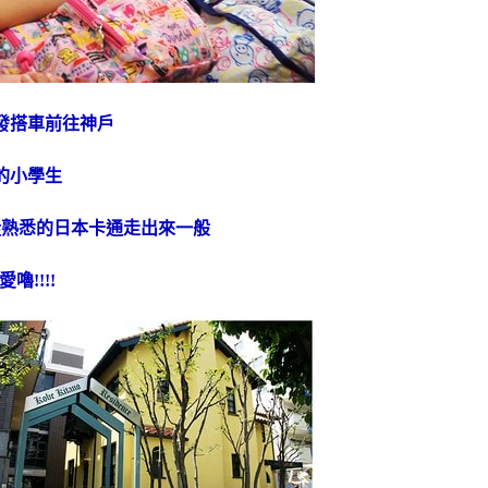
發搭車前往神戶
的小學生
從熟悉的日本卡通走出來一般
愛嚕!!!!