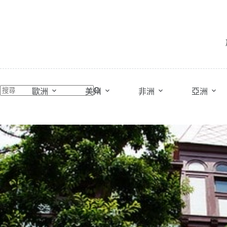
跳
至
主
要
內
容
歐洲
美州
非洲
亞洲