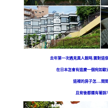
去年第一次遇見異人館時,雲對這
在日本怎會有這麼一個宛如歐洲
這裡的房子怎….間
且背後都還有著說