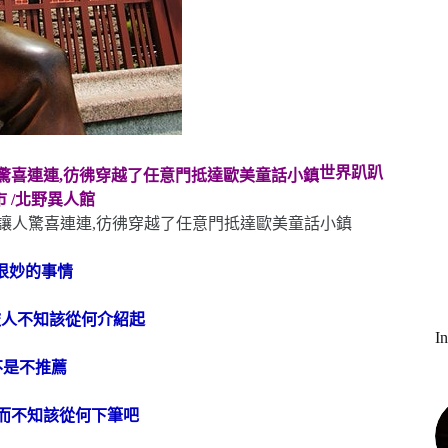
世界趴趴
市 /北野異人館
很妙的事情
旅人不知該從何介紹起
I
不是不推薦
,而不知該從何下筆吧