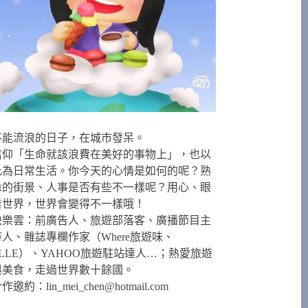
不能流浪的日子，在城市發呆。
信仰「生命就該浪費在美好的事物上」，也以
此為日常生活。你今天的心情是如何的呢？熟
悉的街景、人事是否有些不一樣呢？用心、眼
看世界，世界會變得不一樣哦！
快樂雲：前廣告人、旅遊部落客、廣播節目主
持人、雜誌專欄作家（Where旅遊味、
ELLE）、YAHOO旅遊駐站達人…；熱愛旅遊
與美食，走過世界數十餘國。
合作邀約：
lin_mei_chen@hotmail.com