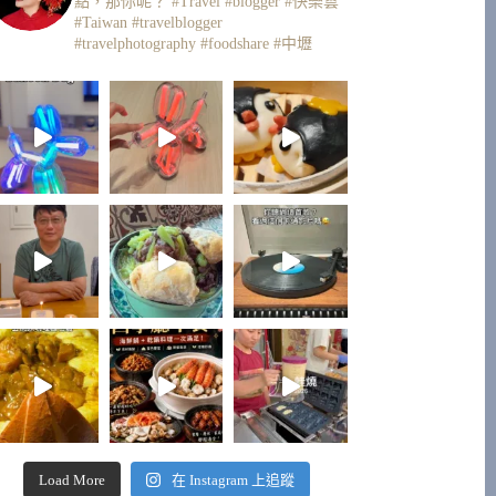
點，那你呢？
#Travel #blogger #快樂雲
#Taiwan #travelblogger
#travelphotography #foodshare #中壢
Load More
在 Instagram 上追蹤