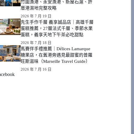
竹圍漁港、永安漁港、新屋石滬、許
厝港濕地完整攻略
2026 年 7 月 19 日
先生手作千層 義享誠品店｜高雄千層
蛋糕推薦，27層法式千層、季節水果
蛋糕，義享天地下午茶必吃甜點
2026 年 7 月 18 日
馬賽伴手禮推薦｜Délices Lamarque
糖果店，在舊港旁遇見最甜蜜的普羅
旺斯滋味（Marseille Travel Guide）
2026 年 7 月 16 日
acebook