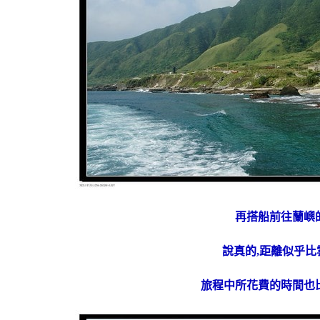
再搭船前往蘭嶼
說真的,距離似乎比
旅程中所花費的時間也