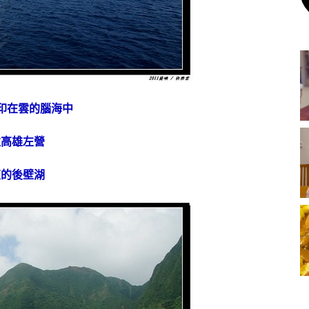
印在雲的腦海中
往高雄左營
東的後壁湖