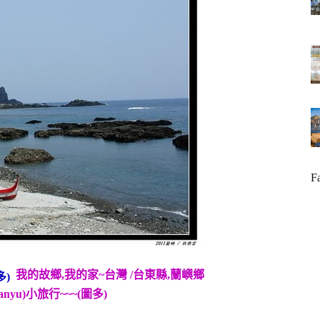
F
我的故鄉,我的家~台灣 /台東縣,蘭嶼鄉