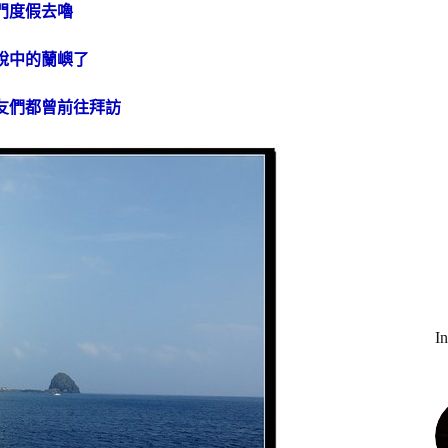
門度假去嚕
說中的蘭嶼了
友們都曾前往拜訪
I