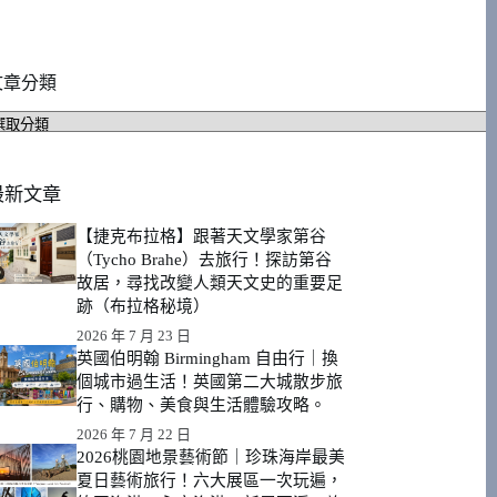
文章分類
文
章
分
類
最新文章
【捷克布拉格】跟著天文學家第谷
（Tycho Brahe）去旅行！探訪第谷
故居，尋找改變人類天文史的重要足
跡（布拉格秘境）
2026 年 7 月 23 日
英國伯明翰 Birmingham 自由行｜換
個城市過生活！英國第二大城散步旅
行、購物、美食與生活體驗攻略。
2026 年 7 月 22 日
2026桃園地景藝術節｜珍珠海岸最美
夏日藝術旅行！六大展區一次玩遍，