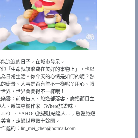
不能流浪的日子，在城市發呆。
信仰「生命就該浪費在美好的事物上」，也以
此為日常生活。你今天的心情是如何的呢？熟
悉的街景、人事是否有些不一樣呢？用心、眼
看世界，世界會變得不一樣哦！
快樂雲：前廣告人、旅遊部落客、廣播節目主
持人、雜誌專欄作家（Where旅遊味、
ELLE）、YAHOO旅遊駐站達人…；熱愛旅遊
與美食，走過世界數十餘國。
合作邀約：
lin_mei_chen@hotmail.com