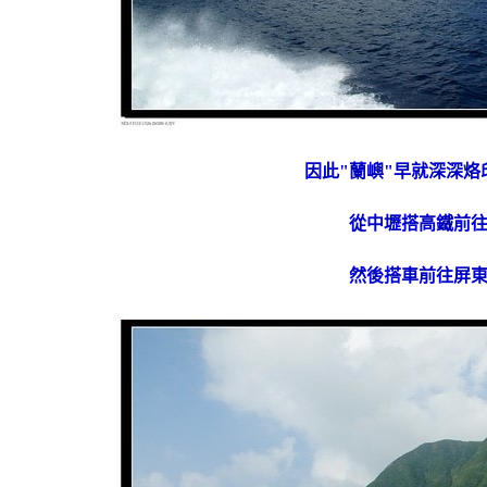
因此"蘭嶼"早就深深烙
從中壢搭高鐵前
然後搭車前往屏