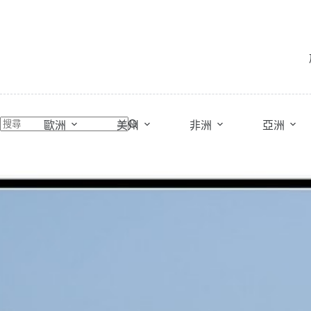
跳
至
主
要
內
容
歐洲
美州
非洲
亞洲