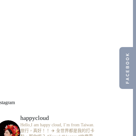
FACEBOOK
nstagram
happycloud
Hello,I am happy cloud, I’m from Taiwan.
旅行，真好！！ ✈️
全世界都是我的打卡