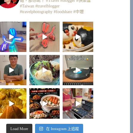
點，那你呢？
#Travel #blogger #快樂雲
#Taiwan #travelblogger
#travelphotography #foodshare #中壢
Load More
在 Instagram 上追蹤