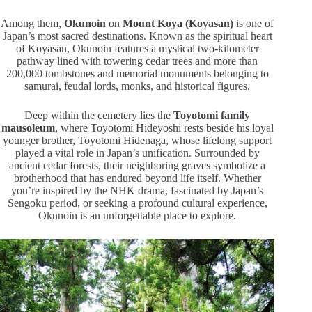
Among them,
Okunoin
on
Mount Koya (Koyasan)
is one of
Japan’s most sacred destinations. Known as the spiritual heart
of Koyasan, Okunoin features a mystical two-kilometer
pathway lined with towering cedar trees and more than
200,000 tombstones and memorial monuments belonging to
samurai, feudal lords, monks, and historical figures.
Deep within the cemetery lies the
Toyotomi family
mausoleum
, where Toyotomi Hideyoshi rests beside his loyal
younger brother, Toyotomi Hidenaga, whose lifelong support
played a vital role in Japan’s unification. Surrounded by
ancient cedar forests, their neighboring graves symbolize a
brotherhood that has endured beyond life itself. Whether
you’re inspired by the NHK drama, fascinated by Japan’s
Sengoku period, or seeking a profound cultural experience,
Okunoin is an unforgettable place to explore.