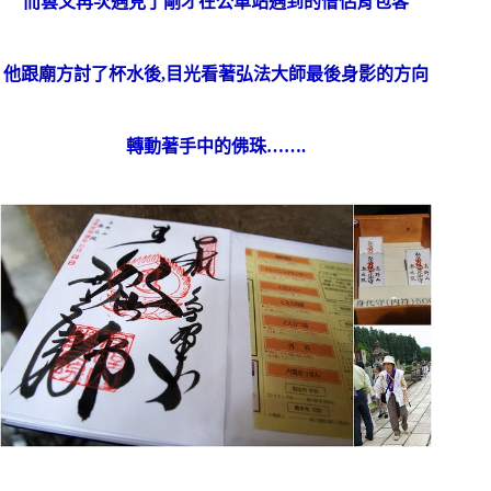
而雲又再次遇見了剛才在公車站遇到的僧侶背包客
他跟廟方討了杯水後,目光看著弘法大師最後身影的方向
轉動著手中的佛珠…….