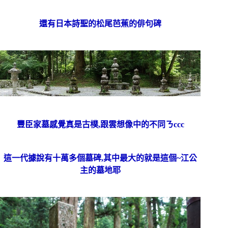
還有日本詩聖的松尾芭蕉的俳句碑
豐臣家墓感覺真是古樸,跟雲想像中的不同ㄋccc
這一代據說有十萬多個墓碑,其中最大的就是這個~江公
主的墓地耶