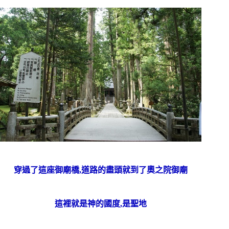
穿過了這座御廟橋,道路的盡頭就到了奧之院御廟
這裡就是神的國度,是聖地