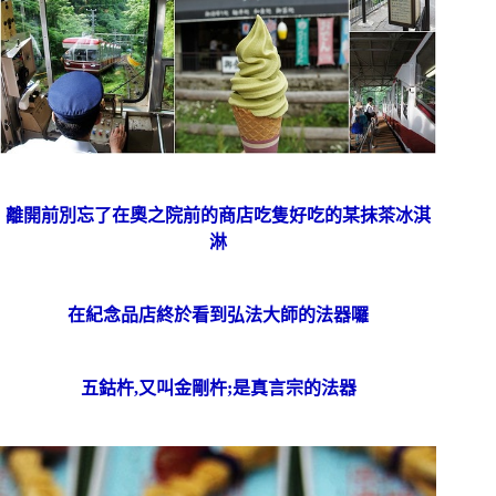
離開前別忘了在奧之院前的商店吃隻好吃的某抹茶冰淇
淋
在紀念品店終於看到弘法大師的法器囉
五鈷杵,又叫金剛杵;是真言宗的法器