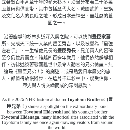
立著數百年甚至千年的參天杉木，沿途分布著二十多萬
座墓碑與供養塔，其中包括歷代大名、戰國武將、皇族
及文化名人的長眠之地，形成日本最神聖、最莊嚴的墓
園之一。
沿著幽靜的杉林步道深入奧之院，可以找到
豐臣家墓
所
。完成天下統一大業的豐臣秀吉，以及被譽為「最強
左右手」、一生輔佐兄長的
豐臣秀長
，兄弟兩人的墓碑
至今仍並肩而立。跨越四百多年歲月，他們依然靜靜相
伴，彷彿述說著戰國亂世中最令人動容的兄弟情誼。無
論是《豐臣兄弟！》的劇迷，或是熱愛日本歷史的旅
人，都值得放慢腳步，在這片千年杉林中，感受信仰、
歷史與人情交織而成的深刻感動。
As the 2026 NHK historical drama
Toyotomi Brothers! (豊
臣兄弟！)
shines a spotlight on the extraordinary bond
between
Toyotomi Hideyoshi
and his younger brother
Toyotomi Hidenaga
, many historical sites associated with the
Toyotomi family are once again drawing visitors from around
the world.