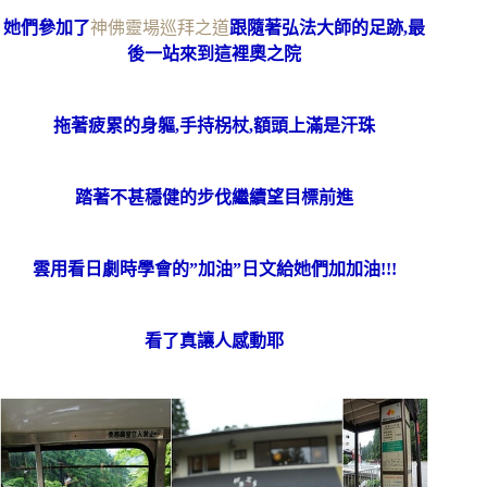
她們參加了
神佛靈場巡拜之道
跟隨著弘法大師的足跡,最
後一站來到這裡奧之院
拖著疲累的身軀,手持柺杖,額頭上滿是汗珠
踏著不甚穩健的步伐繼續望目標前進
雲用看日劇時學會的”加油”日文給她們加加油!!!
看了真讓人感動耶