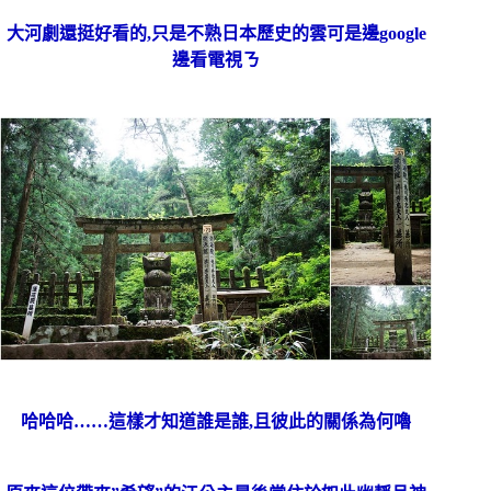
大河劇還挺好看的,只是不熟日本歷史的雲可是邊google
邊看電視ㄋ
哈哈哈……這樣才知道誰是誰,且彼此的關係為何嚕