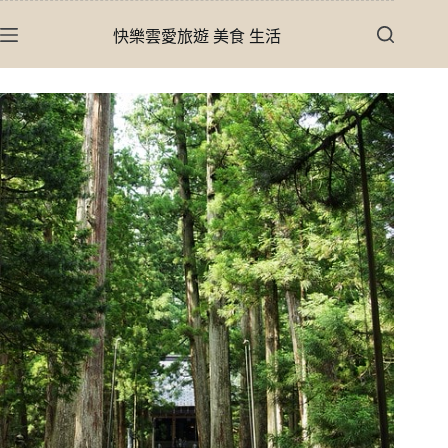
跳
快樂雲愛旅遊 美食 生活
至
主
要
內
容