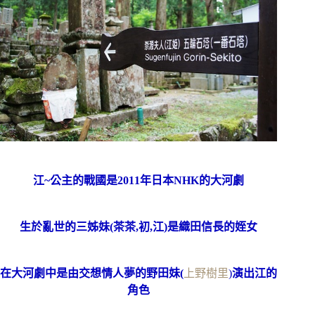
江~公主的戰國
是2011年日本NHK的大河劇
生於亂世的三姊妹(茶茶,初,江)是織田信長的姪女
在大河劇中是由交想情人夢的野田妹(
上野樹里
)
演出江的
角色