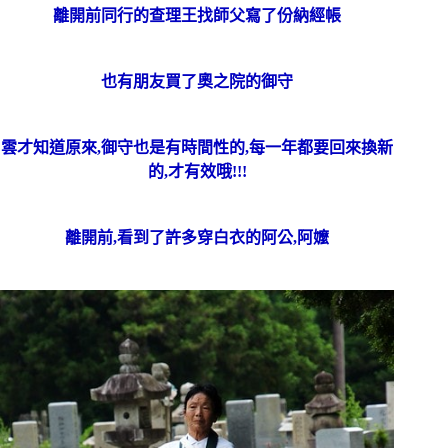
離開前同行的查理王找師父寫了份納經帳
也有朋友買了奧之院的御守
雲才知道原來,御守也是有時間性的,每一年都要回來換新
的,才有效哦!!!
離開前,看到了許多穿白衣的阿公,阿嬤