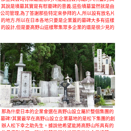
其說是墳墓其實是有慰靈碑的意義.這些墳墓當然就是由
公司管理,為了答謝那些特定來參拜的人,所以設有放名片
的地方.所以在日本各地只要是企業蓋的墓碑大多有這樣
的設計,但是要高野山這樣聚集眾多企業的還是很少見的
那為什麼日本的企業會選在高野山設立屬於整個集團的
墓碑?其實最早在高野山設立企業墓地的是松下集團的創
辦人松下幸之助先生。據說他希望能將高野山所具有的