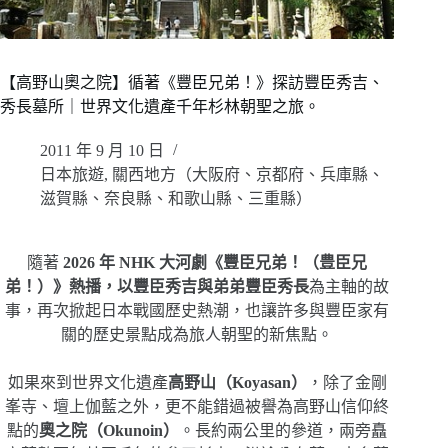
【高野山奧之院】循著《豐臣兄弟！》探訪豐臣秀吉、
秀長墓所｜世界文化遺產千年杉林朝聖之旅。
2011 年 9 月 10 日
日本旅遊
,
關西地方（大阪府、京都府、兵庫縣、
滋賀縣、奈良縣、和歌山縣、三重縣）
隨著
2026 年 NHK 大河劇《豐臣兄弟！（豊臣兄
弟！）》熱播，以豐臣秀吉與弟弟豐臣秀長
為主軸的故
事，再次掀起日本戰國歷史熱潮，也讓許多與豐臣家有
關的歷史景點成為旅人朝聖的新焦點。
如果來到世界文化遺產
高野山（Koyasan）
，除了金剛
峯寺、壇上伽藍之外，更不能錯過被譽為高野山信仰終
點的
奧之院（Okunoin）
。長約兩公里的參道，兩旁矗