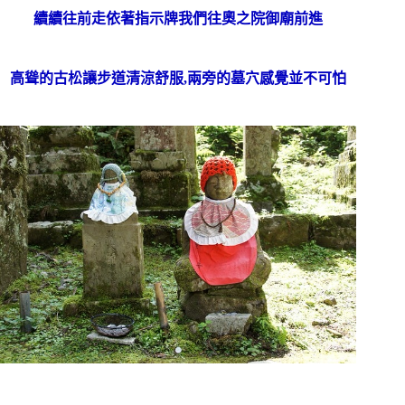
續續往前走依著指示牌我們往奧之院御廟前進
高聳的古松讓步道清涼舒服,兩旁的墓穴感覺並不可怕