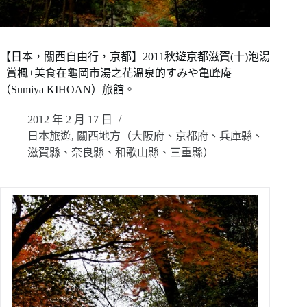
【日本，關西自由行，京都】2011秋遊京都滋賀(十)泡湯
+賞楓+美食在龜岡市湯之花溫泉的すみや亀峰庵
（Sumiya KIHOAN）旅館。
2012 年 2 月 17 日
日本旅遊
,
關西地方（大阪府、京都府、兵庫縣、
滋賀縣、奈良縣、和歌山縣、三重縣）