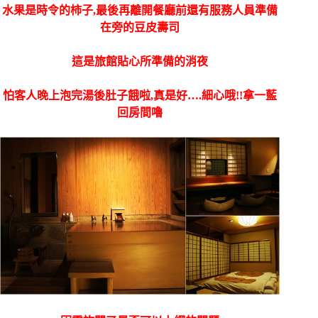
水果是時令的柿子,最後再離開餐廳前還有服務人員準備
在旁的豆皮壽司
這是旅館貼心所準備的消夜
怕客人晚上泡完湯後肚子餓啦,真是好….細心哦!!拿一藍
回房間嚕