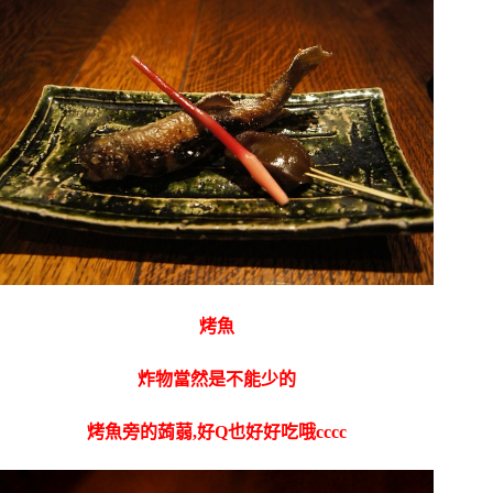
烤魚
炸物當然是不能少的
烤魚旁的蒟蒻,好Q也好好吃哦cccc