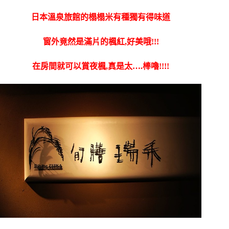
日本溫泉旅館的榻榻米有種獨有得味道
窗外竟然是滿片的楓紅,好美哦!!!
在房間就可以賞夜楓,真是太….棒嚕!!!!