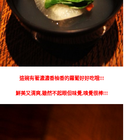
這碗有著濃濃香柚香的蘿蔔好好吃哦!!!
鮮美又清爽,雖然不起眼但味覺,嗅覺很棒!!!