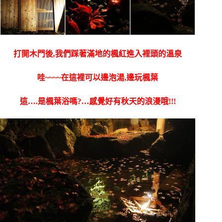
打開木門後,我們踩著滿地的楓紅進入裡頭的溫泉
哇~~~~在這裡可以邊泡湯,邊玩楓葉
這….是楓葉浴嗎?…感覺好有秋天的浪漫哦!!!