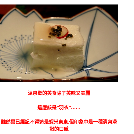
溫泉鄉的美食除了美味又美麗
這應該是”羽衣”……
雖然雲已經記不得這是蝦米東東,但印象中是一種清爽滑
嫩的口感