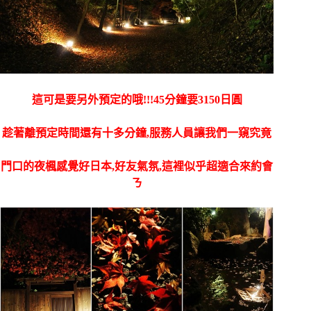
這可是要另外預定的哦!!!45分鐘要3150日圓
趁著離預定時間還有十多分鐘,服務人員讓我們一窺究竟
門口的夜楓感覺好日本,好友氣氛,這裡似乎超適合來約會
ㄋ