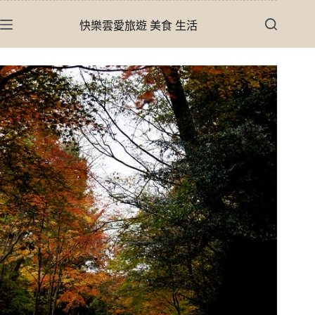
跳
快樂雲愛旅遊 美食 生活
至
主
要
內
容