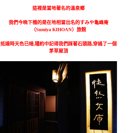
這裡是當地著名的溫泉鄉
我們今晚下榻的是在地相當出名的すみや亀峰庵
（Sumiya KIHOAN）旅館
抵達時天色已暗,隱約中記得我們踩著石頭路,穿過了一個
茅草屋頂