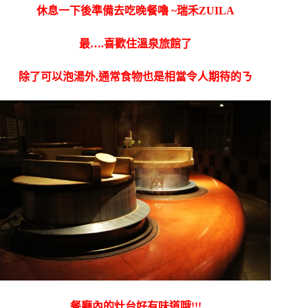
休息一下後準備去吃晚餐嚕 ~瑞禾ZUILA
最….喜歡住溫泉旅館了
除了可以泡湯外,通常食物也是相當令人期待的ㄋ
餐廳內的灶台好有味道哦!!!