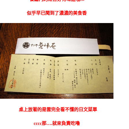
似乎早已聞到了濃濃的美食香
桌上放著的是雲完全看不懂的日文菜單
cccc那….就來負責吃嚕