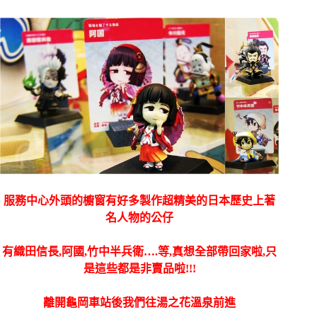
服務中心外頭的櫥窗有好多製作超精美的日本歷史上著
名人物的公仔
有織田信長,阿國,竹中半兵衛….等,真想全部帶回家啦,只
是這些都是非賣品啦!!!
離開龜岡車站後我們往湯之花溫泉前進