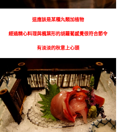
這應該是某種丸類加植物
經過精心料理與楓葉形的胡蘿蔔感覺很符合節令
有淡淡的秋意上心頭