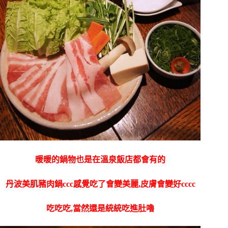
暖暖的鍋物也是在溫泉飯店都會有的
丹波美肌豬肉鍋ccc感覺吃了會變美麗,皮膚會變好cccc
吃吃吃,當然還是統統吃進肚嚕