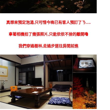
真想來預定泡湯,只可惜今晚已有客人預訂了ㄋ….
拿著相機拍了幾張照片,只能依依不捨的離開嚕
我們穿過樹林,走過步道往房間前進