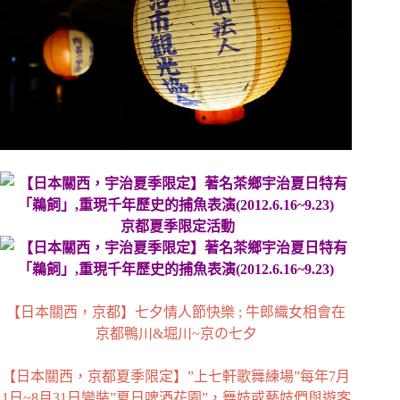
京都夏季限定活動
【日本關西，京都】七夕情人節快樂 ; 牛郎織女相會在
京都鴨川&堀川~京の七夕
【日本關西，京都夏季限定】”上七軒歌舞練場”每年7月
1日~8月31日變裝”夏日啤酒花園”，舞妓或藝妓們與遊客