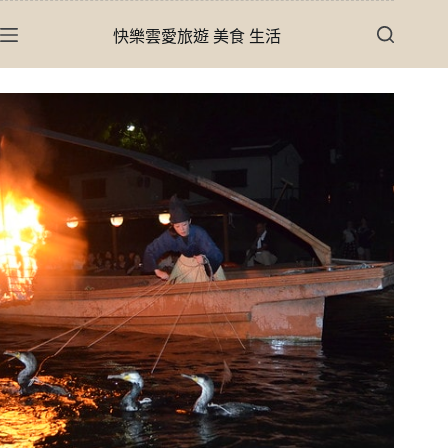
跳
快樂雲愛旅遊 美食 生活
至
主
要
內
容