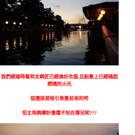
我們經過時看到女鹈匠已經換好衣服,且船隻上已經過起
燃燒的火光
這應該是吸引魚隻前來的吧
但主角鹈鹕好像還不知在哪兒呢???