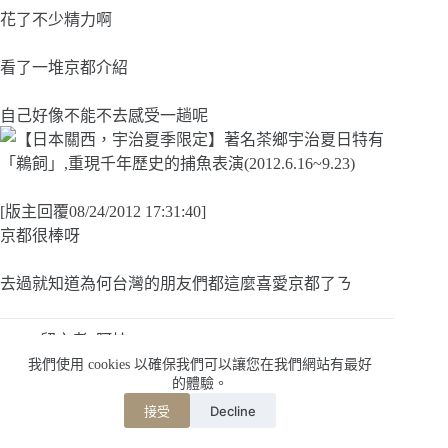
花了不少精力啊
看了一堆京都介紹
自己好像不能不去感受一趟呢
[版主回覆08/24/2012 17:31:40]
京都很棒呀
去過就知道為何台灣的朋友們都這麼喜愛京都了ㄋ
留言者: 阿桂
Email:
a3616013@yahoo.com.tw
我們使用 cookies 以確保我們可以讓您在我們網站有最好
網址:
的體驗。
日期: 2012-08-24 10:16:12
Decline
接受