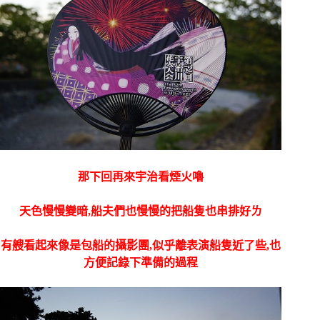
那下回再來宇治看煙火嚕
天色慢慢變暗,船夫們也慢慢的把船隻也串排好ㄌ
有艘看起來像是包船的攝影團,似乎離表演船隻近了些,也
方便記錄下準備的過程