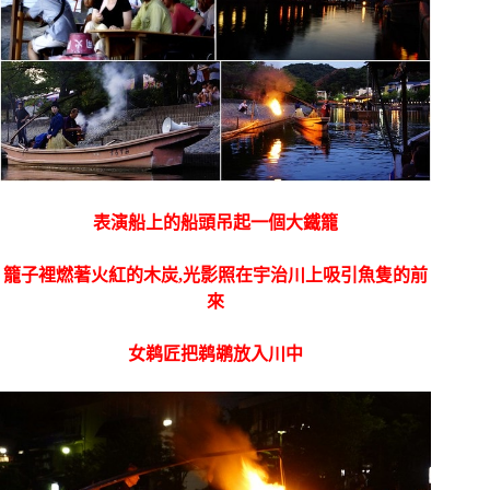
表演船上的船頭吊起一個大鐵籠
籠子裡燃著火紅的木炭,光影照在宇治川上吸引魚隻的前
來
女鹈匠把鹈鹕放入川中