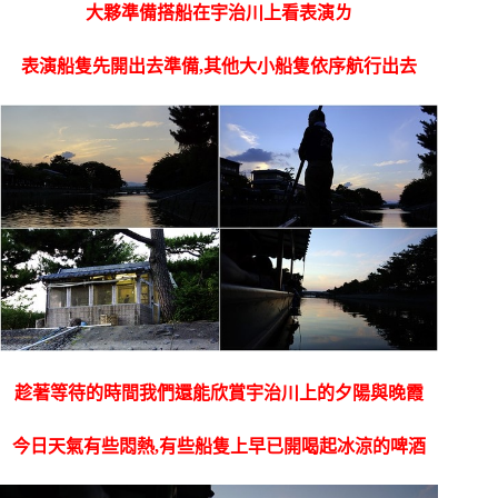
大夥準備搭船在宇治川上看表演ㄌ
表演船隻先開出去準備,其他大小船隻依序航行出去
趁著等待的時間我們還能欣賞宇治川上的夕陽與晚霞
今日天氣有些悶熱,有些船隻上早已開喝起冰涼的啤酒