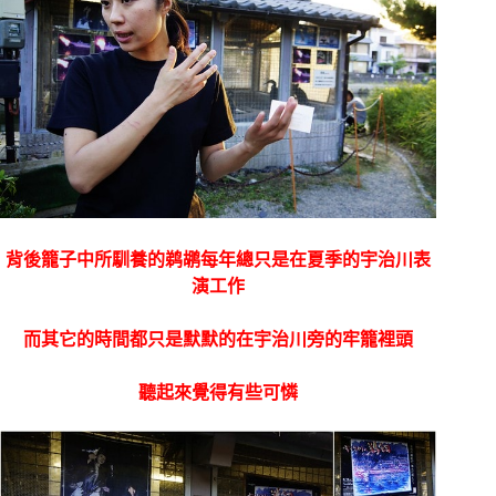
背後籠子中所馴養的鹈鹕每年總只是在夏季的宇治川表
演工作
而其它的時間都只是默默的在宇治川旁的牢籠裡頭
聽起來覺得有些可憐