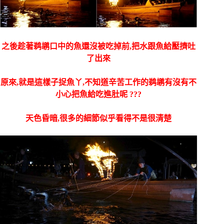
之後趁著鹈鹕口中的魚還沒被吃掉前,把水跟魚給壓擠吐
了出來
原來,就是這樣子捉魚丫,不知道辛苦工作的鹈鹕有沒有不
小心把魚給吃進肚呢 ???
天色昏暗,很多的細節似乎看得不是很清楚