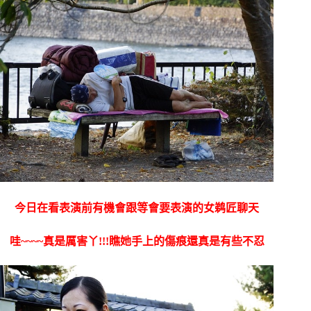
今日在看表演前有機會跟等會要表演的女鹈匠聊天
哇~~~~真是厲害丫!!!瞧她手上的傷痕還真是有些不忍