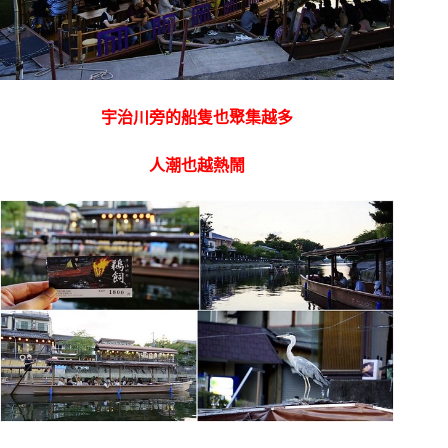
宇治川旁的船隻也聚集越多
人潮也越熱鬧