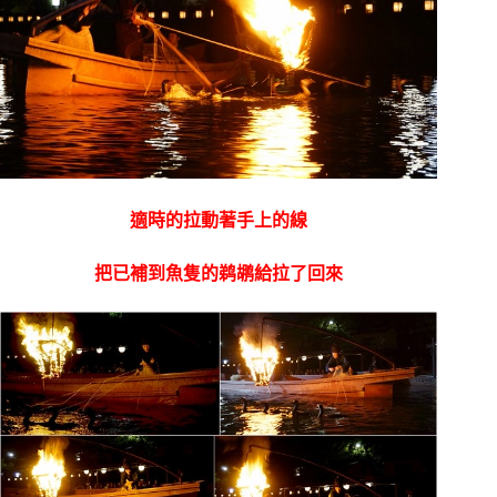
適時的拉動著手上的線
把已補到魚隻的鹈鹕給拉了回來