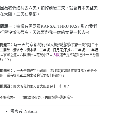
因為我們總共去六天，扣掉前後二天，就會有兩天整天
在大阪，二天在京都，
問題一：
這樣有需要買KANSAI THRU PASS嗎？(我們
行程沒辦法很多，因為要帶我一歲的女兒一起去~)
有一天的京都的行程大概是這樣(
問題二：
京都一天的程三十
三間堂→清水寺→清水坂、三年坂→日月庵
(
不推
)
→二年坂、一年坂
→寧寧之道→八阪神社
→花見小路→
大阪
這天是不是買巴士一日券就
行了？)
問題三：
另一天是想往宇治跟嵐山渡月橋(有建議買票券嗎？還是不
用，還有從京都車站出發的話要如何較順？)
問題四：
那大阪我們兩天買大阪周遊卡可行嗎？
不好意思~一下問那麼多問題，再麻煩妳~謝謝哦^^
留言者: Natasha