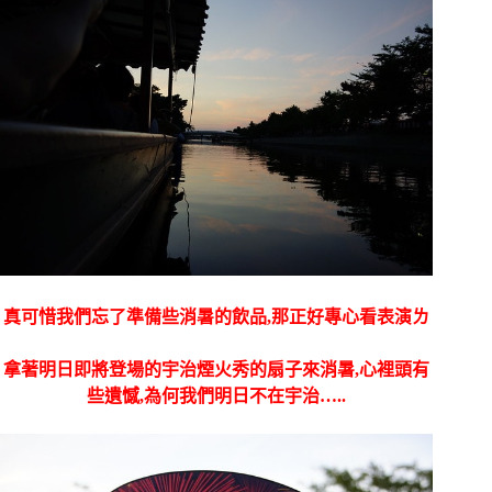
真可惜我們忘了準備些消暑的飲品,那正好專心看表演ㄌ
拿著明日即將登場的宇治煙火秀的扇子來消暑,心裡頭有
些遺憾,為何我們明日不在宇治…..