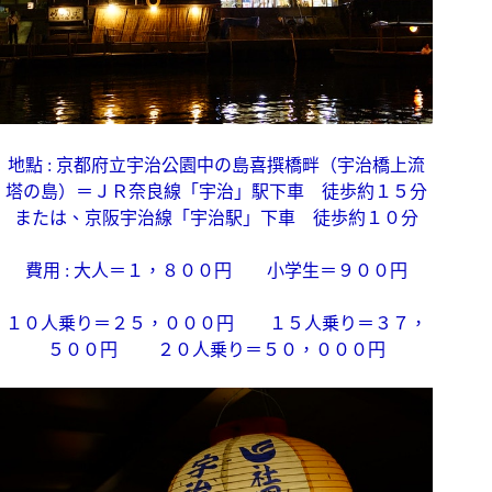
地點 : 京都府立宇治公園中の島喜撰橋畔（宇治橋上流
塔の島）＝ＪＲ奈良線「宇治」駅下車 徒歩約１５分
または、京阪宇治線「宇治駅」下車 徒歩約１０分
費用 : 大人＝１，８００円 小学生＝９００円
１０人乗り＝２５，０００円 １５人乗り＝３７，
５００円 ２０人乗り＝５０，０００円