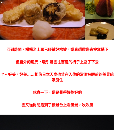
回到房間，榻榻米上頭已經鋪好棉被，還真想鑽進去被窩躺下
但窗外的風光，吸引著雲往窗邊的椅子上座了下去
ㄚ~ 好美，好美……相信日本天皇也曾在入住的當晚被眼前的美景給
吸引住
休息一下，還是覺得好飽好飽
雲又從房間跑到了觀景台上看風景，吹吹風