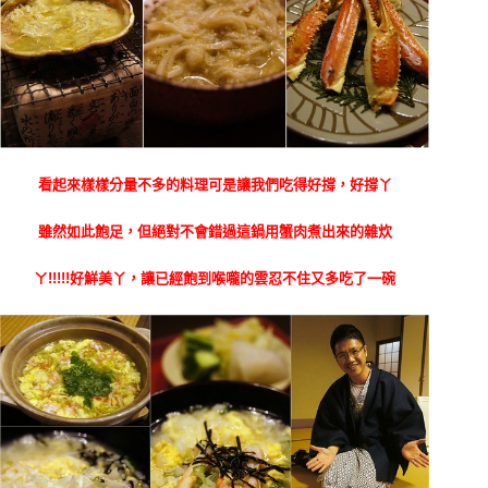
看起來樣樣分量不多的料理可是讓我們吃得好撐，好撐丫
雖然如此飽足，但絕對不會錯過這鍋用蟹肉煮出來的雜炊
ㄚ!!!!!好鮮美丫，讓已經飽到喉嚨的雲忍不住又多吃了一碗