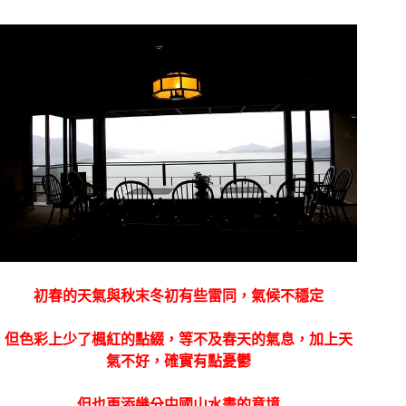
初春的天氣與秋末冬初有些雷同，氣候不穩定
但色彩上少了楓紅的點綴，等不及春天的氣息，加上天
氣不好，確實有點憂鬱
但也更添幾分中國山水畫的意境