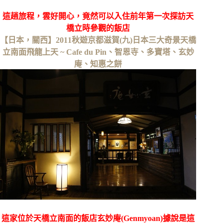
這趟旅程，雲好開心，竟然可以入住前年第一次探訪天
橋立時參觀的飯店
【日本，關西】2011秋遊京都滋賀(九)日本三大奇景天橋
立南面飛龍上天 ~ Cafe du Pin、智恩寺、多寶塔、玄妙
庵、知惠之餅
這家位於天橋立南面的飯店玄妙庵(Genmyoan)據說是這