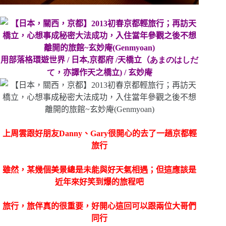
用部落格環遊世界 / 日本,京都府 /天橋立（
あまの
はしだ
て
，亦譯作天之橋立) / 玄妙庵
上周雲跟好朋友Danny、Gary很開心的去了一趟京都輕
旅行
雖然，某幾個美景總是未能與好天氣相遇；但這應該是
近年來好笑到爆的旅程吧
旅行，旅伴真的很重要，好開心這回可以跟兩位大哥們
同行