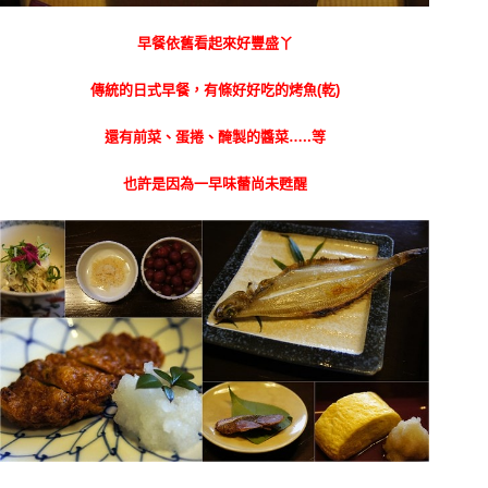
早餐依舊看起來好豐盛丫
傳統的日式早餐，有條好好吃的烤魚(乾)
還有前菜、蛋捲、醃製的醬菜…..等
也許是因為一早味蕾尚未甦醒