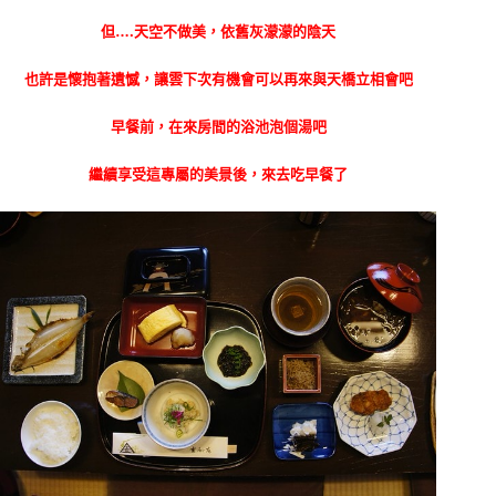
但….天空不做美，依舊灰濛濛的陰天
也許是懷抱著遺憾，讓雲下次有機會可以再來與天橋立相會吧
早餐前，在來房間的浴池泡個湯吧
繼續享受這專屬的美景後，
來去吃早餐了