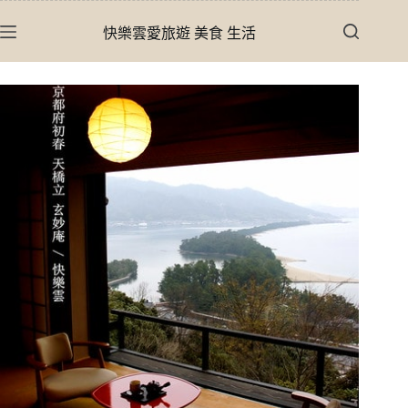
跳
快樂雲愛旅遊 美食 生活
至
主
要
內
容