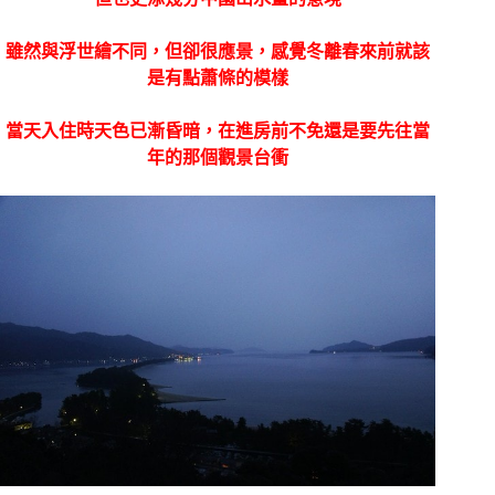
雖然與浮世繪不同，但卻很應景，感覺冬離春來前就該
是有點蕭條的模樣
當天入住時天色已漸昏暗，在進房前不免還是要先往當
年的那個觀景台衝