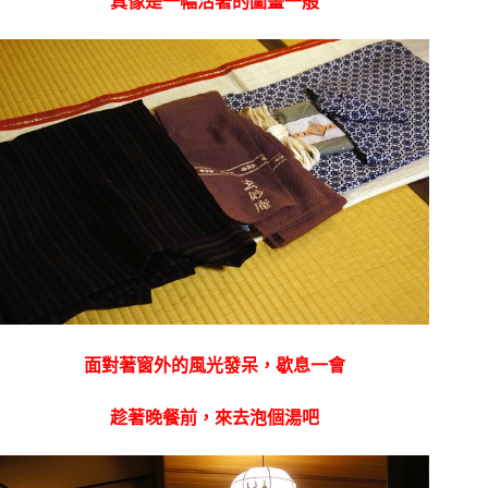
真像是一幅活著的圖畫一般
面對著窗外的風光發呆，歇息一會
趁著晚餐前，來去泡個湯吧