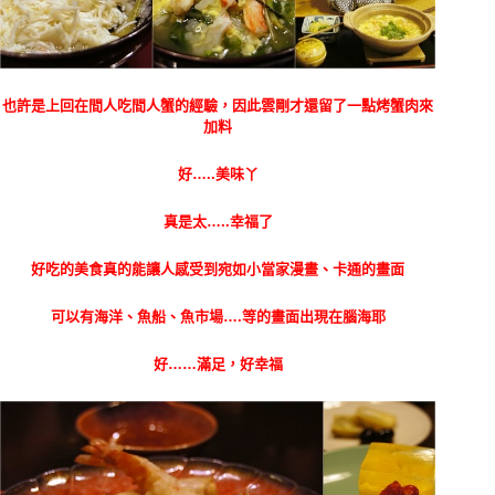
也許是上回在間人吃間人蟹的經驗，因此雲剛才還留了一點烤蟹肉來
加料
好…..美味丫
真是太…..幸福了
好吃的美食真的能讓人感受到宛如小當家漫畫、卡通的畫面
可以有海洋、魚船、魚市場….等的畫面出現在腦海耶
好……滿足，好幸福