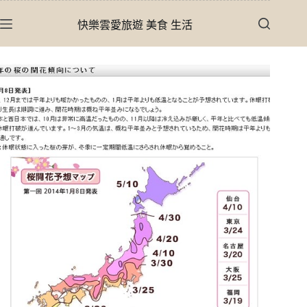
跳
快樂雲愛旅遊 美食 生活
至
主
要
內
容