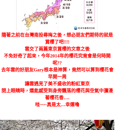
隨著之前在台灣南投尋梅之後，想必朋友們期待的就是
賞櫻了吧!!!!
雲交了兩篇東京賞櫻的文章之後
不免好奇了起來，今年2014年的櫻花究竟會是何時開
呢??
去年雲的好朋友Gary根本是神算，竟然可以算到櫻花會
早開一周
讓雲遇見了美不盛收的粉紅東京
閉上眼睛時，還能感受到身旁飄落的櫻花與空氣中瀰漫
著櫻花香….
哇~~~真是太…幸運嚕