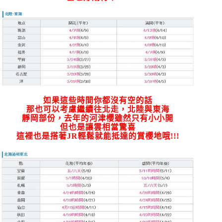
如果這些時間你都沒有空的話
那也可以考慮繼續往北走，北陸與東海
靜岡部份，去年的河津櫻雖然只有小小開
但也是讓雲相當驚喜
這裡也是搭著JR輕鬆就能抵達的賞櫻地哦!!!