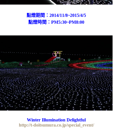
點燈期間：2014/11/8~2015/4/5
點燈時間：PM5:30~PM8:00
Winter Illumination Delightful
http://t-doitsumura.co.jp/special_event/