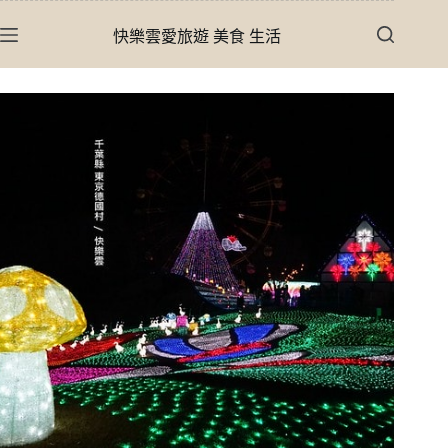
跳
快樂雲愛旅遊 美食 生活
至
主
要
內
容