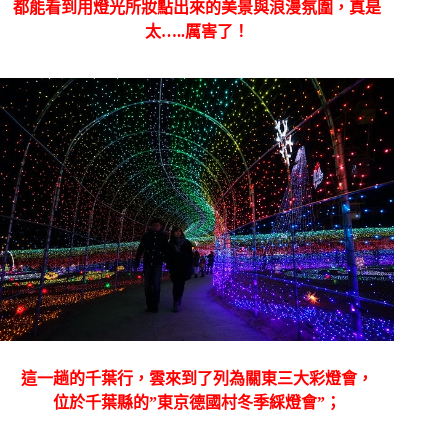
都能看到用燈光所妝點出來的美景與浪漫氛圍，真是
太…..厲害了！
這一趟的千葉行，雲來到了列為關東三大彩燈會，
位於千葉縣的”東京德國村冬季綵燈會”；