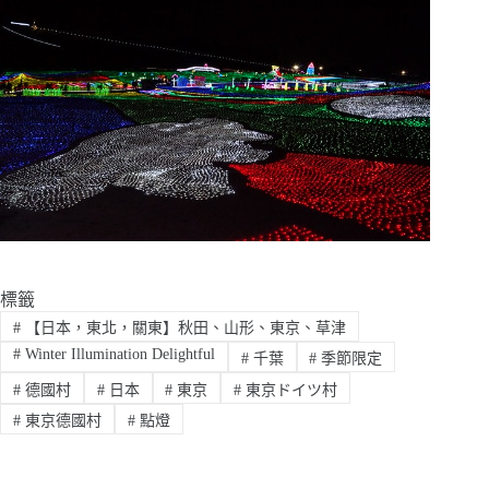
標籤
#
【日本，東北，關東】秋田、山形、東京、草津
#
Winter Illumination Delightful
#
千葉
#
季節限定
#
德國村
#
日本
#
東京
#
東京ドイツ村
#
東京德國村
#
點燈