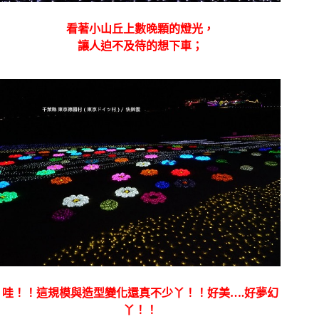
看著小山丘上數晚顆的燈光，
讓人迫不及待的想下車；
哇！！這規模與造型變化還真不少丫！！好美….好夢幻
丫！！