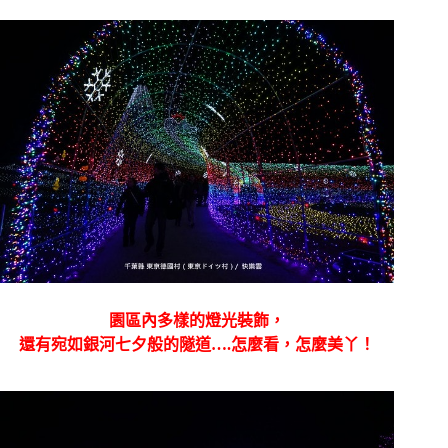
園區內多樣的燈光裝飾，
還有宛如銀河七夕般的隧道….怎麼看，怎麼美丫！