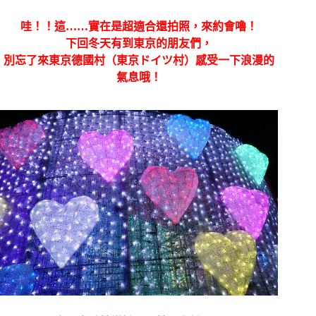
哇！！這……實在是超適合還拍照，來約會嚕！
下回冬天有到東京的朋友們，
別忘了來東京德國村（東京ドイツ村）感受一下浪漫的
氣息哦！