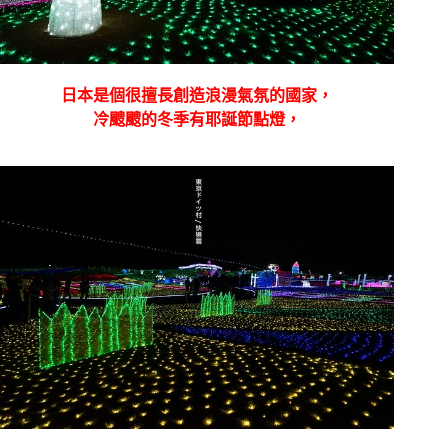
日本是個很擅長創造浪漫氣氛的國家，
冷颼颼的冬季有耶誕節點燈，