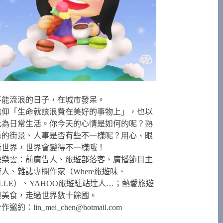
不能流浪的日子，在城市發呆。
信仰「生命就該浪費在美好的事物上」，也以
此為日常生活。你今天的心情是如何的呢？熟
悉的街景、人事是否有些不一樣呢？用心、眼
看世界，世界會變得不一樣哦！
快樂雲：前廣告人、旅遊部落客、廣播節目主
持人、雜誌專欄作家（Where旅遊味、
ELLE）、YAHOO旅遊駐站達人…；熱愛旅遊
與美食，走過世界數十餘國。
合作邀約：
lin_mei_chen@hotmail.com