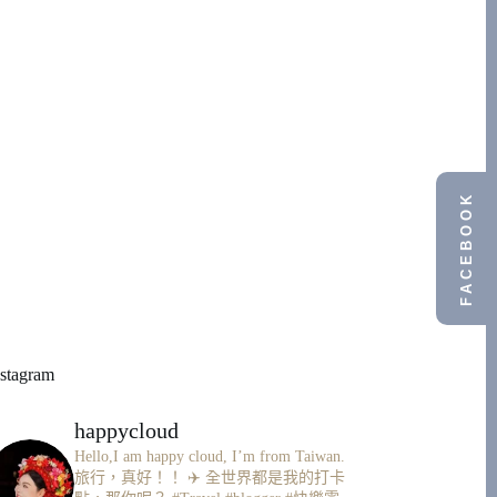
FACEBOOK
nstagram
happycloud
Hello,I am happy cloud, I’m from Taiwan.
旅行，真好！！ ✈️
全世界都是我的打卡