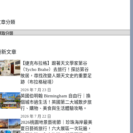
文章分類
文
章
分
類
最新文章
【捷克布拉格】跟著天文學家第谷
（Tycho Brahe）去旅行！探訪第谷
故居，尋找改變人類天文史的重要足
跡（布拉格秘境）
2026 年 7 月 23 日
英國伯明翰 Birmingham 自由行｜換
個城市過生活！英國第二大城散步旅
行、購物、美食與生活體驗攻略。
2026 年 7 月 22 日
2026桃園地景藝術節｜珍珠海岸最美
夏日藝術旅行！六大展區一次玩遍，