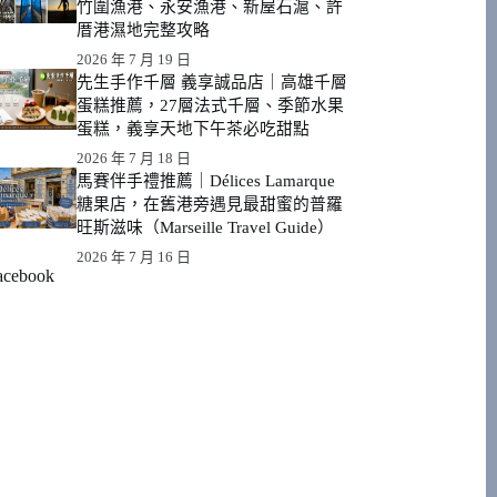
竹圍漁港、永安漁港、新屋石滬、許
厝港濕地完整攻略
2026 年 7 月 19 日
先生手作千層 義享誠品店｜高雄千層
蛋糕推薦，27層法式千層、季節水果
蛋糕，義享天地下午茶必吃甜點
2026 年 7 月 18 日
馬賽伴手禮推薦｜Délices Lamarque
糖果店，在舊港旁遇見最甜蜜的普羅
旺斯滋味（Marseille Travel Guide）
2026 年 7 月 16 日
acebook