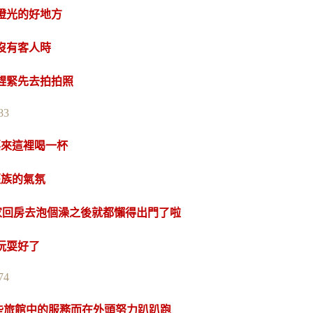
燈光的好地方
沒有客人時
趕緊先去拍拍照
要來這裡喝一杯
班族的氣氛
家回房去泡個澡之後就都懶得出門了啦
玩耍好了
些旅館中的服務而在外頭努力趴趴跑