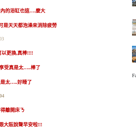
內的浴缸也這….麼大
雲可是天天都泡澡來消除疲勞
更換,真棒!!!!
受真是太…..棒了
F
是太…..好睡了
不得離開床ㄋ
大阪說聲早安啦!!!