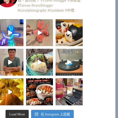
點，那你呢？
#Travel #blogger #快樂雲
#Taiwan #travelblogger
#travelphotography #foodshare #中壢
Load More
在 Instagram 上追蹤