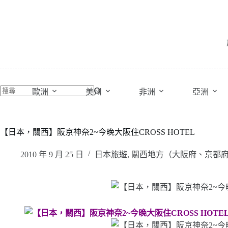
跳
至
主
要
內
容
歐洲
美州
非洲
亞洲
【日本，關西】阪京神奈2~今晚大阪住CROSS HOTEL
2010 年 9 月 25 日
日本旅遊
,
關西地方（大阪府、京都