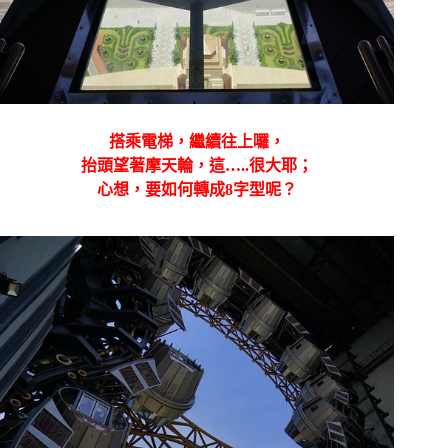
搭乘電梯，繼續往上囉，
抬頭望著摩天輪，這…..很大耶；
心想，要如何轉成8字型呢？