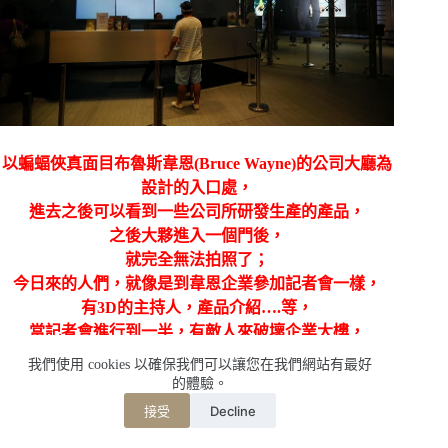
以蝙蝠俠真面目布魯斯韋恩(Bruce Wayne)的公司大廳為
設計的入口處，
進去之後可以看到一些公司所研發生產的產品，
之後大夥進入一個門後，
就完全無法拍照了；
今日來的人們，就像是到
韋恩企業參加記者會一樣，
有3D的主持人，產品介紹….等，
當記者會進行到一半，有敵人來破壞企業大樓，
而我們就這樣被困在企業大樓內；
我們使用 cookies 以確保我們可以讓您在我們網站有最好
此時
蝙蝠俠出現，來將大家救離到安全的地方。
的體驗。
Decline
接受