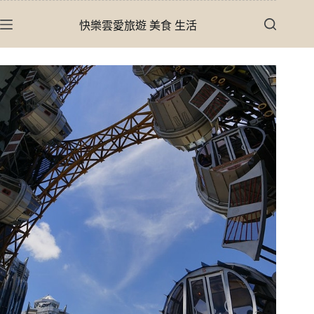
跳
快樂雲愛旅遊 美食 生活
至
主
要
內
容