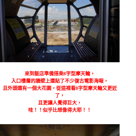
來到飯店準備搭乘8字型摩天輪，
入口樓層的牆壁上還貼了不少復古電影海報，
且外頭還有一個大花園，從這裡看8字型摩天輪又更近
了，
且更讓人覺得巨大，
哇！！似乎比想像得大耶！！