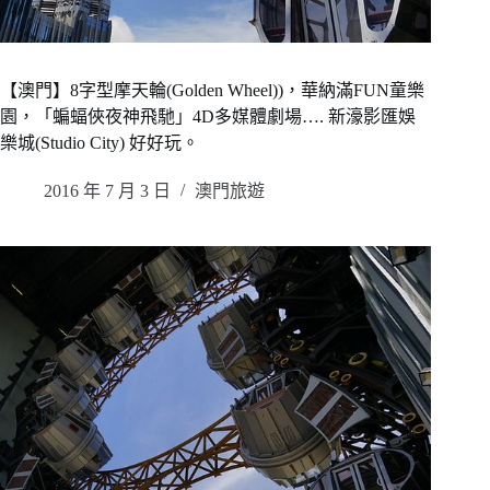
【澳門】8字型摩天輪(Golden Wheel))，華納滿FUN童樂
園，「蝙蝠俠夜神飛馳」4D多媒體劇場…. 新濠影匯娛
樂城(Studio City) 好好玩。
2016 年 7 月 3 日
澳門旅遊