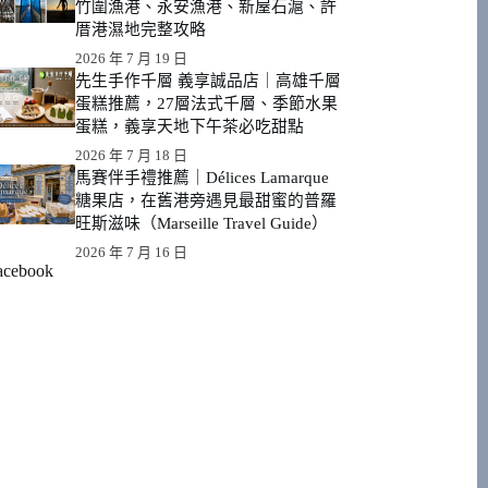
竹圍漁港、永安漁港、新屋石滬、許
厝港濕地完整攻略
2026 年 7 月 19 日
先生手作千層 義享誠品店｜高雄千層
蛋糕推薦，27層法式千層、季節水果
蛋糕，義享天地下午茶必吃甜點
2026 年 7 月 18 日
馬賽伴手禮推薦｜Délices Lamarque
糖果店，在舊港旁遇見最甜蜜的普羅
旺斯滋味（Marseille Travel Guide）
2026 年 7 月 16 日
acebook