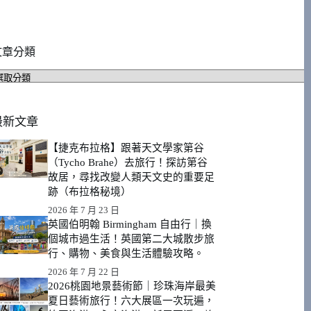
文章分類
文
章
分
類
最新文章
【捷克布拉格】跟著天文學家第谷
（Tycho Brahe）去旅行！探訪第谷
故居，尋找改變人類天文史的重要足
跡（布拉格秘境）
2026 年 7 月 23 日
英國伯明翰 Birmingham 自由行｜換
個城市過生活！英國第二大城散步旅
行、購物、美食與生活體驗攻略。
2026 年 7 月 22 日
2026桃園地景藝術節｜珍珠海岸最美
夏日藝術旅行！六大展區一次玩遍，