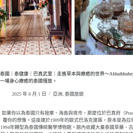
泰國｜泰健康｜巴真武里｜走進草本與療癒的世界～Abhaibhubejhr Tha
一場身心療癒的泰國慢旅。
2025 年 6 月 1 日
亞洲
,
泰國旅遊
如果你以為泰國只有按摩、海島與夜市，那麼位於巴真府（Prachin B
覆你的想像。這座建於1909年的歐式巴洛克建築，原本是為
1994年轉型為泰國傳統醫學博物館。館內收藏大量泰國草藥