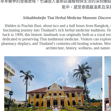
草本醫學的發展歷程，也讓旅人重新認識植物與生活的深刻連
氣中，感受泰國最溫柔且深
Abhaibhubejhr Thai Herbal Medicine Museum: Discover
Hidden in Prachin Buri, about two and a half hours from Bangkok,
fascinating journey into Thailand’s rich herbal medicine traditions.
back to 1909, this historic landmark was originally built as a royal 
dedicated to preserving Thai traditional medicine. Visitors can explore 
pharmacy displays, and Thailand’s centuries-old healing wisdom. More 
architecture, history, wellness, and nature