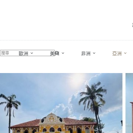
跳
至
主
要
內
容
歐洲
美州
非洲
亞洲