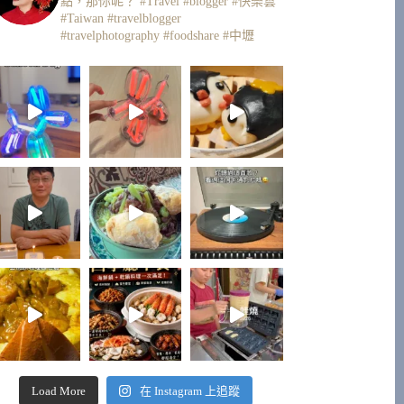
點，那你呢？
#Travel #blogger #快樂雲
#Taiwan #travelblogger
#travelphotography #foodshare #中壢
Load More
在 Instagram 上追蹤