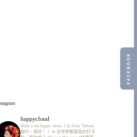
FACEBOOK
nstagram
happycloud
Hello,I am happy cloud, I’m from Taiwan.
旅行，真好！！ ✈️
全世界都是我的打卡