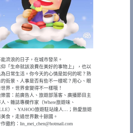
不能流浪的日子，在城市發呆。
信仰「生命就該浪費在美好的事物上」，也以
此為日常生活。你今天的心情是如何的呢？熟
悉的街景、人事是否有些不一樣呢？用心、眼
看世界，世界會變得不一樣哦！
快樂雲：前廣告人、旅遊部落客、廣播節目主
持人、雜誌專欄作家（Where旅遊味、
ELLE）、YAHOO旅遊駐站達人…；熱愛旅遊
與美食，走過世界數十餘國。
合作邀約：
lin_mei_chen@hotmail.com