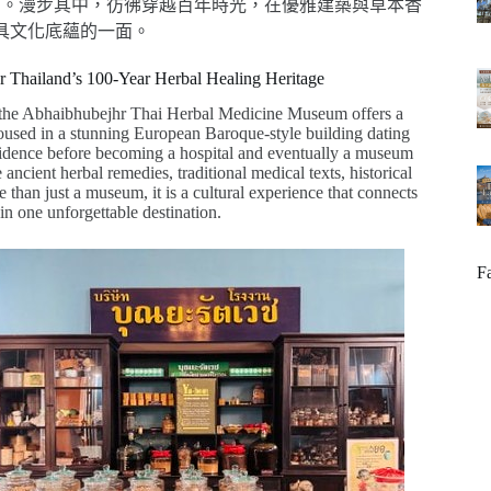
結。漫步其中，彷彿穿越百年時光，在優雅建築與草本香
具文化底蘊的一面。
 Thailand’s 100-Year Herbal Healing Heritage
 the Abhaibhubejhr Thai Herbal Medicine Museum offers a
 Housed in a stunning European Baroque-style building dating
residence before becoming a hospital and eventually a museum
ancient herbal remedies, traditional medical texts, historical
than just a museum, it is a cultural experience that connects
 in one unforgettable destination.
F