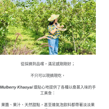
從採摘到品嚐，滿足感剛剛好；
不只可以現摘現吃，
Mulberry Khaoyai
還貼心地提供了各種以桑葚入味的手
工美食：
果醬、果汁、天然甜點，甚至連氣泡飲料都帶著淡淡果