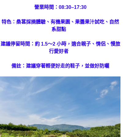
營業時間：08:30–17:30
特色：桑葚採摘體驗、有機果園、果醬果汁試吃、自然
系甜點
建議停留時間：約 1.5～2 小時，適合親子、情侶、慢旅
行愛好者
備註：建議穿著輕便好走的鞋子，並做好防曬