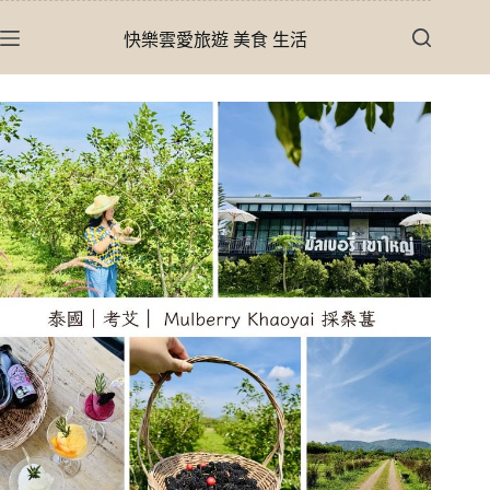
跳
快樂雲愛旅遊 美食 生活
至
主
要
內
容