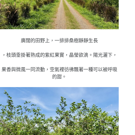
廣闊的田野上，一排排桑樹靜靜生長
，枝頭垂掛著熟成的紫紅果實，晶瑩欲滴。陽光灑下，
果香與微風一同流動，空氣裡彷彿飄著一種可以被呼吸
的甜。