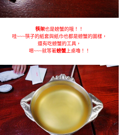
筷架
也是螃蟹的哦！！
哇~~~筷子的紙套與紙巾也都是螃蟹的圖樣，
還有吃螃蟹的工具，
嗯~~~就等著
螃蟹
上桌嚕！！