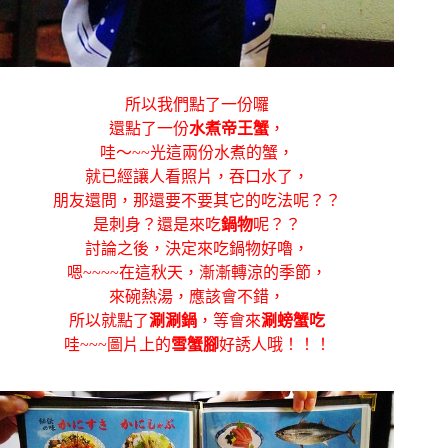
所以我們點了一份囉
還點了一份
水煮帝王蟹
，
哇～~~光這兩份水煮的蟹，
就已經讓人看照片，吞口水了，
朋友還問，那還要不要其它的吃法呢？？
是刺身？還是來吃
鍋物
呢？？
討論之後，決定來吃鍋物好嚕，
嗯~~~~在這秋天，漸漸轉涼的季節，
來碗熱湯，應該會不錯，
所以就點了
涮涮鍋
，等會來
涮螃蟹吃
哇~~~圖片上的
雪蟹腳
好誘人哦！！！