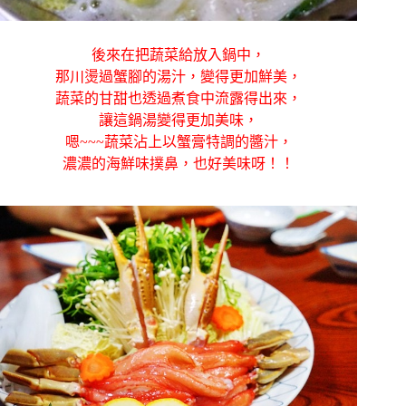
後來在把蔬菜給放入鍋中，
那川燙過蟹腳的湯汁，變得更加鮮美，
蔬菜的甘甜也透過煮食中流露得出來，
讓這鍋湯變得更加美味，
嗯~~~蔬菜沾上以蟹膏特調的醬汁，
濃濃的海鮮味撲鼻，也好美味呀！！