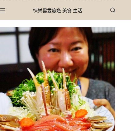
跳
快樂雲愛旅遊 美食 生活
至
主
要
內
容