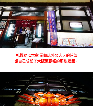
札幌かに本家 岡崎店
外頭大大的螃蟹
讓自己想起了
大阪道頓崛
的那隻
螃蟹
，