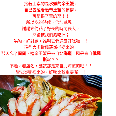
接著上桌的是
水煮的帝王蟹
，
自己曾經看過
帝王蟹
的捕撈，
可是很辛苦的耶！！
所以吃的時候，倍加感恩，
謝謝它們花了好長的時間長大，
然後被我們給吃掉；
唉呦，好討厭，誰叫它們這麼好吃啦！！
這些大多從俄羅斯捕撈來的，
那天忘了問問，這帝王蟹是來自
北海道
，還是來自
俄羅
斯
呢？？
不過，看店名，應該都是來自北海道的吧！！
管它從哪裡來的，好吃比較重要囉！！