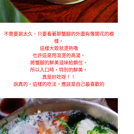
不需要涮太久，只要看著那蟹腳的外圍有像開花的模
樣，
這樣大致就燙熟嚕
也許這是用滾燙的高湯，
將蟹腳的鮮美滋味給鎖住，
所以入口時，特別的鮮美，
真是好吃呀！！
說真的，這樣的吃法，應該是自己最喜歡的