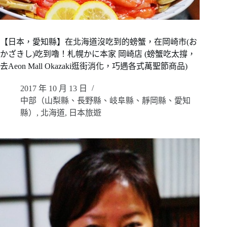
【日本，愛知縣】在北海道沒吃到的螃蟹，在岡崎市(お
かざきし)吃到嚕！札幌かに本家 岡崎店 (螃蟹吃太撐，
去Aeon Mall Okazaki逛街消化，巧遇各式萬聖節商品)
2017 年 10 月 13 日
中部（山梨縣、長野縣、岐阜縣、靜岡縣、愛知
縣）
,
北海道
,
日本旅遊