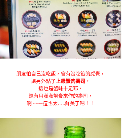
朋友怕自己沒吃飯，會有沒吃飽的感覺，
還另外點了
上級蟹肉壽司
，
這也是蟹味十足耶，
還有用滿滿蟹膏來作的壽司，
啊~~~~這也太…..鮮美了吧！！