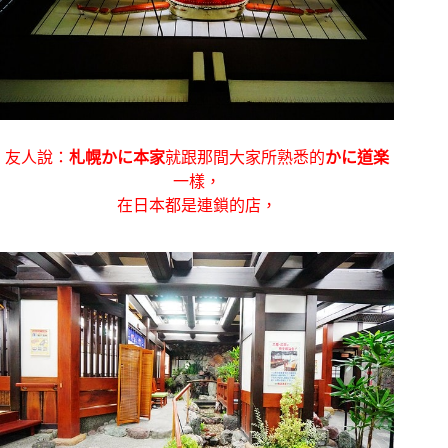
友人說：
札幌かに本家
就跟那間大家所熟悉的
かに道楽
一樣，
在日本都是連鎖的店，