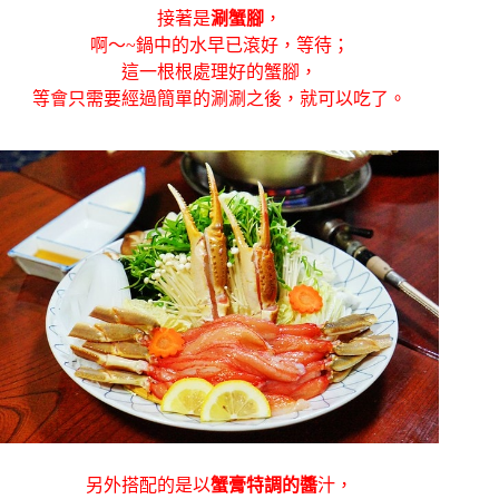
接著是
涮蟹腳
，
啊～~鍋中的水早已滾好，等待；
這一根根處理好的蟹腳，
等會只需要經過簡單的涮涮之後，就可以吃了。
另外搭配的是以
蟹膏特調的醬
汁，