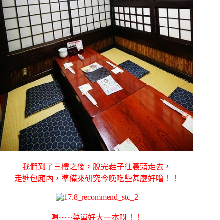
我們到了三樓之後，脫完鞋子往裏頭走去，
走進包廂內，準備來研究今晚吃些甚麼好嚕！！
嗯~~~菜單好大一本呀！！