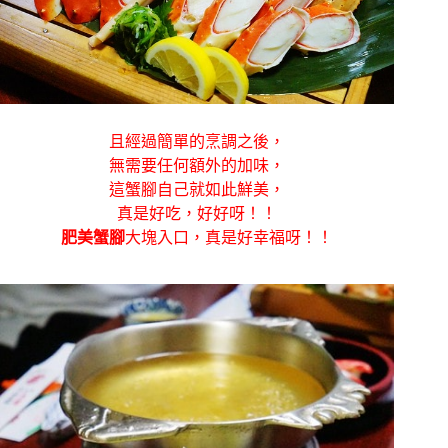
且經過簡單的烹調之後，
無需要任何額外的加味，
這蟹腳自己就如此鮮美，
真是好吃，好好呀！！
肥美蟹腳
大塊入口，真是好幸福呀！！