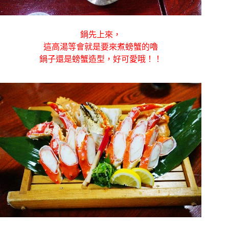
鍋先上來，
這高湯等會就是要來煮螃蟹的嚕
鍋子還是螃蟹造型，好可愛哦！！