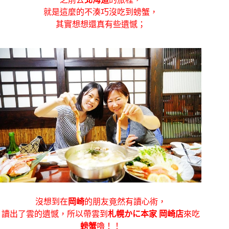
就是這麼的不湊巧沒吃到螃蟹，
其實想想還真有些遺憾；
沒想到在
岡崎
的朋友竟然有讀心術，
讀出了雲的遺憾，所以帶雲到
札幌かに本家 岡崎店
來吃
螃蟹
嚕！！