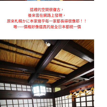
這裡的空間很復古，
後來雲在網路上發現，
原來札幌かに本家幾乎每一家都長得很像耶！！
嗯~~~價格好像還真的是全日本都統一價