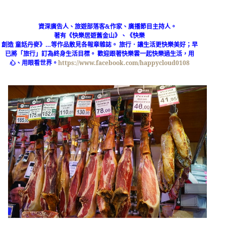
資深廣告人、旅遊部落客
&
作家、廣播節目主持人。
著有《快樂居遊舊金山》、《快樂
創造 童話丹麥》
…
等作品散見各報章雜誌。
旅行．讓生活更快樂美好；早
已將「旅行」訂為終身生活目標。
歡迎
跟著快樂雲一起快樂過生活，用
心、用眼看世界。
https://www.facebook.com/happycloud0108