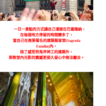
一日一景點的方式讓自己漫遊在巴塞隆納，
在每個地方停留的時間變多了，
當自己在高第著名的建築聖家堂
(
Sagrada
Família)
內，
除了感受到鬼斧神工的建築外，
那教堂內光影的震撼更是久留心中無法離去。