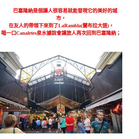
巴塞隆納是個讓人很容易就能發現它的美好的城
市，
在友人的帶領下來到了
LaRambla(
蘭布拉大道
)
，
喝一口
Canaletes
泉水據說會讓旅人再次回到巴塞隆納；