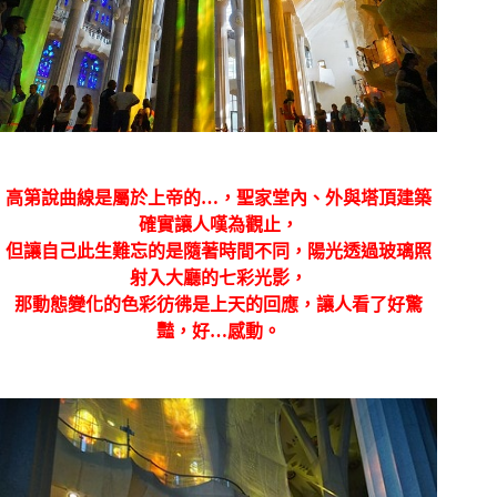
高第說曲線是屬於上帝的
…
，聖家堂內、外與塔頂建築
確實讓人嘆為觀止，
但讓自己此生難忘的是隨著時間不同，陽光透過玻璃照
射入大廳的七彩光影，
那動態變化的色彩彷彿是上天的回應，讓人看了好驚
豔，好
…
感動。