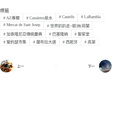
標籤
#
Castells
#
LaRambla
#
AZ專欄
#
Canaletes泉水
#
Mercat de Sant Josep
#
世界趴趴走~歐洲(荷蘭
#
加泰隆尼亞傳統慶典
#
巴塞隆納
#
聖家堂
#
聖約瑟市集
#
蘭布拉大道
#
西屘牙
#
高第
上一
下一