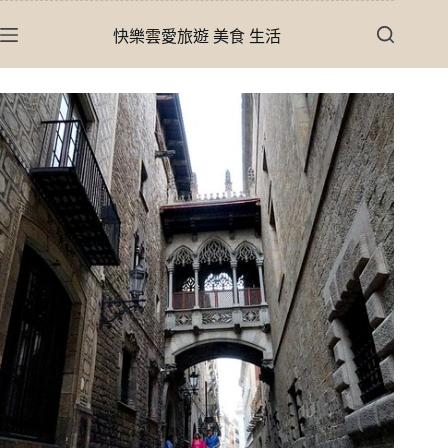
跳
快樂雲愛旅遊 美食 生活
至
主
要
內
容