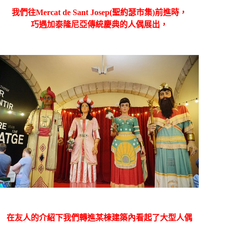
我們往
Mercat de Sant Josep(
聖約瑟市集
)
前進時，
巧遇加泰隆尼亞傳統慶典的人偶展出，
在友人的介紹下我們轉進某棟建築內看起了大型人偶