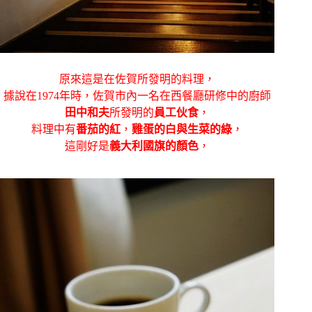
原來這是在佐賀所發明的料理，
據說
在1974年時，佐賀市內一名在西餐廳研修中的廚師
田中和夫
所發明的
員工伙食
，
料理中有
番茄的紅
，
雞蛋的白與生菜的綠
，
這剛好是
義大利國旗的顏色
，