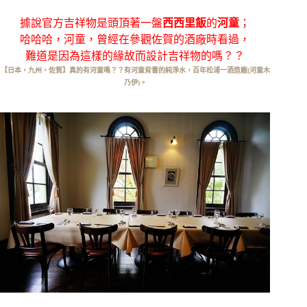
據說官方吉祥物是頭頂著一盤
西西里飯
的
河童
；
哈哈哈，河童，曾經在參觀佐賀的酒廠時看過，
難道是因為這樣的緣故而設計吉祥物的嗎？？
【日本，九州，佐賀】真的有河童嗎？？有河童背書的純淨水，百年松浦一酒造廠(河童木
乃伊)。