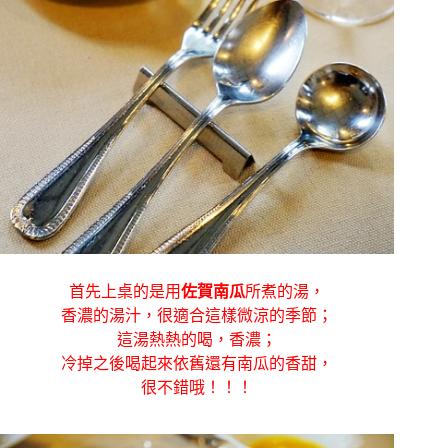
首先上桌的是用
佐賀南瓜
所煮的湯，
香濃的湯汁，很適合這樣微涼的季節；
這湯熱熱的喝，香濃；
冷掉之後喝起來依舊還有南瓜的香甜，
很不錯哦！！！