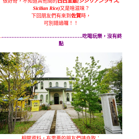
很好奇，不知道其他間的
西西里飯
(シシリアンライス,
Sicilian Rice)
又是啥滋味？
下回朋友們有來到
佐賀
時，
可別錯過囉！！
.
………………………………………….吃喝玩樂，沒有終
點
相關資料，有需要的朋友們請自取：