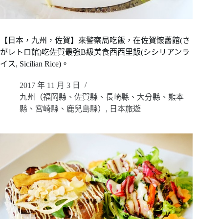
【日本，九州，佐賀】來警察局吃飯，在佐賀懷舊館(さ
がレトロ館)吃佐賀最強B級美食西西里飯(シシリアンラ
イス, Sicilian Rice)。
2017 年 11 月 3 日
九州（福岡縣、佐賀縣、長崎縣、大分縣、熊本
縣、宮崎縣、鹿兒島縣）
,
日本旅遊