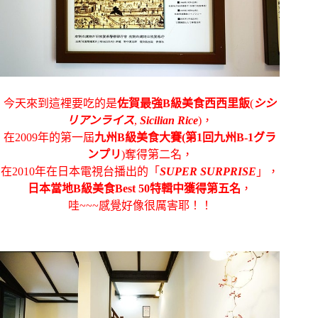
今天來到這裡要吃的是
佐賀最強B級美食西西里飯
(
シシ
リアンライス
,
Sicilian Rice
)，
在
2009年的第一屆
九州B級美食大賽(第1回九州B-1グラ
ンプリ
)奪得第二名，
在2010年在日本電視台播出的「
SUPER SURPRISE
」，
日本當地B級美食Best 50特輯中獲得第五名
，
哇~~~感覺好像很厲害耶！！