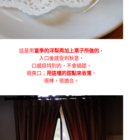
這是用
當季的洋梨再加上栗子所做的
，
入口後感受到秋意，
口感挺特別的，不會過甜，
很爽口；
用這樣的甜點來收胃
，
很棒，很適合。