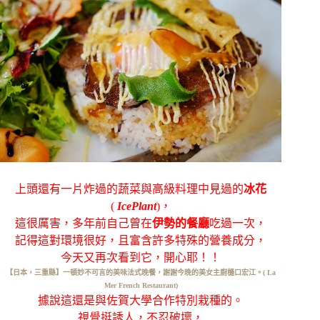
上頭還有一片炸過的蔬菜與高級料理中見過的
冰花
(
IcePlant
)，
這很厲害，多年前自己曾在
伊勢的餐廳
吃過一次，
記得這對環境很好，且富含許多特殊的營養成分，
今天又再次看到它，開心耶！！
【日本，三重縣】一頓妙不可言的美味法式晚餐，謝謝今晚的美女主廚樋口宏江。( La
Mer French Restaurant)
據說這還是與佐賀大學合作特別栽種的。
視覺挺誘人，
不忍破壞，