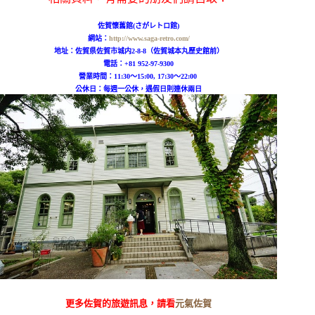
佐賀懷舊館(さがレトロ館)
網站：
http://www.saga-retro.com/
地址：佐賀県佐賀市城内2-8-8（佐賀城本丸歷史館前）
電話：+81 952-97-9300
營業時間：11:30～15:00, 17:30～22:00
公休日：每週一公休，遇假日則連休兩日
更多佐賀的旅遊訊息，請看
元氣佐賀