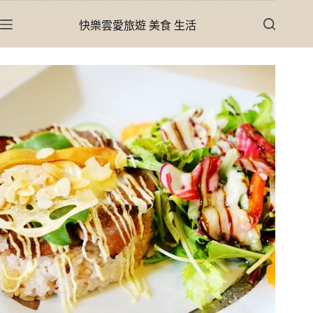
跳
快樂雲愛旅遊 美食 生活
至
主
要
內
容