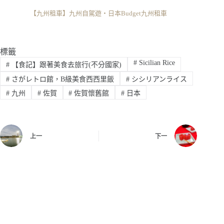
【九州租車】九州自駕遊・日本Budget九州租車
標籤
#
Sicilian Rice
#
【食記】跟著美食去旅行(不分國家)
#
さがレトロ館，B級美食西西里飯
#
シシリアンライス
#
九州
#
佐賀
#
佐賀懷舊館
#
日本
上一
下一