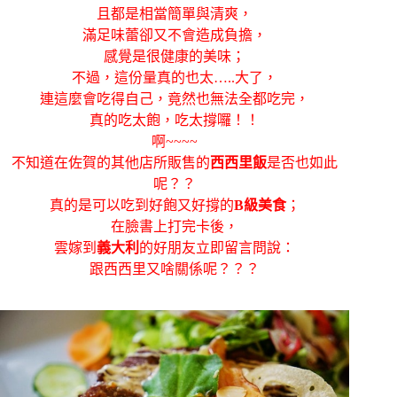
且都是相當簡單與清爽，
滿足味蕾卻又不會造成負擔，
感覺是很健康的美味；
不過，這份量真的也太…..大了，
連這麼會吃得自己，竟然也無法全都吃完，
真的吃太飽，吃太撐囉！！
啊~~~~
不知道在佐賀的其他店所販售的
西西里飯
是否也如此
呢？？
真的是可以吃到好飽又好撐的
B級美食
；
在臉書上打完卡後，
雲嫁到
義大利
的好朋友立即留言問說：
跟西西里又啥關係呢？？？