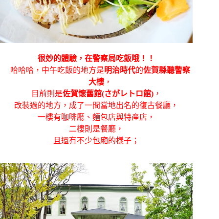
很妙的體驗，在警察局吃飯哦！！
哈哈哈，中午吃飯的地方是
明治時代
的
佐賀縣聽警察
大樓
，
目前則是
佐賀懷舊館(さがレトロ館)
，
改裝過的地方，成了一間當地出名的復古餐廳，
一樓有咖啡廳、麵包店與特產店，
二樓則是餐廳，
且還有不少包廂的樣子；