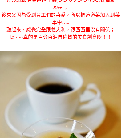
所以就命名為
西西里飯
(
シシリアンライス, Sicilian
Rice
)；
後來又因為受到員工們
的喜愛，所以把這道菜加入到菜
單中…..
聽起來，感覺完全跟義大利，跟西西里沒有關係；
嗯~~~真的是百分百源自佐賀的美食創意呀！！