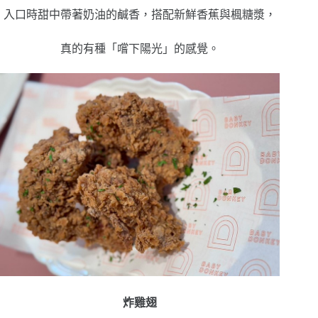
入口時甜中帶著奶油的鹹香，搭配新鮮香蕉與楓糖漿，
真的有種「嚐下陽光」的感覺。
炸雞翅