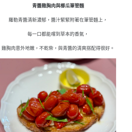
青醬雞胸肉與櫛瓜筆管麵
羅勒青醬清新濃郁，醬汁緊緊附著在筆管麵上，
每一口都能嚐到草本的香氣，
雞胸肉意外地嫩，不乾柴，與青醬的清爽搭配得很好。