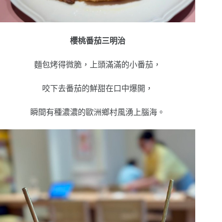
櫻桃番茄三明治
麵包烤得微脆，上頭滿滿的小番茄，
咬下去番茄的鮮甜在口中爆開，
瞬間有種濃濃的歐洲鄉村風湧上腦海。