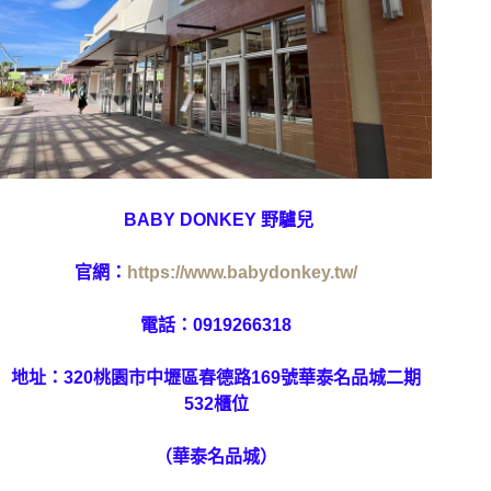
BABY DONKEY 野驢兒
官網：
https://www.babydonkey.tw/
電話：
0919266318
地址：320桃園市中壢區春德路169號華泰名品城二期
532櫃位
（
華泰名品城
）