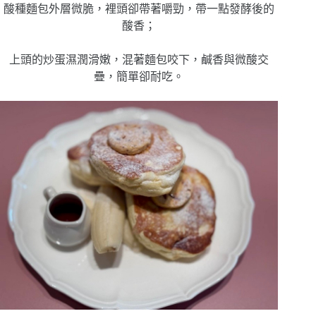
酸種麵包外層微脆，裡頭卻帶著嚼勁，
帶一點發酵後的
酸香；
上頭的炒蛋濕潤滑嫩，混著麵包咬下，鹹香與微酸交
疊，簡單卻耐吃。