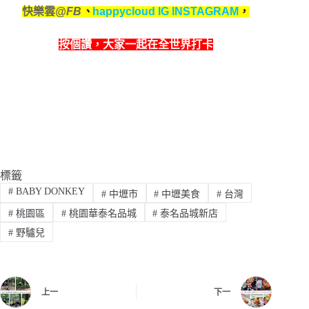
快樂雲
@FB
、
happycloud IG INSTAGRAM
，
按個讚，
大家一起在全世界打卡
標籤
#
BABY DONKEY
#
中壢市
#
中壢美食
#
台灣
#
桃園區
#
桃園華泰名品城
#
泰名品城新店
#
野驢兒
上一
下一