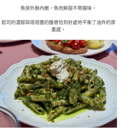
魚排外酥內嫩，魚肉鮮甜不帶腥味，
起司的濃郁與塔塔醬的酸香恰到好處地平衡了油炸的厚
重感。