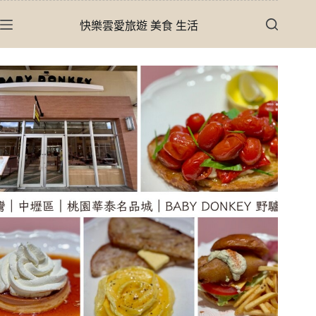
跳
快樂雲愛旅遊 美食 生活
至
主
要
內
容