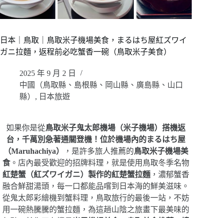
日本｜鳥取｜鳥取米子機場美食，まるはち屋紅ズワイ
ガニ拉麵，返程前必吃蟹香一碗（鳥取米子美食）
2025 年 9 月 2 日
中國（鳥取縣、島根縣、岡山縣、廣島縣、山口
縣）
,
日本旅遊
如果你是從
鳥取米子鬼太郎機場（米子機場）搭機返
台，千萬別急著通關登機！位於機場內的まるはち屋
（Maruhachiya）
，是許多旅人推薦的
鳥取米子機場美
食
。店內最受歡迎的招牌料理，就是使用鳥取冬季名物
紅楚蟹（紅ズワイガニ）製作的紅楚蟹拉麵
，濃郁蟹香
融合鮮甜湯頭，每一口都能品嚐到日本海的鮮美滋味。
從鬼太郎彩繪機到蟹料理，鳥取旅行的最後一站，不妨
用一碗熱騰騰的蟹拉麵，為這趟山陰之旅畫下最美味的