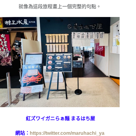
就像為這段旅程畫上一個完整的句點。
紅ズワイガニらぁ麺 まるはち屋
網站：
https://twitter.com/maruhachi_ya