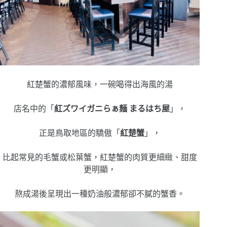
紅楚蟹的濃郁風味，一碗喝得出海風的湯
店名中的「
紅ズワイガニらぁ麺 まるはち屋
」，
正是鳥取地區的驕傲「
紅楚蟹
」，
比起常見的毛蟹或松葉蟹，紅楚蟹的肉質更細緻、甜度
更明顯，
熬成湯後呈現出一種奶油般濃郁卻不膩的蟹香。