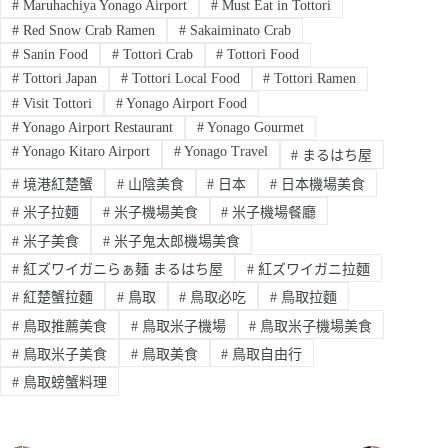
#
Maruhachiya Yonago Airport
#
Must Eat in Tottori
#
Red Snow Crab Ramen
#
Sakaiminato Crab
#
Sanin Food
#
Tottori Crab
#
Tottori Food
#
Tottori Japan
#
Tottori Local Food
#
Tottori Ramen
#
Visit Tottori
#
Yonago Airport Food
#
Yonago Airport Restaurant
#
Yonago Gourmet
#
Yonago Kitaro Airport
#
Yonago Travel
#
まるはち屋
#
境港紅楚蟹
#
山陰美食
#
日本
#
日本機場美食
#
米子拉麵
#
米子機場美食
#
米子機場餐廳
#
米子美食
#
米子鬼太郎機場美食
#
紅ズワイガニらぁ麺 まるはち屋
#
紅ズワイガニ拉麵
#
紅楚蟹拉麵
#
鳥取
#
鳥取必吃
#
鳥取拉麵
#
鳥取推薦美食
#
鳥取米子機場
#
鳥取米子機場美食
#
鳥取米子美食
#
鳥取美食
#
鳥取自由行
#
鳥取螃蟹料理