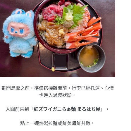
離開鳥取之前，
準備搭機離開前，行李已經托運、心情
也進入過渡狀態，
入關前來到「
紅ズワイガニらぁ麺 まるはち屋
」，
點上一碗熱湯拉麵或鮮美海鮮丼飯，