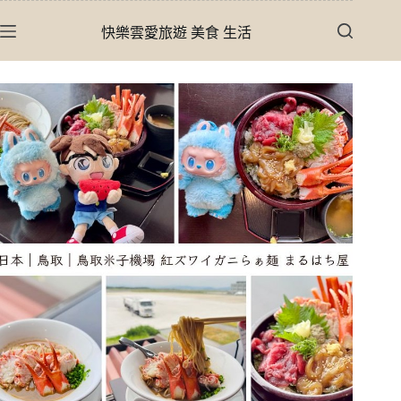
跳
快樂雲愛旅遊 美食 生活
至
主
要
內
容