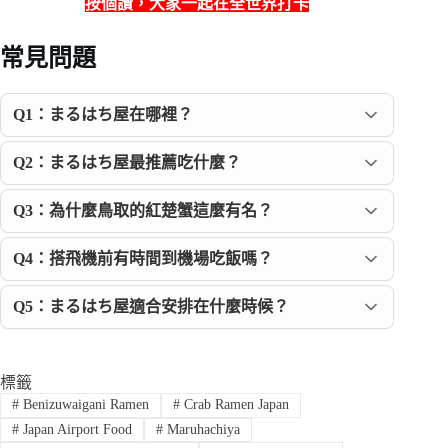
按個讚，
大家一起在全世界打卡
常見問題
Q1：まるはち屋在哪裡？
Q2：まるはち屋最推薦吃什麼？
Q3：為什麼鳥取的紅楚蟹這麼有名？
Q4：搭飛機前有時間到機場吃飯嗎？
Q5：まるはち屋適合安排在什麼時候？
標籤
#
Benizuwaigani Ramen
#
Crab Ramen Japan
#
Japan Airport Food
#
Maruhachiya