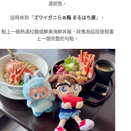
渡狀態，
這時來到「
ズワイガニらぁ麺 まるはち屋
」，
點上一碗熱湯拉麵或鮮美海鮮丼飯，就像為這段旅程畫
上一個完整的句點。