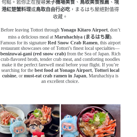
句點。若你正在搜尋
米子機場美食
、
鳥取美食推薦
、
境
港紅楚蟹料理
或
鳥取自由行必吃
，まるはち屋絕對值得
收藏。
Before leaving Tottori through
Yonago Kitaro Airport
, don’t
miss a delicious meal at
Maruhachiya (まるはち屋)
.
Famous for its signature
Red Snow Crab Ramen
, this airport
restaurant showcases one of Tottori’s finest local specialties—
benizuwai-gani (red snow crab)
from the Sea of Japan. Rich
crab-flavored broth, tender crab meat, and comforting noodles
make it the perfect farewell meal before your flight. If you’re
searching for the
best food at Yonago Airport
,
Tottori local
cuisine
, or
must-eat crab ramen in Japan
, Maruhachiya is
an excellent choice.