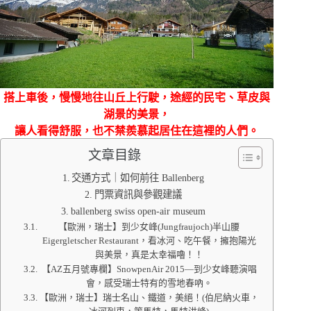
搭上車後，慢慢地往山丘上行駛，途經的民宅、草皮與
湖景的美景，
讓人看得舒服，也不禁羨慕起居住在這裡的人們。
文章目錄
交通方式｜如何前往 Ballenberg
門票資訊與參觀建議
ballenberg swiss open-air museum
【歐洲，瑞士】到少女峰(Jungfraujoch)半山腰
Eigergletscher Restaurant，看冰河、吃午餐，擁抱陽光
與美景，真是太幸福嚕！！
【AZ五月號專欄】SnowpenAir 2015—到少女峰聽演唱
會，感受瑞士特有的雪地春吶。
【歐洲，瑞士】瑞士名山、鐵道，美絕！(伯尼納火車，