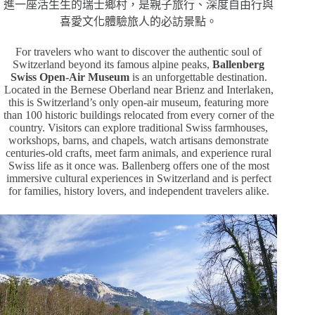
進一座活生生的瑞士鄉村，是親子旅行、深度自由行與
喜愛文化體驗旅人的必訪景點。
For travelers who want to discover the authentic soul of
Switzerland beyond its famous alpine peaks,
Ballenberg
Swiss Open-Air Museum
is an unforgettable destination.
Located in the Bernese Oberland near Brienz and Interlaken,
this is Switzerland’s only open-air museum, featuring more
than 100 historic buildings relocated from every corner of the
country. Visitors can explore traditional Swiss farmhouses,
workshops, barns, and chapels, watch artisans demonstrate
centuries-old crafts, meet farm animals, and experience rural
Swiss life as it once was. Ballenberg offers one of the most
immersive cultural experiences in Switzerland and is perfect
for families, history lovers, and independent travelers alike.