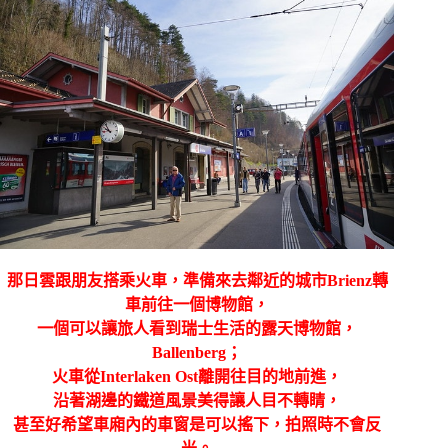
那日雲跟朋友搭乘火車，準備來去鄰近的城市Brienz轉
車前往一個博物館，
一個可以讓旅人看到瑞士生活的露天博物館，
Ballenberg；
火車從Interlaken Ost
離開往目的地前進，
沿著湖邊的鐵道風景美得讓人目不轉睛，
甚至好希望車廂內的車窗是可以搖下，拍照時不會反