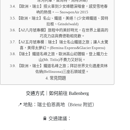
冰河列車，策馬特，馬特洪峰)
【歐洲，瑞士】搭火車到少女峰聽演唱會，感受雪地春
吶的熱情。— SnowpenAir 2015
【歐洲，瑞士】名山、鐵道，美絕！(少女峰鐵道、茵特
拉根、Grindelwald)
【AZ八月號專欄】旅程中的美好時光，在世界上最高的
巧克力店與費德勒相見歡。
【AZ五月號專欄：瑞士】瑞士名山鐵道之旅；讓人太驚
喜，美得太夢幻。(Bernina Express&Glacier Express)
【瑞士】鐵道名峰之旅，歐洲高山初體驗，登上鐵力士
山(Mt. Titlis)不費力又好玩。
【歐洲，瑞士】鐵道名峰之旅；拜訪世界文化遺產貝林
佐納(Bellinzona)三座石頭城堡。
常見問題
交通方式｜如何前往 Ballenberg
📍 地點：瑞士伯恩高地（Brienz 附近）
🚆 交通建議：