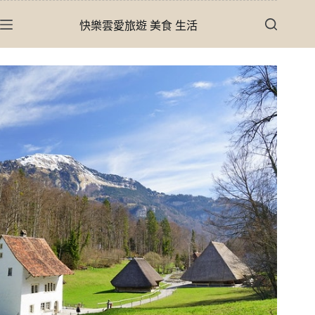
跳
快樂雲愛旅遊 美食 生活
至
主
要
內
容