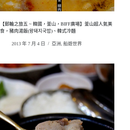
【郵輪之旅五 ~ 韓國，釜山，BIFF廣場】釜山超人氣美
食，豬肉湯飯(왕돼지국밥)、韓式冷麵
2013 年 7 月 4 日
亞洲
,
船遊世界