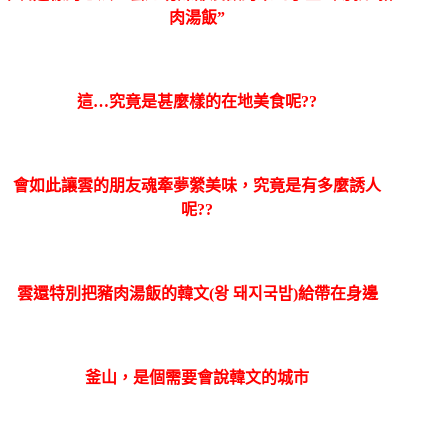
肉湯飯”
這…究竟是甚麼樣的在地美食呢??
會如此讓雲的朋友魂牽夢縈美味，究竟是有多麼誘人
呢??
雲還特別把豬肉湯飯的韓文(왕 돼지국밥)給帶在
身邊
釜山，是個需要會說韓文的城市