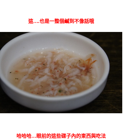
這….也是一整個鹹到不像話哦
哈哈哈…眼前的這些碟子內的東西與吃法