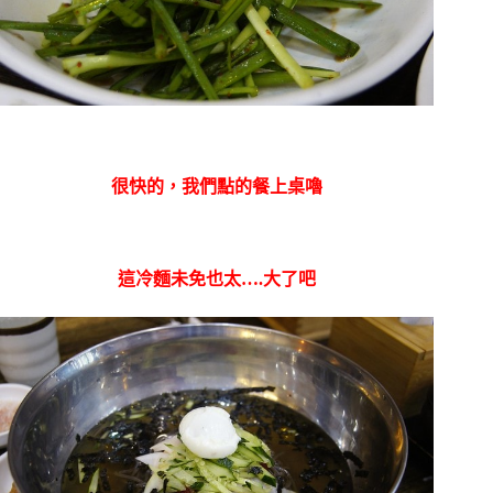
很快的，我們點的餐上桌嚕
這冷麵未免也太….大了吧