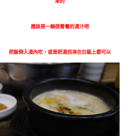
來的
應該是一鍋很營養的湯汁吧
把飯倒入湯內吃，或是把湯舀淋在白飯上都可以