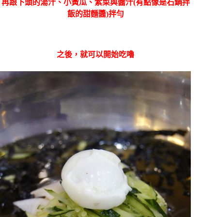
再跟下頭的湯汁、小黃瓜、紫菜與醬汁(有點像是石鍋拌
飯的甜麵醬)拌勻
之後，就可以開始吃嚕