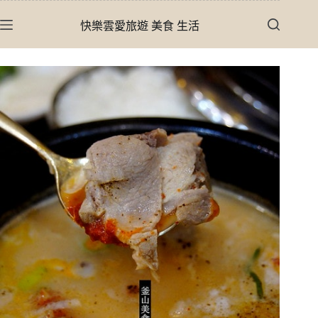
跳
快樂雲愛旅遊 美食 生活
至
主
要
內
容