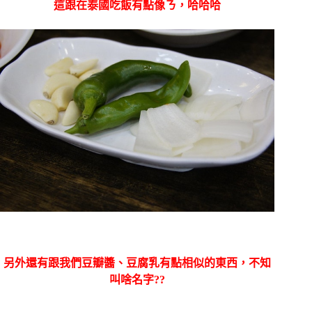
這跟在泰國吃飯有點像ㄋ，哈哈哈
另外還有跟我們豆瓣醬、豆腐乳有點相似的東西，不知
叫啥名字??