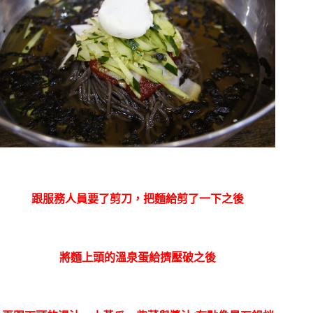
跟服務人員要了剪刀，把麵給剪了一下之後
將麵上頭的溫泉蛋給擠壓破之後