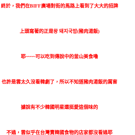
終於，我們在BIFF廣場對街的馬路上看到了大大的招牌
上頭寫著的正是왕 돼지국밥(豬肉湯飯)
耶~~~~可以吃到傳說中的釜山美食嚕
也許是雲太久沒看韓劇了，所以不知道豬肉湯飯的厲害
據說有不少韓國明星還挺愛這個味的
不過，雲似乎在台灣賣韓國食物的店家都沒看過耶