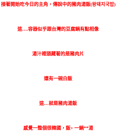
接著開始吃今日的主角，傳說中的豬肉湯飯(왕돼지국밥)
這….容器似乎跟台灣的豆腐鍋有點相像
湯汁裡頭藏著的是豬肉片
還有一碗白飯
這…就是豬肉湯飯
感覺一整個很韓國，飯+ 一鍋**湯