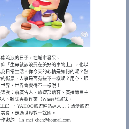
不能流浪的日子，在城市發呆。
信仰「生命就該浪費在美好的事物上」，也以
此為日常生活。你今天的心情是如何的呢？熟
悉的街景、人事是否有些不一樣呢？用心、眼
看世界，世界會變得不一樣哦！
快樂雲：前廣告人、旅遊部落客、廣播節目主
持人、雜誌專欄作家（Where旅遊味、
ELLE）、YAHOO旅遊駐站達人…；熱愛旅遊
與美食，走過世界數十餘國。
合作邀約：
lin_mei_chen@hotmail.com