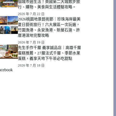
個城市過生活！英國第二大城散步旅
行、購物、美食與生活體驗攻略。
2026 年 7 月 22 日
2026桃園地景藝術節｜珍珠海岸最美
夏日藝術旅行！六大展區一次玩遍，
竹圍漁港、永安漁港、新屋石滬、許
厝港濕地完整攻略
2026 年 7 月 19 日
先生手作千層 義享誠品店｜高雄千層
蛋糕推薦，27層法式千層、季節水果
蛋糕，義享天地下午茶必吃甜點
2026 年 7 月 18 日
acebook