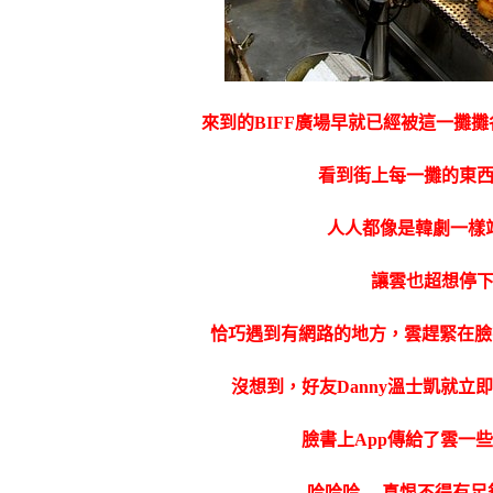
來到的
BIFF廣場早就已經被這一攤
看到街上每一攤的東
人人都像是韓劇一樣
讓雲也超想停
恰巧遇到有網路的地方，雲趕緊在臉
沒想到，好友Danny溫士凱就立
臉書上App傳給了雲一
哈哈哈….真恨不得有足