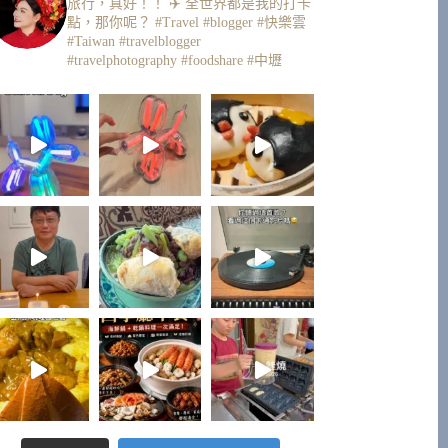
旅行，真好！！ ✈️
全世界都是我的打卡
點，那你呢？
#Travel #blogger #快樂雲
#Taiwan #travelblogger
#travelphotography #foodshare #中壢