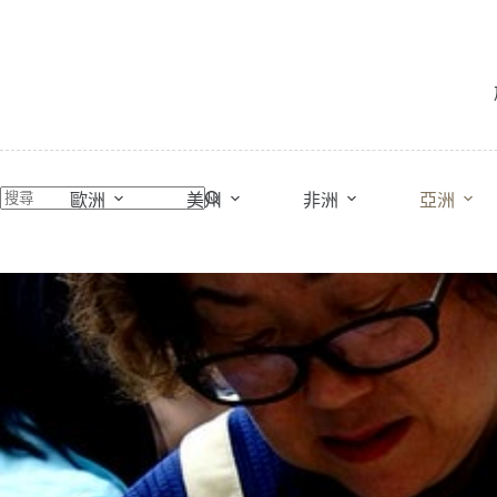
跳
至
主
要
內
容
歐洲
美州
非洲
亞洲