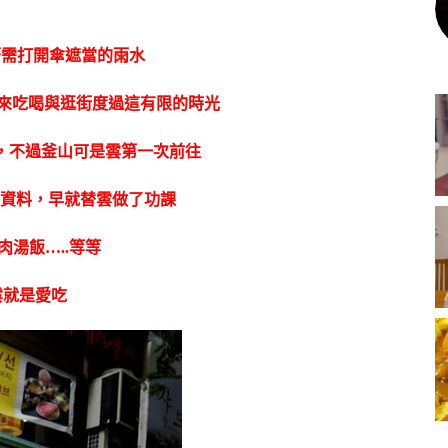
著需打開傘遮當的雨水
廣場來吃喝與逛街度過這有限的時光
，不過釜山可是雲第一次前往
觀光資料，早就替雲做了功課
湯飯…..等等
雲就是愛吃