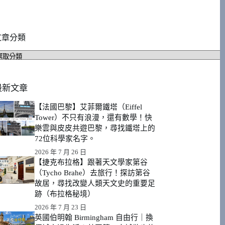
文章分類
文
章
分
類
最新文章
【法國巴黎】艾菲爾鐵塔（Eiffel
Tower）不只有浪漫，還有數學！快
樂雲與皮皮共遊巴黎，尋找鐵塔上的
72位科學家名字。
2026 年 7 月 26 日
【捷克布拉格】跟著天文學家第谷
（Tycho Brahe）去旅行！探訪第谷
故居，尋找改變人類天文史的重要足
跡（布拉格秘境）
2026 年 7 月 23 日
英國伯明翰 Birmingham 自由行｜換