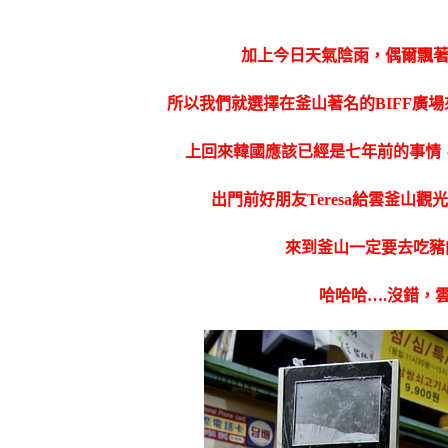
加上今日天氣陰雨，偶爾飄
所以我們就選擇在釜山著名的
BIFF
上回來韓國應該已經是七年前的事情
出門前好朋友Teresa給雲釜山
來到釜山一定要去吃豬肉
哈哈哈….沒錯，