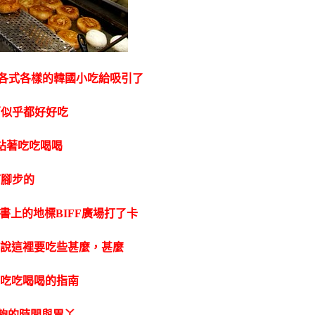
攤各式各樣的韓國小吃給吸引了
西似乎都好好吃
站著吃吃喝喝
下腳步的
書上的地標
BIFF廣場打了卡
即說這裡要吃些甚麼，甚麼
些吃吃喝喝的指南
夠的時間與胃丫