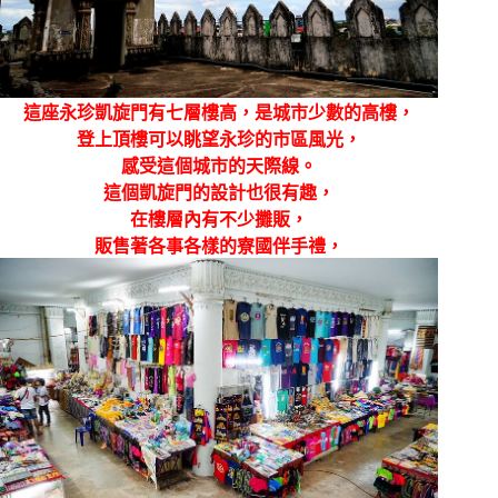
這座
永珍凱旋門有七層樓高，是城市少數的高樓，
登上頂樓可以眺望永珍的市區風光，
感受這個城市的天際線。
這個凱旋門的設計也很有趣，
在樓層內有不少攤販，
販售著各事各樣的寮國伴手禮，