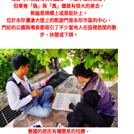
但畢竟
「偽」與
「真」還是有很大的差去，
無論是規模上或是設計上。
位於
永珍瀾滄大道上的凱旋門是永珍市區的中心，
門前的公園與噴泉都吸引了不少當地人在這裡悠閒的散
步，休憩或下棋。
寮國的居民有種簡易的恬靜，