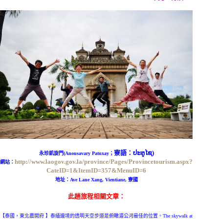
寮語：ປະຕູໄຊ
)
永珍凱旋門
(Anousavary Patuxay；
http://www.laogov.gov.la/province/Pages/Provincetourism.aspx?
網站：
CateID=1&ItemID=357&MenuID=6
地址：
Ave Lane Xang, Vientiane, 寮國
此趟旅程相關文章：
【泰國，東北農開府 】泰緬邊境的透明天空步道是俯瞰湄公河最佳的位置。The skywalk at