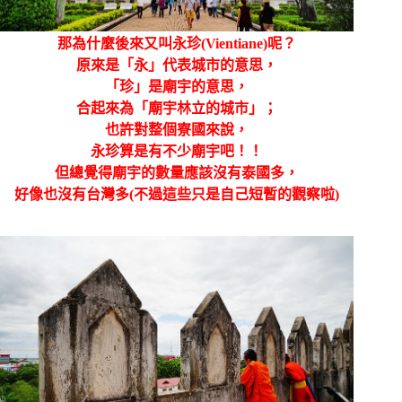
那為什麼後來又叫永
珍(Vientiane)呢？
原來是
「永」代表城市的意思，
「珍」是廟宇的意思，
合起來為「廟宇林立的城市」；
也許對整個寮國來說，
永珍算是有不少廟宇吧！！
但總覺得廟宇的數量應該沒有泰國多，
好像也沒有台灣多(不過這些只是自己短暫的觀察啦)