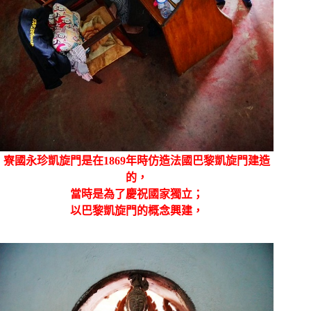
寮國永珍凱旋門是
在1869年時仿造法國巴黎凱旋門建造
的，
當時是為了慶祝國家獨立；
以巴黎凱旋門的概念興建，