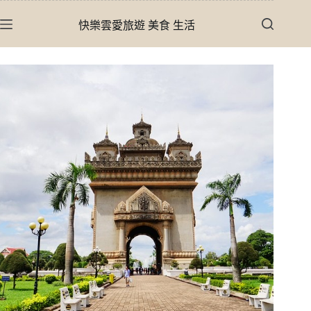
跳
快樂雲愛旅遊 美食 生活
至
主
要
內
容