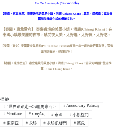
Pha Tak Suea temple (วัดผาตากเสื้อ)
【泰國，東北雷府】泰寮邊境的美麗小鎮，清康(Chiang Khan)​；晨起，結佛緣；感受泰
國和尚托缽化緣的傳統文化。
【泰國，東北雷府】 泰寮邊境的美麗小鎮，清康(Chiang Khan)​；在
泰國小鎮最美麗的夜市，感受夜太美，太好逛，太好買，太好吃。
【泰國，東北】泰國雷府鬼臉節(Phi Ta Khon Festival)東北一年一度的遊行嘉年華；猛鬼
出閘好繽紛，好熱情呀！
【泰國，東北雷府】 泰寮邊境的美麗小鎮，清康(Chiang Khan)​。湄公河畔設計旅店推
薦：Chic Chiang Khan。
標籤
#
Anousavary Patuxay
#
"世界趴趴走~亞洲(馬來西亞
#
Vientiane
#
ປະຕູໄຊ
#
寮國
#
小凱旋門
#
東南亞
#
永珍
#
永珍凱旋門
#
萬象