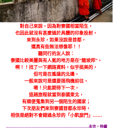
對自己來說，因為對寮國相當陌生，
也因此就沒有甚麼過於具體的印象投射，
來到永珍，如果沒說是首都，
還真有些無法想像耶！！
聽同行的友人說：
寮國比較美麗與有人氣的地方是在”龍坡邦”，
啊！！找了一下網路資料，似乎挺美的，
但可是在遙遠的北邊，
一般來說可是還要搭飛機前往，
嗯！只能期待下一次，
這趟旅程就當到泰國東北，
有順便蒐集到另一個陌生的國家；
下次朋友們來到寮國首都永珍時，
相信是絕對不會錯過永珍的「小凱旋門」……
………………………………………………………….未完，待續