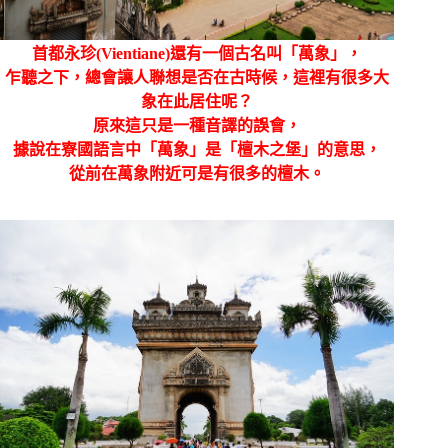
首都永珍(Vientiane)還有一個古名叫「
萬象
」，
乍聽之下，總會讓人聯想是否在古時候，這裡有很多大
象在此居住呢？
原來這只是一種音譯的誤會，
據說在寮國語言中
「萬象」是「檀木之堡」的意思，
從前在萬象附近可是有很多的檀木。