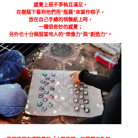
感覺上是不爭執且滿足，
在樹蔭下看到他們用”瓶蓋”來當作棋子，
放在自己手繪的棋盤紙上時，
一種很奇妙的感覺；
另外也十分佩服當地人的”想像力”與”創造力”。