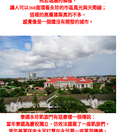
宛若城牆的模樣，
讓人可以360度環看永珍的市區風光與天際線；
這裡的高層建築真的不多，
感覺像是一個還沒有開發的城市。
寮國永珍凱旋門有這麼樣一個傳說：
當年寮國為慶祝獨立，仿效法國蓋了一座凱旋們，
當年美軍送來水泥打算在永珍蓋一座軍用機場，