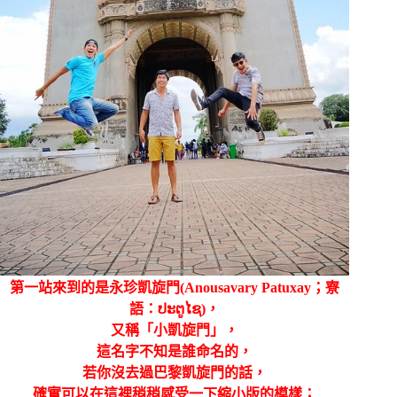
第一站來到的是永珍凱旋門
(Anousavary Patuxay；
寮
語：ປະຕູໄຊ
)
，
又稱「小凱旋門」
，
這名字不知是誰命名的，
若你沒去過巴黎凱旋門的話，
確實可以在這裡稍稍感受一下縮小版的模樣；