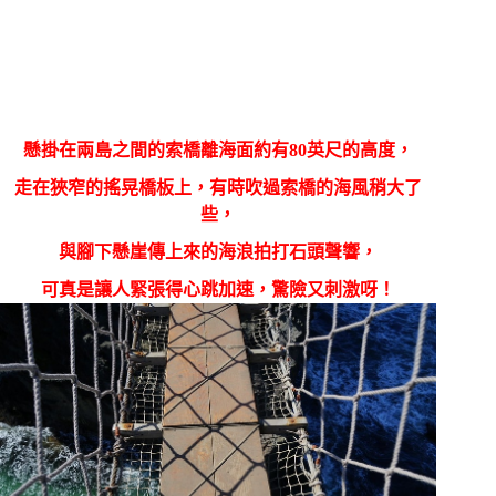
懸掛在兩島之間的索橋離海面約有
80
英尺的高度，
走在狹窄的搖晃橋板上，有時吹過索橋的海風稍大了
些，
與腳下懸崖傳上來的海浪拍打石頭聲響，
可真是讓人緊張得心跳加速，驚險又刺激呀！