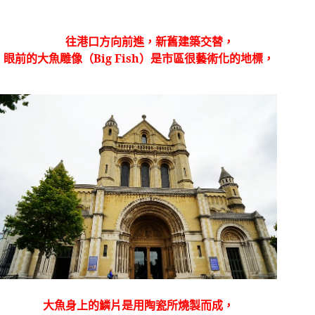
往港口方向前進，新舊建築交替，
眼前的
大魚雕像（
Big Fish
）是市區很藝術化的地標，
大魚身上的鱗片是用陶瓷所燒製而成，