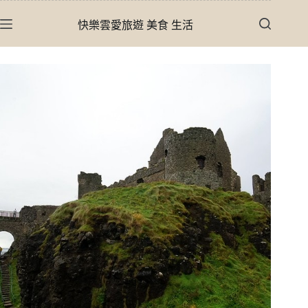
跳
快樂雲愛旅遊 美食 生活
至
主
要
內
容