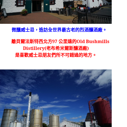
微醺
威士忌
，造訪
全世界最古老的烈酒釀酒廠。
離貝爾法斯特西北方
97
公里遠的
Old Bushmills
Distillery(
老布希米爾斯釀酒廠
)
是喜歡威士忌朋友們所不可錯過的地方。