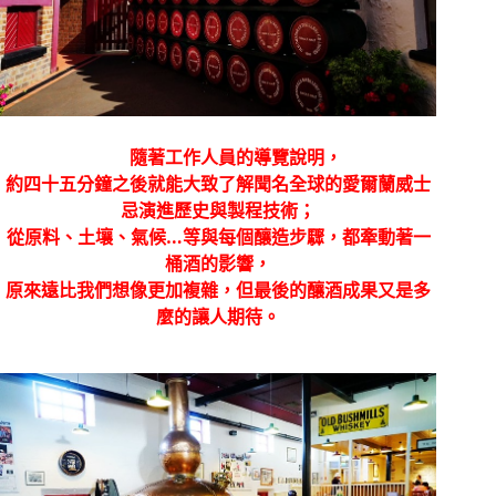
隨著工作人員的導覽說明，
約四十五分鐘之後就能大致了解聞名全球的愛爾蘭威士
忌演進歷史與製程技術；
從原料、土壤、氣候
…
等與每個釀造步驟，都牽動著一
桶酒的影響，
原來遠比我們想像更加複雜，但最後的釀酒成果又是多
麼的讓人期待。