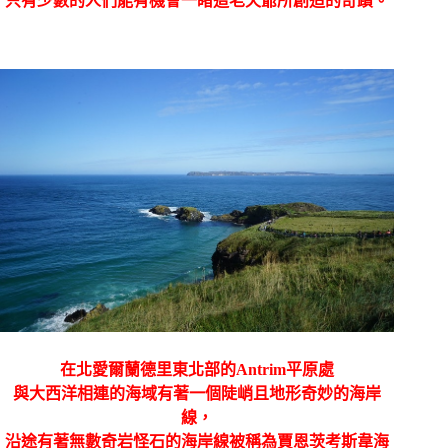
在北愛爾蘭德里東北部的
Antrim
平原處
與大西洋相連的海域有著一個陡峭且地形奇妙的海岸
線，
沿途有著無數奇岩怪石的海岸線被稱為賈恩茨考斯韋海