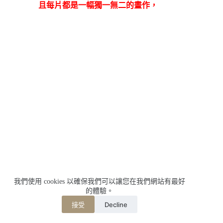
且每片都是一幅獨一無二的畫作，
靜靜地述說著城市發展與歷史故事；
我們使用 cookies 以確保我們可以讓您在我們網站有最好
還有一些逗趣的裝置藝術也都巧妙的安排在港口邊。
的體驗。
Decline
接受