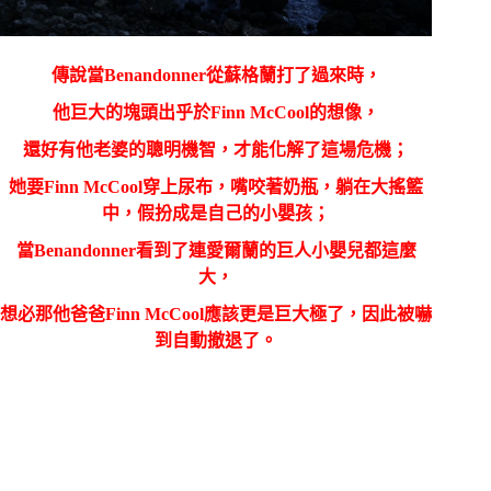
傳說當
Benandonner
從蘇格蘭打了過來時，
他巨大的塊頭出乎於
Finn McCool
的想像，
還好有他老婆的聰明機智，
才能化解了這場危機；
她要
Finn McCool
穿上尿布，嘴咬著奶瓶，躺在大搖籃
中，假扮成是自己的小嬰孩；
當
Benandonner
看到了連愛爾蘭的巨人小嬰兒都這麼
大，
想必那他爸爸
Finn McCool
應該更是巨大極了，因此被嚇
到自動撤退了。