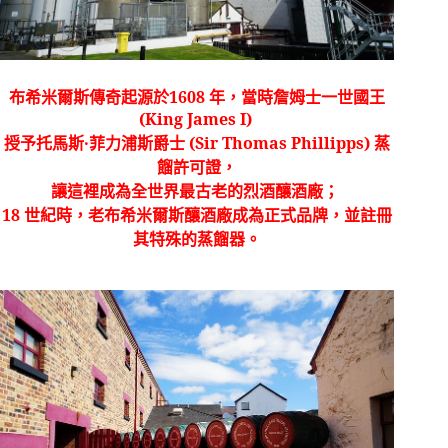
布希米爾斯傳奇起源於
1608
年，
當時詹姆士一世國王
(King James I)
授予托馬斯
‧
菲力浦斯爵士
(Sir Thomas Phillipps)
蒸
餾許可證，
讓這裡成為全世界最古老的烈酒釀酒廠；
18
世紀時，老布希米爾斯釀酒廠成為正式品牌，並註冊
其特殊的蒸餾器。