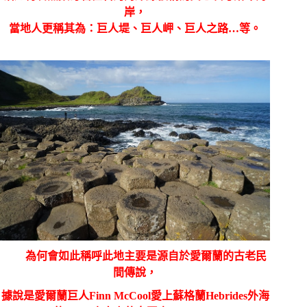
岸，
當地人更稱其為：巨人堤、巨人岬、巨人之路
…
等。
為何會如此稱呼此地主要是源自於愛爾蘭的古老民
間傳說，
據說是愛爾蘭巨人
Finn McCool
愛上蘇格蘭
Hebrides
外海