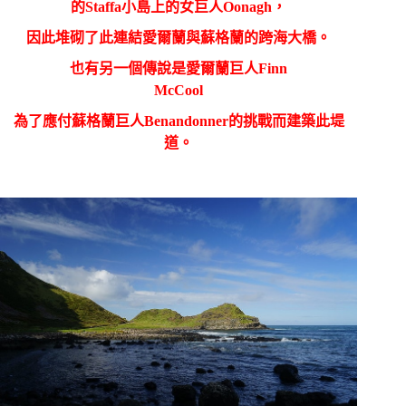
的
Staffa
小島上的女巨人
Oonagh
，
因此堆砌了此連結愛爾蘭與蘇格蘭的跨海大橋。
也有另一個傳說是愛爾蘭巨人
Finn
McCool
為了應付蘇格蘭巨人
Benandonner
的挑戰而建築此堤
道。