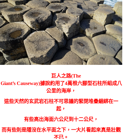
巨人之路
(The
Giant’s Causeway)
據說約用了
4
萬根六腳型石柱所組成八
公里的海岸，
這些天然的玄武岩石柱不可思議的緊閉堆疊綑綁在一
起，
有些高出海面六公尺到十二公尺，
而有些則是隱沒在水平面之下，一大片看起來真是壯觀
不已。