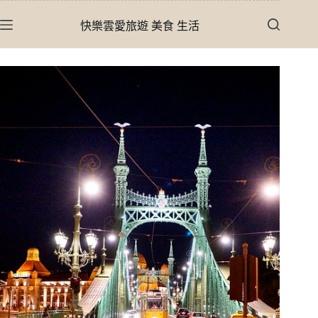
跳
快樂雲愛旅遊 美食 生活
至
主
要
內
容