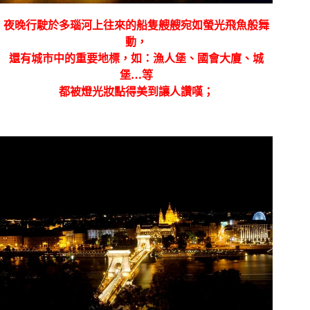
夜晚行駛於多瑙河上往來的船隻艘艘宛如螢光飛魚般舞
動，
還有城市中的重要地標，如：漁人堡、國會大廈、城
堡
…
等
都被燈光妝點得美到讓人讚嘆；