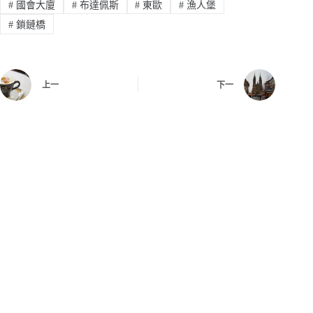
#
國會大廈
#
布達佩斯
#
東歐
#
漁人堡
#
鎖鏈橋
上一
下一