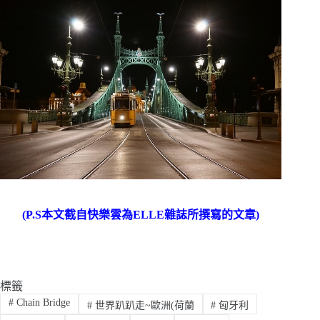
(P.S本文截自快樂雲為ELLE雜誌所撰寫的文章)
標籤
#
Chain Bridge
#
世界趴趴走~歐洲(荷蘭
#
匈牙利