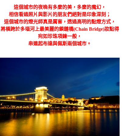
這個城市的夜晚有多麼的美，多麼的魔幻，
相信看過照片與影片的朋友們絕對是印象深刻；
這個城市的燈光師真是厲害，透過高明的點燈方式，
將橫跨於多瑙河上最美麗的鎖鏈橋
(Chain Bridge)
妝點得
宛如珍珠項鍊一般，
串連起布達與佩斯兩個城市。