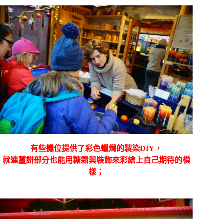
有些攤位提供了彩色蠟燭的製染DIY，
就連薑餅部分也能用糖霜與裝飾來彩繪上自己期待的模
樣；