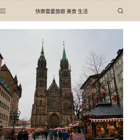
跳
快樂雲愛旅遊 美食 生活
至
主
要
內
容