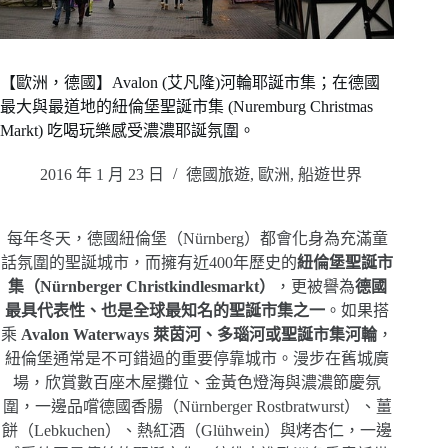
【歐洲，德國】Avalon (艾凡隆)河輪耶誕市集；在德國
最大與最道地的紐倫堡聖誕市集 (Nuremburg Christmas
Markt) 吃喝玩樂感受濃濃耶誕氛圍。
2016 年 1 月 23 日
德國旅遊
,
歐洲
,
船遊世界
每年冬天，德國紐倫堡（Nürnberg）都會化身為充滿童
話氛圍的聖誕城市，而擁有近400年歷史的
紐倫堡聖誕市
集（Nürnberger Christkindlesmarkt）
，更被譽為
德國
最具代表性、也是全球最知名的聖誕市集之一
。如果搭
乘
Avalon Waterways 萊茵河、多瑙河或聖誕市集河輪
，
紐倫堡通常是不可錯過的重要停靠城市。漫步在舊城廣
場，欣賞數百座木屋攤位、金黃色燈海與濃濃節慶氛
圍，一邊品嚐德國香腸（Nürnberger Rostbratwurst）、薑
餅（Lebkuchen）、熱紅酒（Glühwein）與烤杏仁，一邊