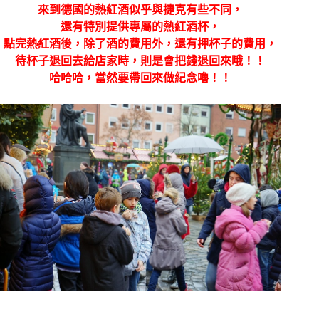
來到德國的熱紅酒似乎與
捷克有些不同，
還有特別提供
專屬的熱紅酒杯，
點完熱紅酒後，除了酒的費用外，還有押杯子的費用，
待杯子退回去給店家時，則是會把錢退回來哦！！
哈哈哈，當然要帶回來做紀念嚕！！