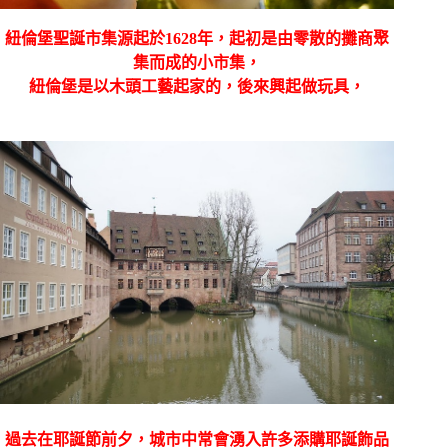
紐倫堡聖誕市集源起於1628年，起初是由零散的攤商聚
集而成的小市集，
紐倫堡是以木頭工藝起家的，後來興起做玩具，
過去在耶誕節前夕，城市中常會湧入許多添購耶誕飾品