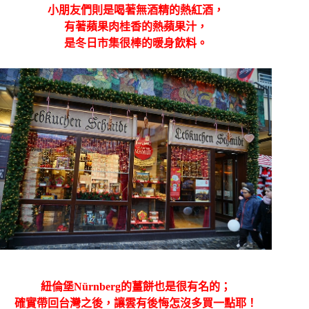
小朋友們則是喝著無酒精的熱紅酒，
有著蘋果肉桂香的熱蘋果汁，
是冬日市集很棒的暖身飲料。
紐倫堡Nürnberg的薑餅也是很有名的；
確實帶回台灣之後，讓雲有後悔怎沒多買一點耶！