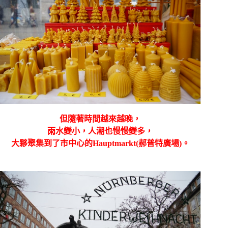
但隨著時間越來越晚，
雨水變小，人潮也慢慢變多，
大夥聚集到了市中心的
Hauptmarkt(
郝普特廣場)
。