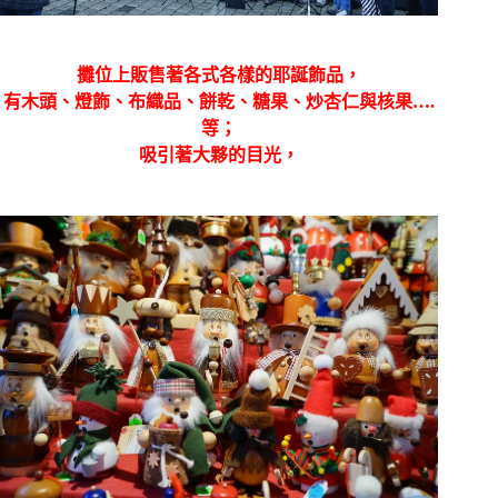
攤位上販售著各式各樣的耶誕飾品，
有木頭、燈飾、布織品、餅乾、糖果、炒杏仁與核果….
等；
吸引著大夥的目光，