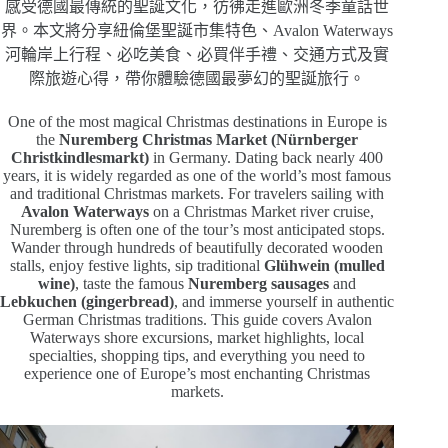
感受德國最傳統的聖誕文化，彷彿走進歐洲冬季童話世
界。本文將分享紐倫堡聖誕市集特色、Avalon Waterways
河輪岸上行程、必吃美食、必買伴手禮、交通方式及實
際旅遊心得，帶你體驗德國最夢幻的聖誕旅行。
One of the most magical Christmas destinations in Europe is
the
Nuremberg Christmas Market (Nürnberger
Christkindlesmarkt)
in Germany. Dating back nearly 400
years, it is widely regarded as one of the world’s most famous
and traditional Christmas markets. For travelers sailing with
Avalon Waterways
on a Christmas Market river cruise,
Nuremberg is often one of the tour’s most anticipated stops.
Wander through hundreds of beautifully decorated wooden
stalls, enjoy festive lights, sip traditional
Glühwein (mulled
wine)
, taste the famous
Nuremberg sausages
and
Lebkuchen (gingerbread)
, and immerse yourself in authentic
German Christmas traditions. This guide covers Avalon
Waterways shore excursions, market highlights, local
specialties, shopping tips, and everything you need to
experience one of Europe’s most enchanting Christmas
markets.