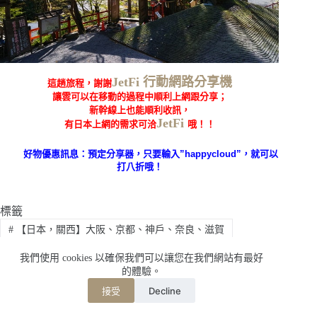
JetFi 行動網路分享機
這趟旅程，謝謝
讓雲可以在移動的過程中順利上網跟分享；
新幹線上也能順利收訊，
JetFi
有日本上網的需求可洽
哦！！
好物優惠訊息：預定分享器，只要輸入
”happycloud”
，就可以
打八折哦！
標籤
#
【日本，關西】大阪、京都、神戶、奈良、滋賀
#
Chee's Wedding
#
JetFi
#
Kyoto
#
京都
我們使用 cookies 以確保我們可以讓您在我們網站有最好
#
京都旅遊
#
日本
#
日本傳統婚禮
#
水占齋庭
的體驗。
#
白無垢
#
神前結婚式
#
繪馬發源地
#
貴船神社
Decline
接受
#
賞楓