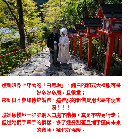
瞧新娘身上穿著的「白無垢」，純白的和式大禮服可是
好多好多層，且很重；
來到日本參加傳統婚禮，這禮服的租借費用也是不便宜
呀！！！
瞧她緩慢地一步步朝入口處下階梯，真是不容易行走；
但瞧她們手牽手的模樣，多了幾分甜蜜且攜手邁向未來
的意涵，卻也好溫暖。