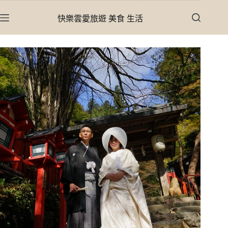
跳
快樂雲愛旅遊 美食 生活
至
主
要
內
容