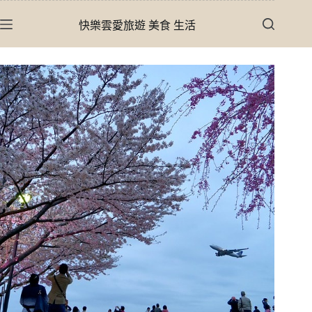
跳
快樂雲愛旅遊 美食 生活
至
主
要
內
容