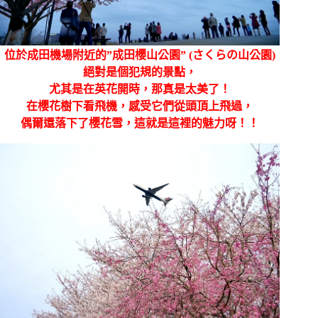
位於成田機場附近的”成田櫻山公園” (さくらの山公園)
絕對是個犯規的景點，
尤其是在英花開時，那真是太美了！
在櫻花樹下看飛機，感受它們從頭頂上飛過，
偶爾還落下了櫻花雪，這就是這裡的魅力呀！！