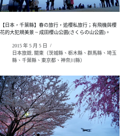
【日本，千葉縣】春の旅行，追櫻私旅行；有飛機與櫻
花的大犯規美景 ~ 成田櫻山公園(さくらの山公園)。
2015 年 5 月 5 日
日本旅遊
,
關東（茨城縣、栃木縣、群馬縣、埼玉
縣、千葉縣、東京都、神奈川縣）