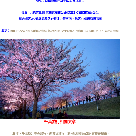
地址：
成田市駒井野字山之台1338-1
位置：
A跑道北側 東關東高速公路成田ＩＣ出口起約5公里
經過國道295號線沿縣道44號往小菅方向，縣道44號線沿線右側
網站：
http://www.city.narita.chiba.jp/english/welcome/s_guide_23_sakura_no_yama.html
千葉旅行相關文章
【日本，千葉縣】春の旅行，追櫻私旅行；到”佐倉城址公園”賞櫻野餐去。