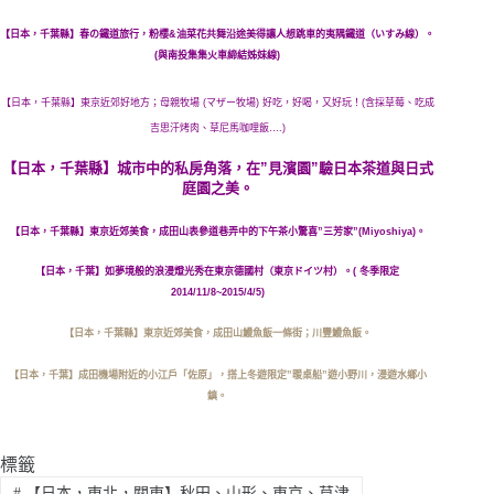
【日本，千葉縣】春の鐵道旅行，粉櫻&油菜花共舞沿途美得讓人想跳車的夷隅鐵道（いすみ線）。
(與南投集集火車締結姊妹線)
【日本，千葉縣】東京近郊好地方；母親牧場 (マザー牧場) 好吃，好喝，又好玩！(含採草莓、吃成
吉思汗烤肉、草尼馬咖哩飯….)
【日本，千葉縣】城市中的私房角落，在”見濱園”驗日本茶道與日式
庭園之美。
【日本，千葉縣】東京近郊美食，成田山表參道巷弄中的下午茶小驚喜”三芳家”(Miyoshiya)。
【日本，千葉】如夢境般的浪漫燈光秀在東京德國村（東京ドイツ村）。( 冬季限定
2014/11/8~2015/4/5)
【日本，千葉縣】東京近郊美食，成田山鰻魚飯一條街；川豐鰻魚飯。
【日本，千葉】成田機場附近的小江戶「佐原」，搭上冬遊限定”暖桌船”遊小野川，漫遊水鄉小
鎮。
標籤
#
【日本，東北，關東】秋田、山形、東京、草津