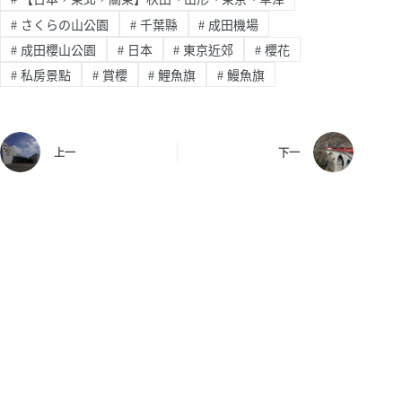
#
さくらの山公園
#
千葉縣
#
成田機場
#
成田櫻山公園
#
日本
#
東京近郊
#
櫻花
#
私房景點
#
賞櫻
#
鯉魚旗
#
鰻魚旗
上一
下一