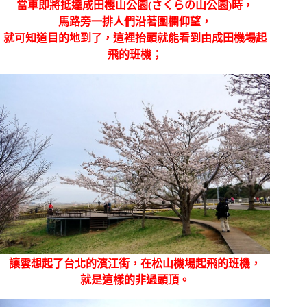
當車即將抵達成田櫻山公園(さくらの山公園)時，
馬路旁一排人們沿著圍欄仰望，
就可知道目的地到了，這裡抬頭就能看到由成田機場起
飛的班機；
讓雲想起了台北的濱江街，在松山機場起飛的班機，
就是這樣的非過頭頂。