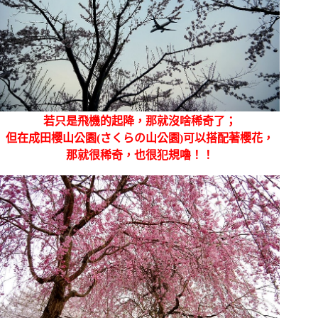
若只是飛機的起降，那就沒啥稀奇了；
但在成田櫻山公園(さくらの山公園)可以搭配著櫻花，
那就很稀奇，也很犯規嚕！！