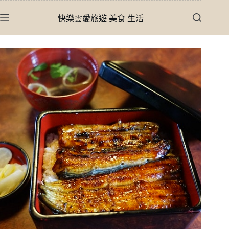
跳
快樂雲愛旅遊 美食 生活
至
主
要
內
容