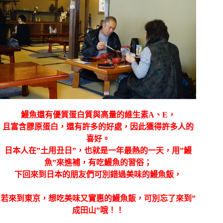
鰻魚還有優質蛋白質與高量的維生素A、E，
且富含膠原蛋白，還有許多的好處，
因此獲得許多人的
喜好。
日本人在”土用丑日”，也就是一年最熱的一天，用”鰻
魚”來進補，
有吃鰻魚的習俗；
下回來到日本的朋友們可別錯過美味的鰻魚飯，
若來到東京，想吃美味又實惠的鰻魚飯，可別忘了來到”
成田山”哦！！