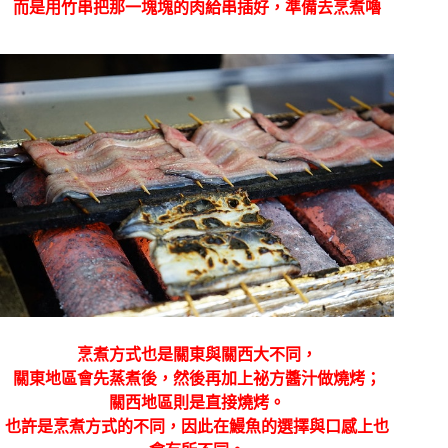
而是用竹串把那一塊塊的肉給串插好，準備去烹煮嚕
烹煮方式也是關東與關西大不同，
關東地區會先蒸煮後，然後再加上祕方醬汁做燒烤；
關西地區則是直接燒烤。
也許是烹煮方式的不同，因此在鰻魚的選擇與口感上也