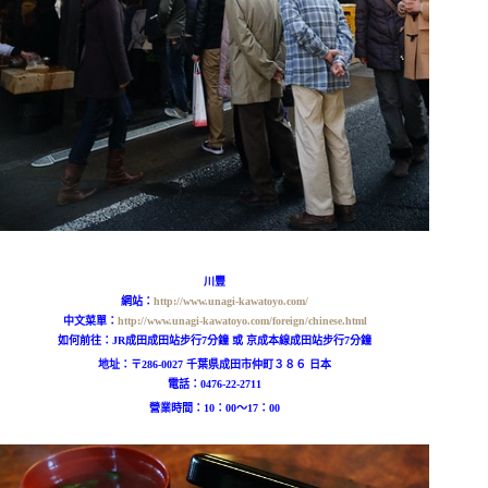
川豐
網站：
http://www.unagi-kawatoyo.com/
中文菜單：
http://www.unagi-kawatoyo.com/foreign/chinese.html
如何前往：
JR成田成田站步行7分鐘 或
京成本線成田站步行7分鐘
地址：〒286-0027 千葉県成田市仲町３８６ 日本
電話：
0476-22-2711
營業時間：
10：00〜17：00