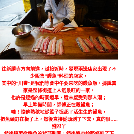
往新勝寺方向前進，越接近時，發現兩邊店家出現了不
少販售”鰻魚”料理的店家，
其中的”川豐”是我們等會中午要來吃的鰻魚飯，據說真
家是整條街道上人氣最旺的一家，
也許是經過的時間還早，還未感受到那人潮；
早上準備時間，師傅正在殺鰻魚；
哇！瞧他熟稔地從籃子捉起了活生生的鰻魚，
把魚頭釘在板子上，然後直接從頭剁了下去，真的很…..
殘忍丫
然後接著從鰻魚的背部劃開，然後將肉給整條削了下