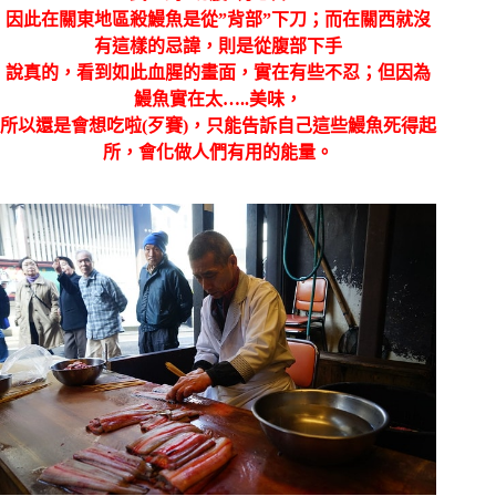
因此在關東地區殺鰻魚是從”背部”下刀；而在關西就沒
有這樣的忌諱，則是從腹部下手
說真的，看到如此血腥的畫面，實在有些不忍；但因為
鰻魚實在太…..美味，
所以還是會想吃啦(歹賽)，只能告訴自己這些鰻魚死得起
所，會化做人們有用的能量。