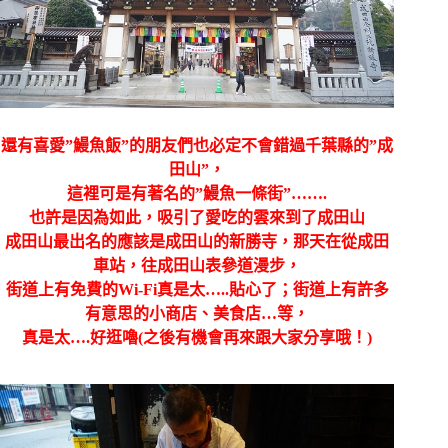
還有喜愛”鰻魚飯”的朋友們也必定不會錯過千葉縣的”成
田山”，
這裡可是有著名的”鰻魚一條街”…….
也許是因為如此，吸引了愛吃的雲來到了成田山
成田山最出名的應該是成田山的新勝寺，那天在從成田
車站，往成田山表參道漫步，
街道上有免費的Wi-Fi真是太…..貼心了；街道上有許多
有意思的小商店、美食店…等，
真是太….好逛嚕(之後有機會再來跟大家分享哦！)