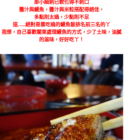
那小細刺已軟化得不刺口
醬汁與鰻魚，醬汁與米粒搭配得絕佳，
多點則太過，少點則不足
這…..絕對是雲吃過的鰻魚飯排名前三名的丫
我想，自己喜歡關東處理鰻魚的方式，少了土味，油膩
的滋味，好好吃丫！