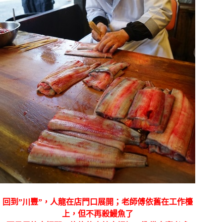
回到”川豐”，人龍在店門口展開；老師傅依舊在工作檯
上，但不再殺鰻魚了