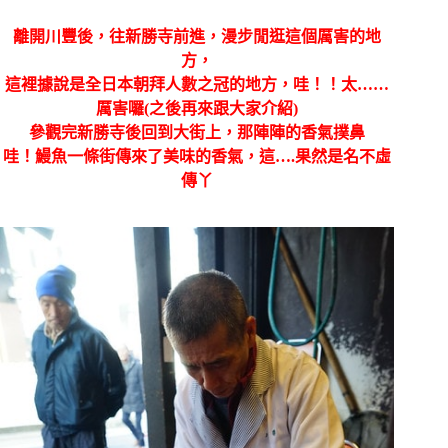
離開川豐後，往新勝寺前進，漫步閒逛這個厲害的地
方，
這裡據說是全日本朝拜人數之冠的地方，哇！！太……
厲害囉(之後再來跟大家介紹)
參觀完新勝寺後回到大街上，那陣陣的香氣撲鼻
哇！鰻魚一條街傳來了美味的香氣，這….果然是名不虛
傳丫