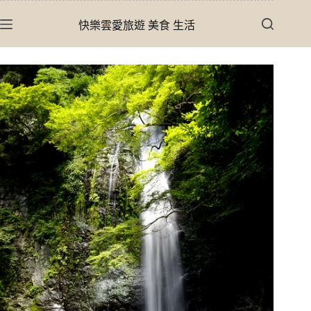
跳
快樂雲愛旅遊 美食 生活
至
主
要
內
容