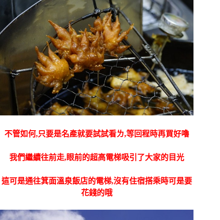
不管如何,只要是名產就要試試看ㄌ,等回程時再買好嚕
我們繼續往前走,眼前的超高電梯吸引了大家的目光
這可是通往箕面溫泉飯店的電梯,沒有住宿搭乘時可是要
花錢的哦