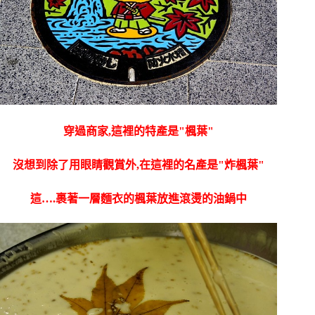
穿過商家,這裡的特產是"楓葉"
沒想到除了用眼睛觀賞外,在這裡的名產是"炸楓葉"
這….裹著一層麵衣的楓葉放進滾燙的油鍋中