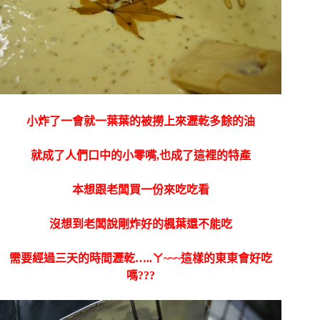
小炸了一會就一葉葉的被撈上來瀝乾多餘的油
就成了人們口中的小零嘴,也成了這裡的特產
本想跟老闆買一份來吃吃看
沒想到老闆說剛炸好的楓葉還不能吃
需要經過三天的時間瀝乾…..ㄚ~~~這樣的東東會好吃
嗎???