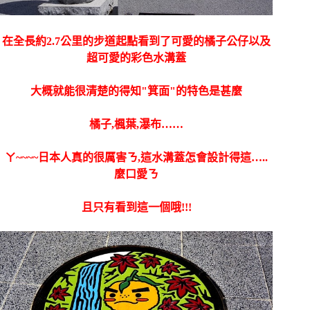
在全長約2.7公里的步道起點看到了可愛的橘子公仔以及
超可愛的彩色水溝蓋
大概就能很清楚的得知"箕面"的特色是甚麼
橘子,楓葉,瀑布……
ㄚ~~~~日本人真的很厲害ㄋ,這水溝蓋怎會設計得這…..
麼口愛ㄋ
且只有看到這一個哦!!!