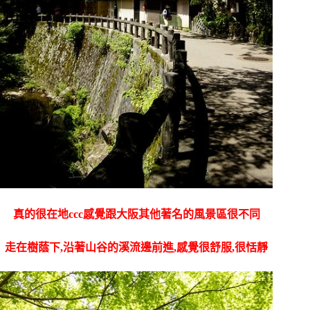
真的很在地ccc感覺跟大阪其他著名的風景區很不同
走在樹蔭下,沿著山谷的溪流邊前進,感覺很舒服,很恬靜