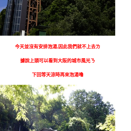
今天並沒有安排泡湯,因此我們就不上去ㄌ
據說上頭可以看到大阪的城市風光ㄋ
下回等天涼時再來泡湯嚕