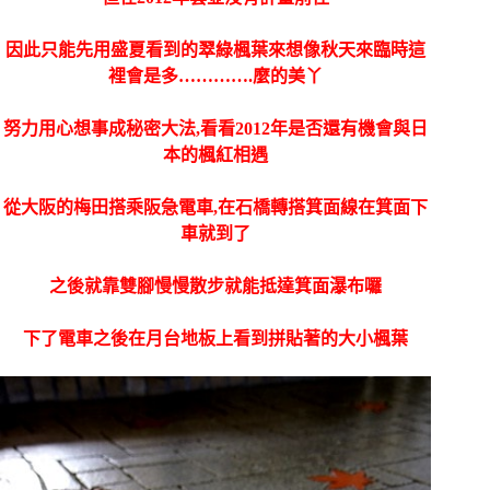
因此只能先用盛夏看到的翠綠楓葉來想像秋天來臨時這
裡會是多………….麼的美丫
努力用心想事成秘密大法,看看2012年是否還有機會與日
本的楓紅相遇
從大阪的梅田搭乘阪急電車,在石橋轉搭箕面線在箕面下
車就到了
之後就靠雙腳慢慢散步就能抵達箕面瀑布囉
下了電車之後在月台地板上看到拼貼著的大小楓葉