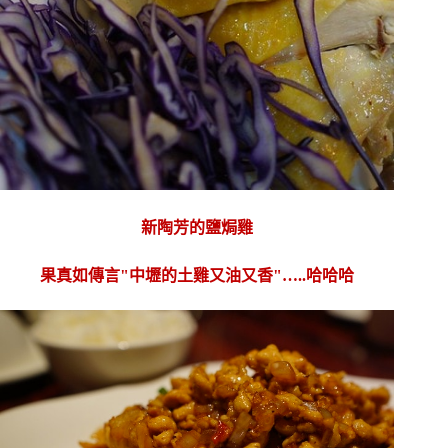
新陶芳的鹽焗雞
果真如傳言"中壢的土雞又油又香"…..哈哈哈