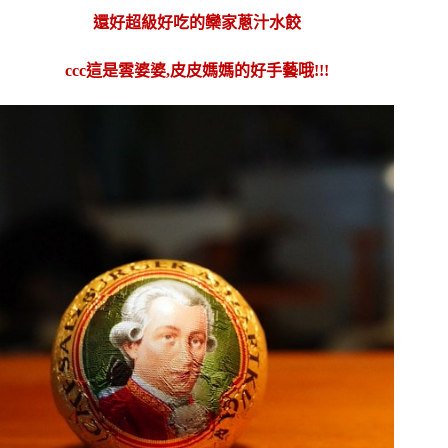
還好超級好吃的欒家蔥汁水餃
ccc這是雲婆婆,皮皮媽媽的好手藝哦!!!