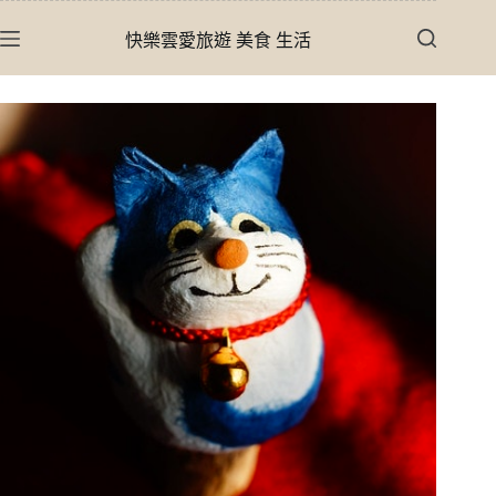
跳
快樂雲愛旅遊 美食 生活
至
主
要
內
容