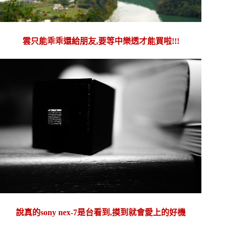
雲只能乖乖還給朋友,要等中樂透才能買啦!!!
說真的sony nex-7是台看到,摸到就會愛上的好機