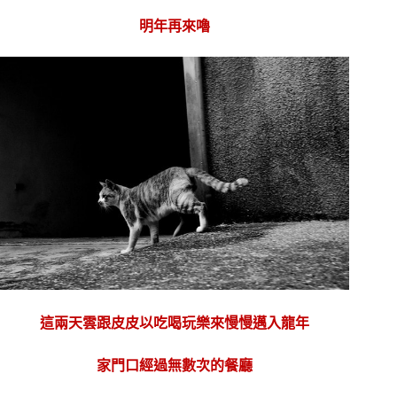
明年再來嚕
這兩天雲跟皮皮以吃喝玩樂來慢慢邁入龍年
家門口經過無數次的餐廳