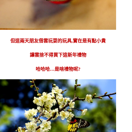
但這兩天朋友借雲玩耍的玩具,實在是有點小貴
讓雲捨不得買下這新年禮物
哈哈哈…是啥禮物呢?