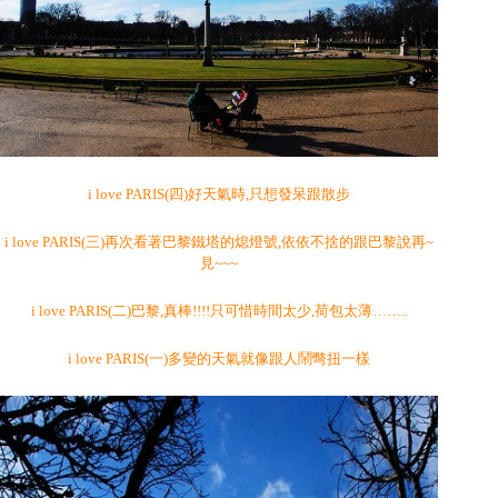
i love PARIS(四)好天氣時,只想發呆跟散步
i love PARIS(三)再次看著巴黎鐵塔的熄燈號,依依不捨的跟巴黎說再~
見~~~
i love PARIS(二)巴黎,真棒!!!!只可惜時間太少,荷包太薄……..
i love PARIS(一)多變的天氣就像跟人鬧彆扭一樣