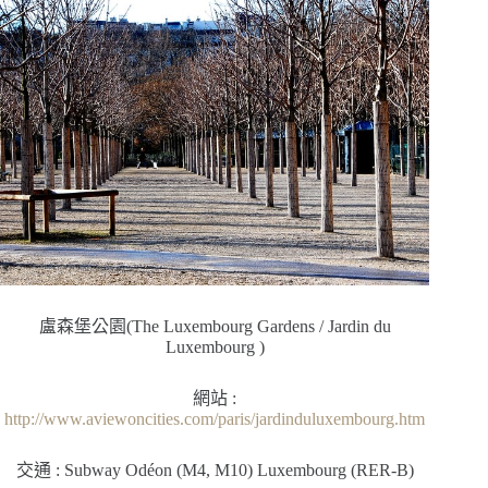
盧森堡公園(The Luxembourg Gardens / Jardin du
Luxembourg )
網站 :
http://www.aviewoncities.com/paris/jardinduluxembourg.htm
交通 : Subway Odéon (M4, M10) Luxembourg (RER-B)