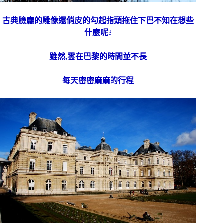
古典臉龐的雕像還俏皮的勾起指頭拖住下巴不知在想些
什麼呢?
雖然,雲在巴黎的時間並不長
每天密密麻麻的行程