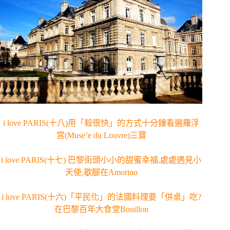
i love PARIS(十八)用「殺很快」的方式十分鐘看遍羅浮
宮(Muse’e du Louvre)三寶
i love PARIS(十七) 巴黎街頭小小的甜蜜幸福,處處遇見小
天使,歇腳在Amorino
i love PARIS(十六)「平民化」的法國料理要「併桌」吃?
在巴黎百年大食堂Bouillon