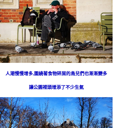
人潮慢慢增多,圍繞著食物碎屑的鳥兒們也漸漸變多
讓公園裡頭增添了不少生氣