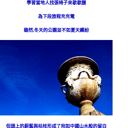
學習當地人找張椅子來歇歇腿
為下段旅程充充電
雖然,冬天的公園並不如夏天繽紛
但頭上的蔚藍與枯枝形成了宛如中國山水般的留白