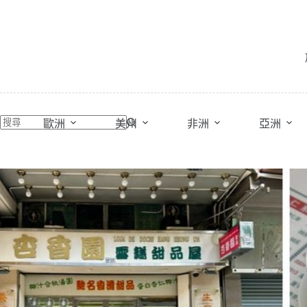
跳
至
主
要
內
容
歐洲
美州
非洲
亞洲