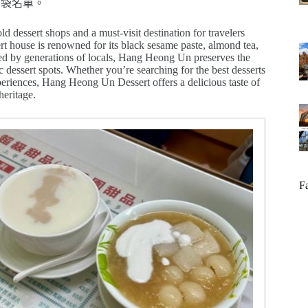
口袋名單。
dessert shops and a must-visit destination for travelers
rt house is renowned for its black sesame paste, almond tea,
ed by generations of locals, Hang Heong Un preserves the
c dessert spots. Whether you’re searching for the best desserts
periences, Hang Heong Un Dessert offers a delicious taste of
heritage.
F