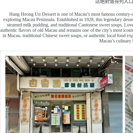
店絕對值得列入
Hang Heong Un Dessert is one of Macau’s most famous century-old 
exploring Macau Peninsula. Established in 1928, this legendary desse
steamed milk pudding, and traditional Cantonese sweet soups. Lov
authentic flavors of old Macau and remains one of the city’s most iconi
in Macau, traditional Chinese sweet soups, or authentic local food ex
Macau’s culinary 