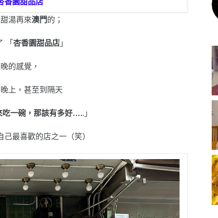
杏香園甜品店
的甜湯再來
澳門
的；
 「
杏香園甜品店
」
恨晚的感覺，
的晚上，甚至到隔天
吃一碗，那該有多好….
.」
自己最喜歡的店之一（笑）