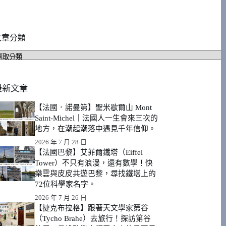
文章分類
文
章
分
類
最新文章
【法國．諾曼第】聖米歇爾山 Mont
Saint-Michel｜法國人一生會來三次的
地方，在潮起潮落中遇見千年信仰。
2026 年 7 月 28 日
【法國巴黎】艾菲爾鐵塔（Eiffel
Tower）不只有浪漫，還有數學！快
樂雲與皮皮共遊巴黎，尋找鐵塔上的
72位科學家名字。
2026 年 7 月 26 日
【捷克布拉格】跟著天文學家第谷
（Tycho Brahe）去旅行！探訪第谷