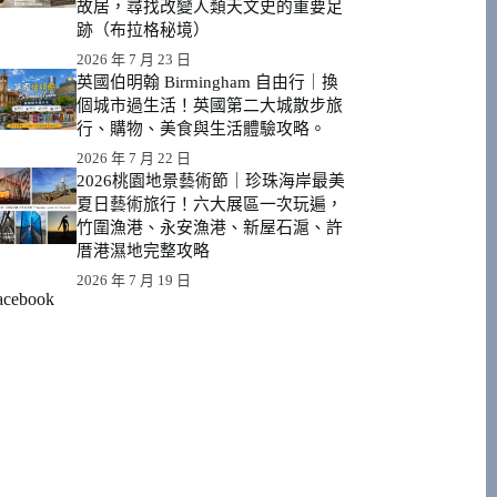
故居，尋找改變人類天文史的重要足
跡（布拉格秘境）
2026 年 7 月 23 日
英國伯明翰 Birmingham 自由行｜換
個城市過生活！英國第二大城散步旅
行、購物、美食與生活體驗攻略。
2026 年 7 月 22 日
2026桃園地景藝術節｜珍珠海岸最美
夏日藝術旅行！六大展區一次玩遍，
竹圍漁港、永安漁港、新屋石滬、許
厝港濕地完整攻略
2026 年 7 月 19 日
acebook