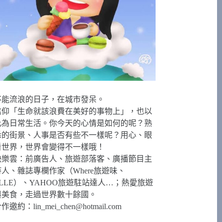
不能流浪的日子，在城市發呆。
信仰「生命就該浪費在美好的事物上」，也以
此為日常生活。你今天的心情是如何的呢？熟
悉的街景、人事是否有些不一樣呢？用心、眼
看世界，世界會變得不一樣哦！
快樂雲：前廣告人、旅遊部落客、廣播節目主
持人、雜誌專欄作家（Where旅遊味、
ELLE）、YAHOO旅遊駐站達人…；熱愛旅遊
與美食，走過世界數十餘國。
合作邀約：
lin_mei_chen@hotmail.com