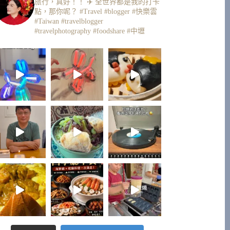
旅行，真好！！ ✈️
全世界都是我的打卡
點，那你呢？
#Travel #blogger #快樂雲
#Taiwan #travelblogger
#travelphotography #foodshare #中壢