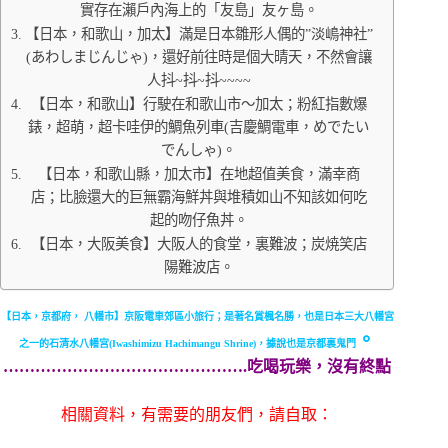
實存在瀨戶內海上的「友島」友ヶ島。
【日本，和歌山，加太】滿是日本雛形人偶的”淡嶋神社”
(あわしまじんじゃ)，還好前往時是個大晴天，不然會讓
人抖~抖~抖~~~~
【日本，和歌山】行駛在和歌山市～加太；粉紅指數爆
錶，超萌，超卡哇伊的鯛魚列車(吉慶鯛電車，めでたい
でんしゃ)。
【日本，和歌山縣，加太市】在地超值美食，滿幸商
店；比臉還大的巨無霸海鮮丼與堆積如山不知該如何吃
起的吻仔魚丼。
【日本，大阪美食】大阪人的食堂，裏難波；炭焼笑店
陽難波店。
【日本，京都府， 八幡市】京阪電車郊區小旅行；是著名賞楓名勝，也是日本三大八幡宮
。
之一的石清水八幡宮(Iwashimizu Hachimangu Shrine)，據說也是京都裏鬼門
……………………………………….吃喝玩樂，沒有終點
相關資料，有需要的朋友們，請自取：