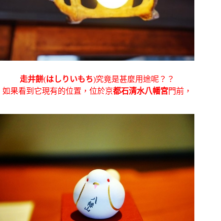
走井餅
(
はしりいもち
)究竟是甚麼用途呢？？
如果看到它現有的位置，位於京
都石清水八幡宮
門前，