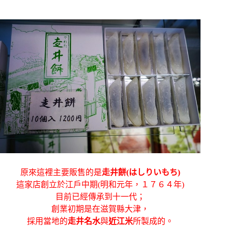
原來這裡主要販售的是
走井餅(はしりいもち)
這家店創立於江戶中期(明和元年，１７６４年)
目前已經傳承到十一代；
創業初期是在滋賀縣大津，
採用當地的
走井名水
與
近江米
所製成的。