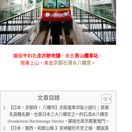
離開
やわた走井餅老舗
，來去
男山纜車站
，
搭車上山，來去
京都石清水八幡宮
。
文章目錄
【日本，京都府， 八幡市】京阪電車郊區小旅行；是著
名賞楓名勝，也是日本三大八幡宮之一的石清水八幡宮
(Iwashimizu Hachimangu Shrine)，據說也是京都裏鬼門。
【日本，關西，和歌山縣 】宮崎駿的天空之城，聽說真