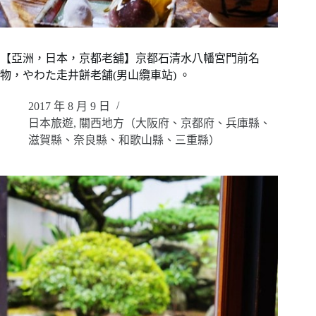
【亞洲，日本，京都老舖】京都石清水八幡宮門前名
物，やわた走井餅老舗(男山纜車站) 。
2017 年 8 月 9 日
日本旅遊
,
關西地方（大阪府、京都府、兵庫縣、
滋賀縣、奈良縣、和歌山縣、三重縣）