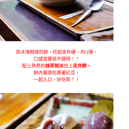
與冰塊相接的餅，吃起來外硬，內Q彈，
口感其實挺不錯呀！！
配上熟悉的
抹茶刨冰
加上
走井餅
，
餅內裏頭包裹著紅豆，
一起入口，好吃耶！！