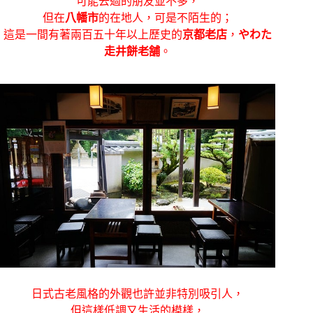
可能去過的朋友並不多，
但在
八幡市
的在地人，可是不陌生的；
這是一間有著兩百五十年以上歷史的
京都老店
，
やわた
走井餅老舗
。
日式古老風格的外觀也許並非特別吸引人，
但這樣低調又生活的模樣，