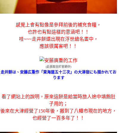
感覺上會有點像是參拜前後的補充食糧，
也許也有點這樣的意涵吧！！
哇~~~走井餅
還出現在浮世繪名畫中，
應該很厲害吧！！
(此張取自於官網中)
走井餅は、安藤広重作「東海道五十三次」の大津宿にも描かれてお
ります
看了網站上的說明，原來這餅是給當時旅人途中填飽肚
子用的；
後來在大津經營了150年後，搬到了八幡市現在的地方，
也經營了一百多年了！！