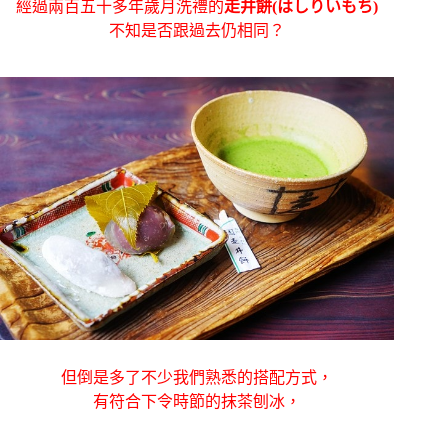
經過兩百五十多年歲月洗禮的
走井餅(はしりいもち)
不知是否跟過去仍相同？
但倒是多了不少我們熟悉的搭配方式，
有符合下令時節的抹茶刨冰，