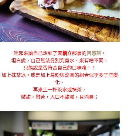
吃起來讓自己想到了
天橋立
那裏的
智慧餅
，
坦白說，自己無法分別究竟水、米有啥不同，
只能說是否符合自己的口味嚕！！
加上抹茶冰，或是加上葛粉與涼圓的組合似乎多了些變
化，
再來上一杯茶水或抹茶，
微甜，微苦，入口不甜膩，且消暑；