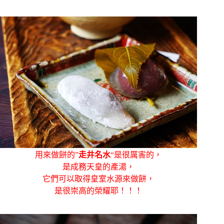
用來做餅的”
走井名水
“是很厲害的，
是成務天皇的產湯，
它們可以取得皇室水源來做餅，
是很崇高的榮耀耶！！！