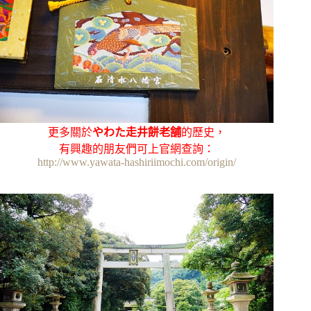
更多關於
やわた走井餅老舗
的歷史，
有興趣的朋友們可上官網查詢：
http://www.yawata-hashiriimochi.com/origin/