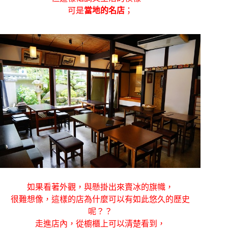
可是
當地的名店
；
如果看著外觀，與懸掛出來賣冰的旗幟，
很難想像，這樣的店為什麼可以有如此悠久的歷史
呢？？
走進店內，從櫥櫃上可以清楚看到，