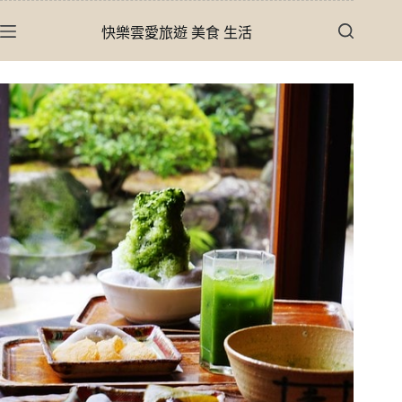
跳
快樂雲愛旅遊 美食 生活
至
主
要
內
容