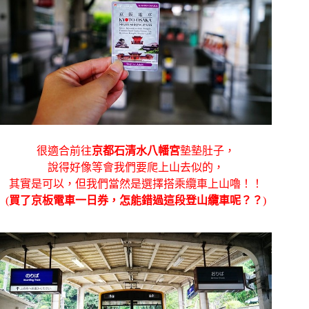
很適合前往
京都石清水八幡宮
墊墊肚子，
說得好像等會我們要爬上山去似的，
其實是可以，但我們當然是選擇搭乘纜車上山嚕！！
(
買了京板電車一日券，怎能錯過這段登山纜車呢？？
)