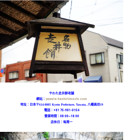
やわた走井餅老舗
網站：
yawata-hashiriimochi.com
地址：日本〒614-8005 Kyoto Prefecture, Yawata, 八幡高坊19
電話：
+81 75-981-0154
營業時間：08:00~18:00
店休日：每周一