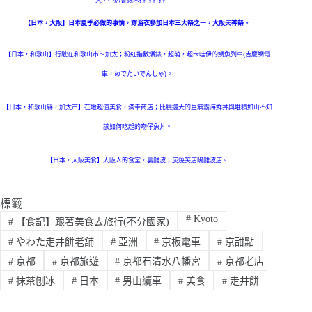
天，不然會讓人抖~抖~抖~~~~
【日本，大阪】日本夏季必做的事情，穿浴衣參加日本三大祭之一，大阪天神祭。
【日本，和歌山】行駛在和歌山市～加太；粉紅指數爆錶，超萌，超卡哇伊的鯛魚列車(吉慶鯛電
車，めでたいでんしゃ)。
【日本，和歌山縣，加太市】在地超值美食，滿幸商店；比臉還大的巨無霸海鮮丼與堆積如山不知
該如何吃起的吻仔魚丼。
【日本，大阪美食】大阪人的食堂，裏難波；炭焼笑店陽難波店。
標籤
#
Kyoto
#
【食記】跟著美食去旅行(不分國家)
#
やわた走井餅老舗
#
亞洲
#
京板電車
#
京甜點
#
京都
#
京都旅遊
#
京都石清水八幡宮
#
京都老店
#
抹茶刨冰
#
日本
#
男山纜車
#
美食
#
走井餅