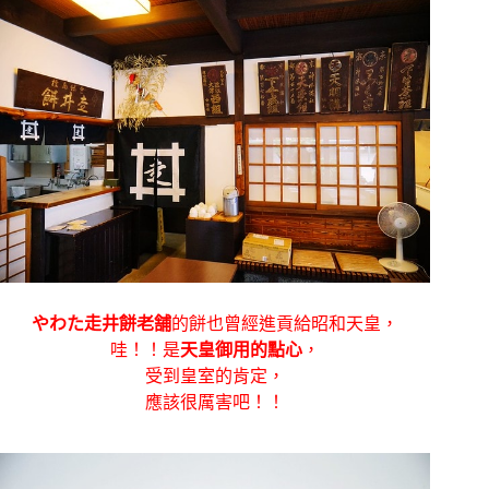
やわた走井餅老舗
的餅也曾經進貢給昭和天皇，
哇！！是
天皇御用的點心
，
受到皇室的肯定，
應該很厲害吧！！