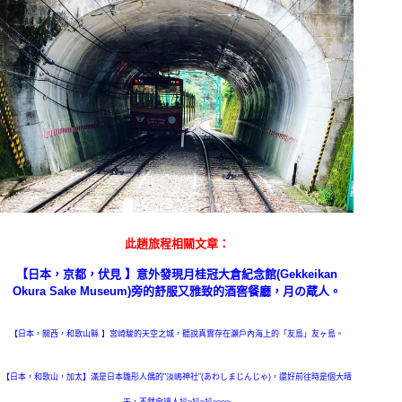
此趟旅程相關文章：
【日本，京都，伏見 】意外發現月桂冠大倉紀念館(Gekkeikan
Okura Sake Museum)旁的舒服又雅致的酒窖餐廳，月の蔵人。
【日本，關西，和歌山縣 】宮崎駿的天空之城，聽說真實存在瀨戶內海上的「友島」友ヶ島。
【日本，和歌山，加太】滿是日本雛形人偶的”淡嶋神社”(あわしまじんじゃ)，還好前往時是個大晴