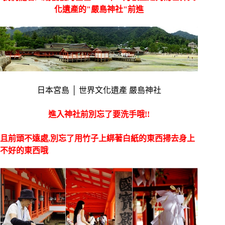
化遺產的"嚴島神社"前進
日本宮島 │ 世界文化遺產 嚴島神社
進入神社前別忘了要洗手哦!!
且前頭不遠處,別忘了用竹子上綁著白紙的東西掃去身上
不好的東西哦