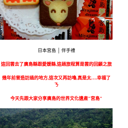
日本宮島 │ 伴手禮
這回雲去了廣島縣跟愛媛縣,這趟旅程算是雲的回顧之旅
幾年前曾造訪過的地方,這次又再訪嚕,真是太….幸福了
ㄋ
今天先跟大家分享廣島的世界文化遺產"宮島"