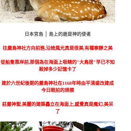
日本宮島 │ 島上的鹿是神的使者
往嚴島神社方向前進,沿途風光真是很美,有種寧靜之美
從船隻靠岸前,那個為在海面上吸睛的"大鳥居"早已不知
殺掉多少記憶卡了
建於六世紀後期的嚴島神社在1168年時由平清盛改建成
今日眼前的規模
莊嚴神聖,美麗的建築矗立在海面上,感覺真是魔幻,美呆
了