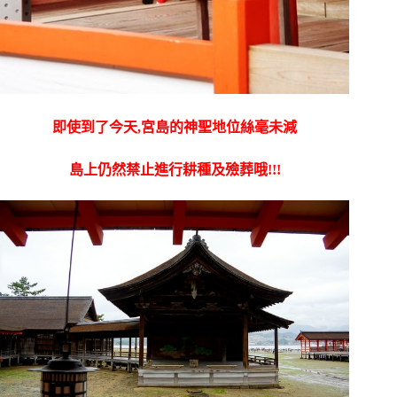
即使到了今天,宮島的神聖地位絲毫未減
島上仍然禁止進行耕種及殮葬哦!!!