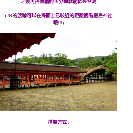
之後再搭渡輪約10分鐘就能抵達宮島
(JR的渡輪可以在海面上已較近的距離觀看嚴島神社
哦!!!)
搭船方式 :