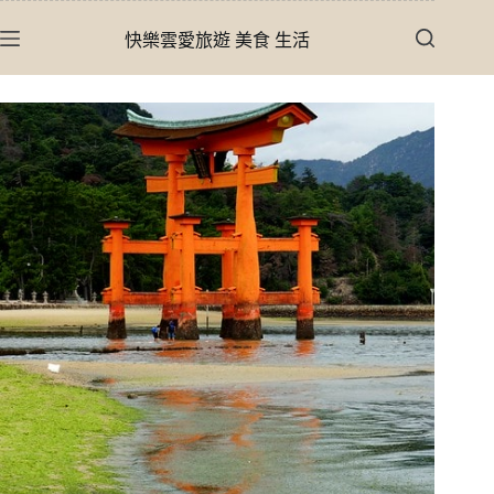
跳
快樂雲愛旅遊 美食 生活
至
主
要
內
容