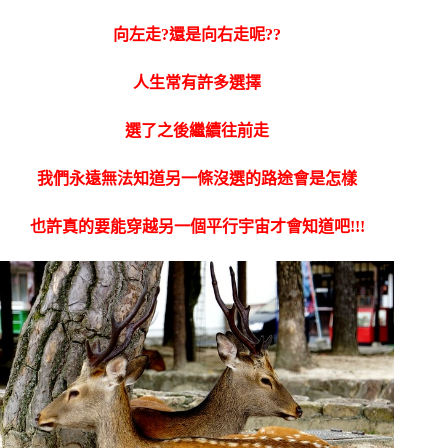
向左走?還是向右走呢??
人生常有許多選擇
選了之後繼續往前走
我們永遠無法知道另一條沒選的路途會是怎樣
也許真的要能穿越另一個平行宇宙才會知道吧!!!