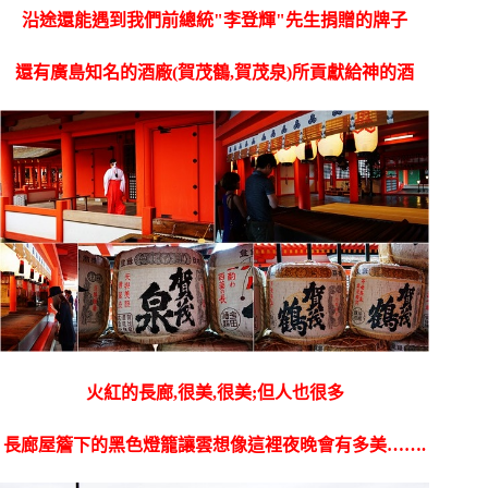
沿途還能遇到我們前總統"李登輝"先生捐贈的牌子
還有廣島知名的酒廠(賀茂鶴,賀茂泉)所貢獻給神的酒
火紅的長廊,很美,很美;但人也很多
長廊屋簷下的黑色燈籠讓雲想像這裡夜晚會有多美…….