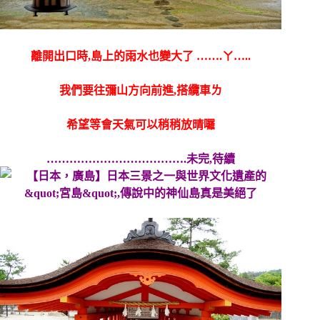
離開出口時,島上的雨水也變大了 …….ㄚ…..
我們要往彌山方向前進,搭纜車ㄌ
希望等會天氣可以稍稍放晴囉
……………………………….未完,待續