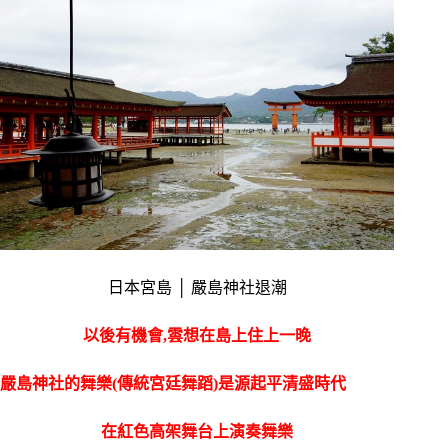
日本宮島 │ 嚴島神社退潮
以後有機會,雲想在島上住上一晚
嚴島神社的舞樂(傳統宮廷舞蹈)是源起平清盛時代
在紅色高架舞台上演奏舞樂