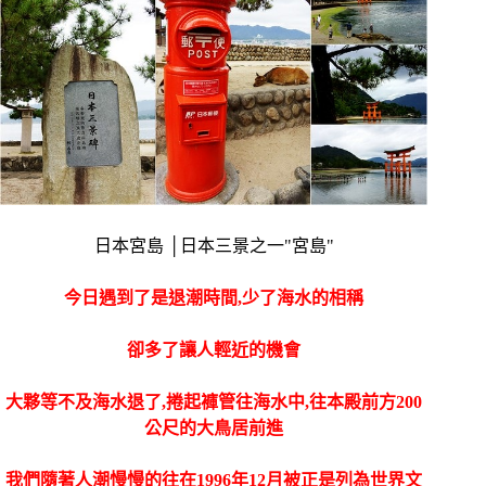
日本宮島 │日本三景之一"宮島"
今日遇到了是退潮時間,少了海水的相稱
卻多了讓人輕近的機會
大夥等不及海水退了,捲起褲管往海水中,往本殿前方200
公尺的大鳥居前進
我們隨著人潮慢慢的往在1996年12月被正是列為世界文