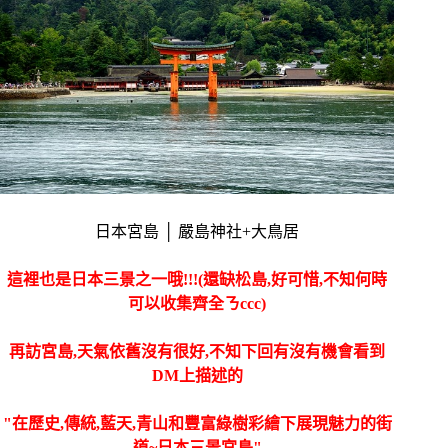
日本宮島 │ 嚴島神社+大鳥居
這裡也是日本三景之一哦!!!(還缺松島,好可惜,不知何時
可以收集齊全ㄋccc)
再訪宮島,天氣依舊沒有很好,不知下回有沒有機會看到
DM上描述的
"在歷史,傳統,藍天,青山和豐富綠樹彩繪下展現魅力的街
道~日本三景宮島"