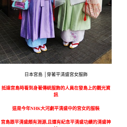
日本宮島 │穿著平清盛宮女服飾
抵達宮島時看到身著傳統服飾的人員在發島上的觀光資
訊
這是今年NHK大河劇平清盛中的宮女的服裝
宮島跟平清盛頗有淵源,且還有紀念平清盛功績的清盛神