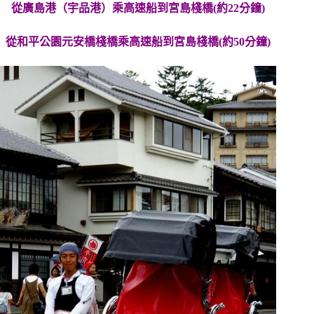
從廣島港（宇品港）乘高速船到宮島棧橋(約22分鐘)
從和平公園元安橋棧橋乘高速船到宮島棧橋(約50分鐘)