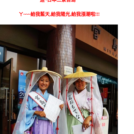
ㄚ~~~給我藍天,給我陽光,給我漲潮啦!!!