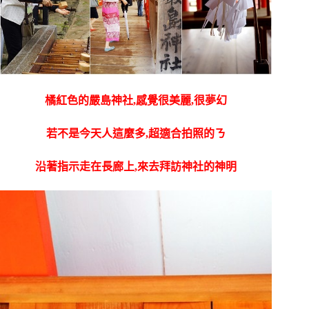
橘紅色的嚴島神社,感覺很美麗,很夢幻
若不是今天人這麼多,超適合拍照的ㄋ
沿著指示走在長廊上,來去拜訪神社的神明