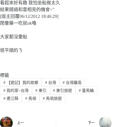
看起來好有趣 我怕坐船做太久
結果錯過和雲相見的機會>”
[版主回覆06/12/2012 18:46:29]
閉暈藥一吃就ok嚕
大家都沒暈船
很平順的ㄋ
標籤
#
【遊記】我的故鄉
#
台灣
#
台灣離島
#
我的家~台灣
#
東引
#
東引旅遊
#
臺馬輪
#
連江縣
#
馬祖
#
馬祖旅遊
上一
下一