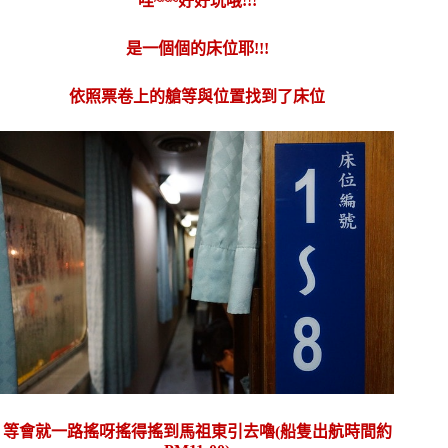
哇~~~好好玩哦!!!
是一個個的床位耶!!!
依照票卷上的艙等與位置找到了床位
等會就一路搖呀搖得搖到馬祖東引去嚕(船隻出航時間約