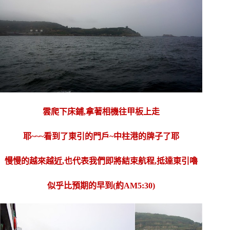
雲爬下床鋪,拿著相機往甲板上走
耶~~~看到了東引的門戶~中柱港的牌子了耶
慢慢的越來越近,也代表我們即將結束航程,抵達東引嚕
似乎比預期的早到(約AM5:30)