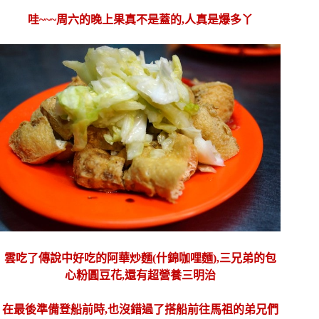
哇~~~周六的晚上果真不是蓋的,人真是爆多丫
雲吃了傳說中好吃的阿華炒麵(什錦咖哩麵),三兄弟的包
心粉圓豆花,
還有超營養三明治
在最後準備登船前時,也沒錯過了搭船前往馬祖的弟兄們