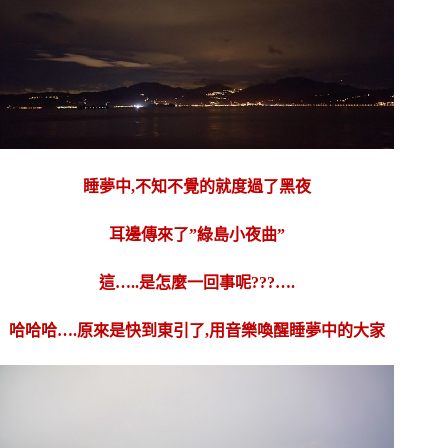
睡夢中,不知不覺的就度過了黑夜
耳邊傳來了”綠島小夜曲”
這…..是怎麼一回事呢???….
哈哈哈….原來是快到東引了,用音樂喚醒睡夢中的大家