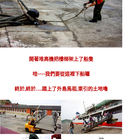
開著堆高機把樓梯架上了船隻
哇~~~我們要從這裡下船囉
終於,終於….踏上了外島馬祖,東引的土地嚕