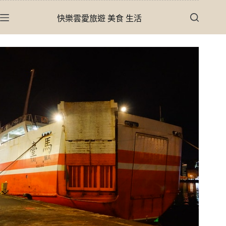
跳
快樂雲愛旅遊 美食 生活
至
主
要
內
容