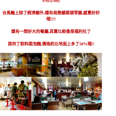
PM11:00)
台馬輪上除了經濟艙外,還有商務艙跟頭等艙,感覺好妙
哦!!!!
還有一間好大的餐廳,其實比較像是福利社了
提供了飲料跟泡麵,價格約比地面上多了50%哦!!