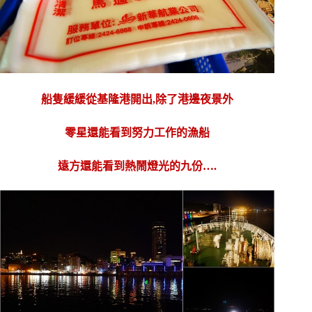
船隻緩緩從基隆港開出,除了港邊夜景外
零星還能看到努力工作的漁船
遠方還能看到熱鬧燈光的九份….