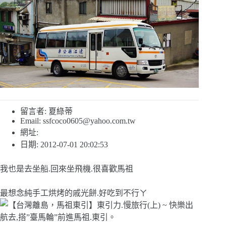
留言者: 夏綠蒂
Email:
ssfcoco0605@yahoo.com.tw
網址:
日期: 2012-07-01 20:02:53
我也是去坐船.回來坐飛機.很喜歡馬祖
最想念純手工烘烤的戚光餅.好吃到不行ㄚ