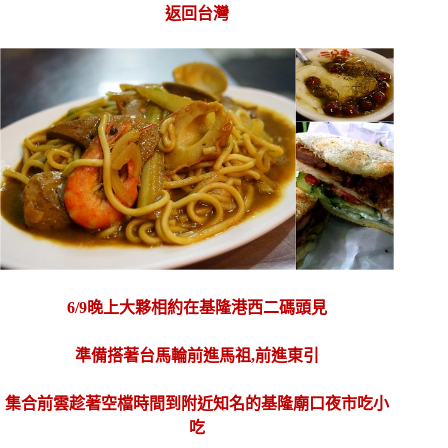
返回台灣
6/9晚上大夥相約在基隆港西二碼頭見
準備搭著台馬輪前進馬祖,前進東引
集合前雲趁著空檔時間到附近知名的基隆廟口夜市吃小
吃