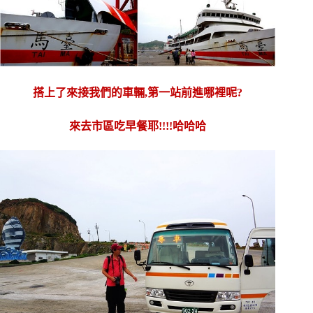
搭上了來接我們的車輛,第一站前進哪裡呢?
來去市區吃早餐耶!!!!哈哈哈