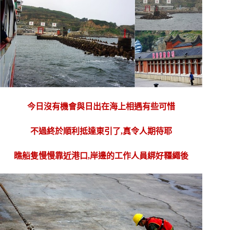
今日沒有機會與日出在海上相遇有些可惜
不過終於順利抵達東引了,真令人期待耶
瞧船隻慢慢靠近港口,岸邊的工作人員綁好韁繩後