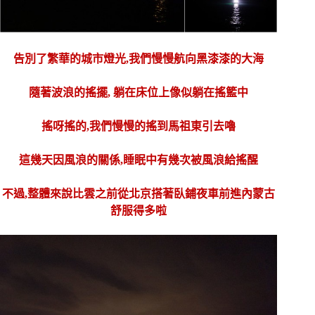
告別了繁華的城市燈光,我們慢慢航向黑漆漆的大海
隨著波浪的搖擺, 躺在床位上像似躺在搖籃中
搖呀搖的,我們慢慢的搖到馬祖東引去嚕
這幾天因風浪的關係,睡眠中有幾次被風浪給搖醒
不過,整體來說比雲之前從北京搭著臥鋪夜車前進內蒙古
舒服得多啦