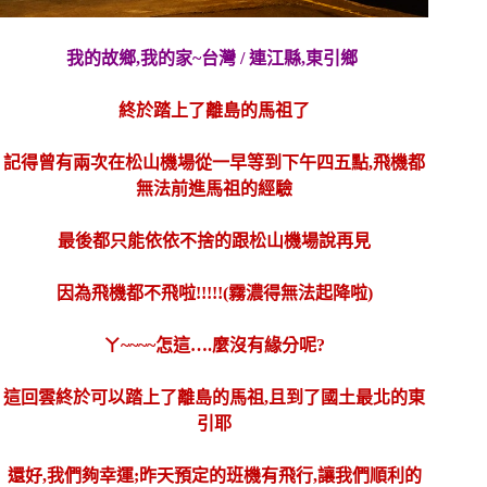
我的故鄉,我的家~台灣 / 連江縣,東引鄉
終於踏上了離島的馬祖了
記得曾有兩次在松山機場從一早等到下午四五點,飛機都
無法前進馬祖的經驗
最後都只能依依不捨的跟松山機場說再見
因為飛機都不飛啦!!!!!(霧濃得無法起降啦)
ㄚ~~~~怎這….麼沒有緣分呢?
這回雲終於可以踏上了離島的馬祖,且到了國土最北的東
引耶
還好,我們夠幸運;昨天預定的班機有飛行,讓我們順利的