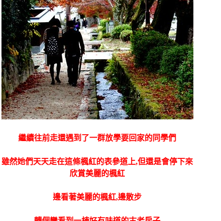
繼續往前走還遇到了一群放學要回家的同學們
雖然她們天天走在這條楓紅的表參道上,但還是會停下來
欣賞美麗的楓紅
邊看著美麗的楓紅,邊散步
轉個彎看到一棟好有味道的古老房子