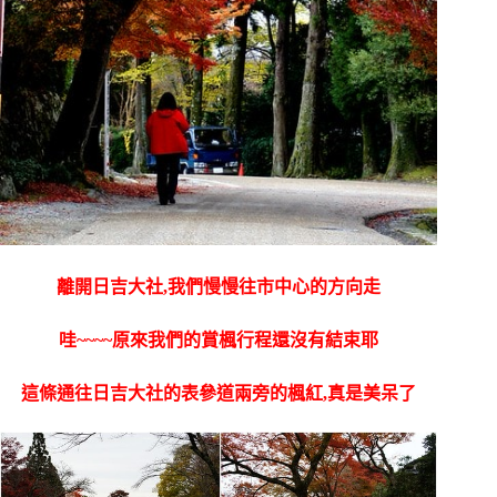
離開日吉大社,我們慢慢往市中心的方向走
哇~~~~原來我們的賞楓行程還沒有結束耶
這條通往日吉大社的表參道兩旁的楓紅,真是美呆了