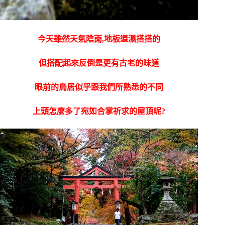
今天雖然天氣陰雨,地板還濕搭搭的
但搭配起來反倒是更有古老的味道
眼前的鳥居似乎跟我們所熟悉的不同
上頭怎麼多了宛如合掌祈求的屋頂呢?