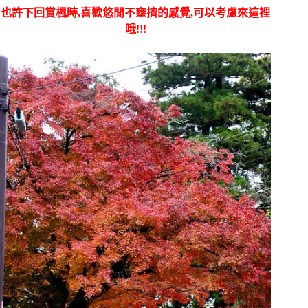
也許下回賞楓時,喜歡悠閒不壅擠的感覺,可以考慮來這裡
哦!!!