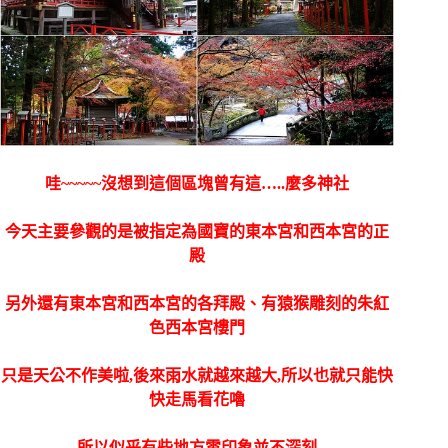
哇~~~~~沒想到這個區塊曾有這…..麼多神社
今天主要參觀的是被指定為國寶的
東本宮和西本宮的正
殿
另外
還有東本宮和西本宮的各拜殿、有猿猴雕刻的朱紅
色西本宮樓門
只是天公不作美啦,後來雨水就越來越大,所以也就只能快
快走馬看花嚕
所以似乎有些地方雲印象並不深刻