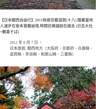
【日本關西自由行】2011秋遊京都滋賀(十八) 隨著當地
人漫步在坂本賞楓祕境,時間彷彿凝結在過去 (日吉大社
+鶴喜そば)
2012 年 6 月 7 日
日本旅遊
,
關西地方（大阪府、京都府、兵庫縣、
滋賀縣、奈良縣、和歌山縣、三重縣）