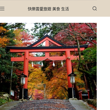
跳
快樂雲愛旅遊 美食 生活
至
主
要
內
容