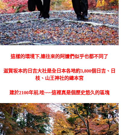
這樣的環境下,連往來的阿嬤們似乎也都不同了
滋賀坂本的日吉大社是全日本各地約3,800個
日吉、日
枝、山王神社的總本宮
建於2100年前,哇~~~這裡真
是個歷史悠久的區塊