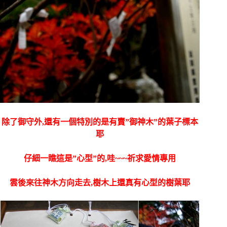
除了御守外,還有一個特別的是有賣”御神木”的葉子標本
耶
仔細一瞧這是”心型”的,哇~~~祈求愛情專用
雲後來往神木方向走去,樹木上還真有心型的樹葉耶