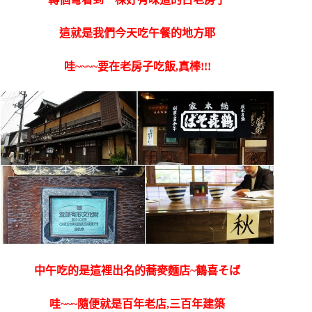
這就是我們今天吃午餐的地方耶
哇~~~~要在老房子吃飯,真棒!!!
中午吃的是這裡出名的蕎麥麵店~鶴喜そば
哇~~~隨便就是百年老店,三百年建築