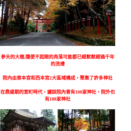
參天的大樹,隨便不起眼的角落可能都已經默默經過千年
的洗禮
院
內由東本宮和西本宮2大區域構成，聚集了許多神社
在鼎盛期的室町時代，據說院內曾有108家神社，院外也
有108家神社