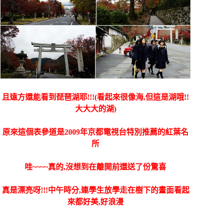
且遠方還能看到琵琶湖耶!!!(看起來很像海,但這是湖哦!!
大大大的湖)
原來這個表參道是2009年京都電視台特別推薦的紅葉名
所
哇~~~~真的,沒想到在離開前還送了份驚喜
真是漂亮呀!!!中午時分,連學生放學走在樹下的畫面看起
來都好美,好浪漫