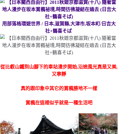
用部落格環遊世界 / 日本,滋賀縣,大津市,坂本町
/日吉大
社+鶴喜そば
從比叡山鐵到山腳下的車站漫步開始,沿途風光真是又美,
又寧靜
真的跟印象中其它的賞楓勝地不一樣
賞楓在這裡似乎就是一種生活吧