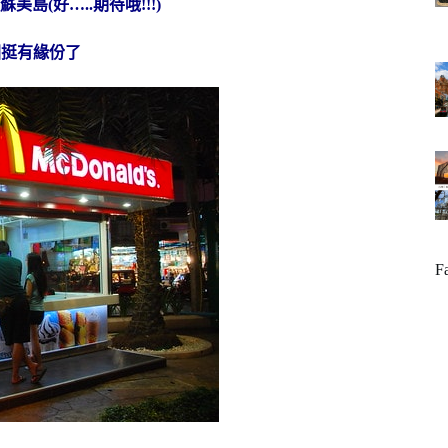
美島(好…..期待哦!!!)
國挺有緣份了
F