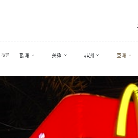
跳
至
主
要
內
容
歐洲
美州
非洲
亞洲