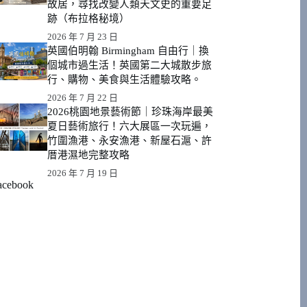
故居，尋找改變人類天文史的重要足
跡（布拉格秘境）
2026 年 7 月 23 日
英國伯明翰 Birmingham 自由行｜換
個城市過生活！英國第二大城散步旅
行、購物、美食與生活體驗攻略。
2026 年 7 月 22 日
2026桃園地景藝術節｜珍珠海岸最美
夏日藝術旅行！六大展區一次玩遍，
竹圍漁港、永安漁港、新屋石滬、許
厝港濕地完整攻略
2026 年 7 月 19 日
acebook