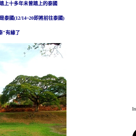
)踏上十多年未曾踏上的泰國
(12/14~20即將前往泰國)
"泰"有緣了
I