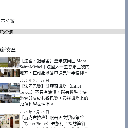
文章分類
文
章
分
類
最新文章
【法國．諾曼第】聖米歇爾山 Mont
Saint-Michel｜法國人一生會來三次的
地方，在潮起潮落中遇見千年信仰。
2026 年 7 月 28 日
【法國巴黎】艾菲爾鐵塔（Eiffel
Tower）不只有浪漫，還有數學！快
樂雲與皮皮共遊巴黎，尋找鐵塔上的
72位科學家名字。
2026 年 7 月 26 日
【捷克布拉格】跟著天文學家第谷
（Tycho Brahe）去旅行！探訪第谷