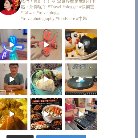
旅行，真好！！ ✈️
全世界都是我的打卡
點，那你呢？
#Travel #blogger #快樂雲
#Taiwan #travelblogger
#travelphotography #foodshare #中壢