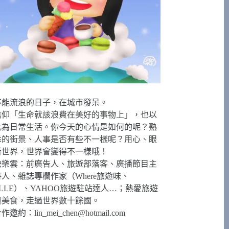
不能流浪的日子，在城市發呆。
信仰「生命就該浪費在美好的事物上」，也以
此為日常生活。你今天的心情是如何的呢？熟
悉的街景、人事是否有些不一樣呢？用心、眼
看世界，世界會變得不一樣哦！
快樂雲：前廣告人、旅遊部落客、廣播節目主
持人、雜誌專欄作家（Where旅遊味、
ELLE）、YAHOO旅遊駐站達人…；熱愛旅遊
與美食，走過世界數十餘國。
合作邀約：
lin_mei_chen@hotmail.com