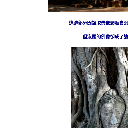
遺跡部分因盜取佛像頭販賣
但沒頭的佛像卻成了