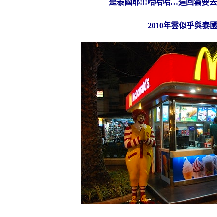
是泰國耶!!!哈哈哈…這回雲要去蘇
2010年雲似乎與泰