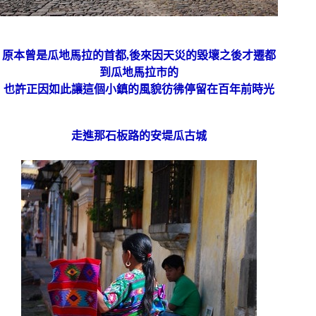
原本曾是瓜地馬拉的首都,後來因天災的毀壞之後才遷都
到瓜地馬拉市的
也許正因如此讓這個小鎮的風貌彷彿停留在百年前時光
走進那石板路的安堤瓜古城