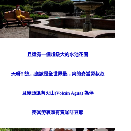
且還有一個超級大的水池花園
天呀!!!這…應該是全世界最…爽的麥當勞叔叔
且後頭還有火山(Volcán Agua) 為伴
麥當勞裏頭有賣咖啡豆耶