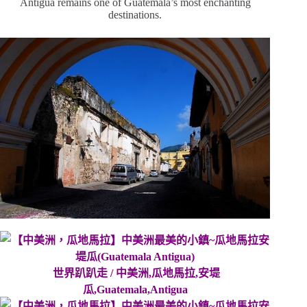
Antigua remains one of Guatemala’s most enchanting
destinations.
世界趴趴走 / 中美洲,瓜地馬拉,安堤
瓜,Guatemala,Antigua