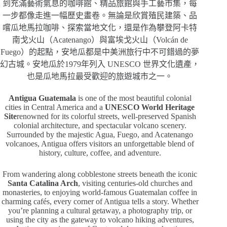
到充滿藝術氣息的咖啡館、精品旅館與手工藝市集，每
一步都像走進一幅歷史畫卷。無論是欣賞殖民建築、品
嚐瓜地馬拉咖啡、探索當地文化，還是作為攀登阿卡特
南戈火山（Acatenango）與富埃戈火山（Volcán de
Fuego）的起點，安地瓜都是中美洲旅行中不可錯過的夢
幻古城。安地瓜於1979年列入 UNESCO 世界文化遺產，
也是瓜地馬拉最受歡迎的旅遊城市之一。
Antigua Guatemala
is one of the most beautiful colonial
cities in Central America and a
UNESCO World Heritage
Site
renowned for its colorful streets, well-preserved Spanish
colonial architecture, and spectacular volcano scenery.
Surrounded by the majestic Agua, Fuego, and Acatenango
volcanoes, Antigua offers visitors an unforgettable blend of
history, culture, coffee, and adventure.
From wandering along cobblestone streets beneath the iconic
Santa Catalina Arch
, visiting centuries-old churches and
monasteries, to enjoying world-famous Guatemalan coffee in
charming cafés, every corner of Antigua tells a story. Whether
you’re planning a cultural getaway, a photography trip, or
using the city as the gateway to volcano hiking adventures,