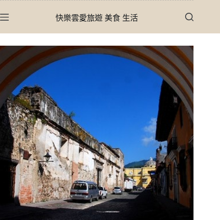
跳
快樂雲愛旅遊 美食 生活
至
主
要
內
容