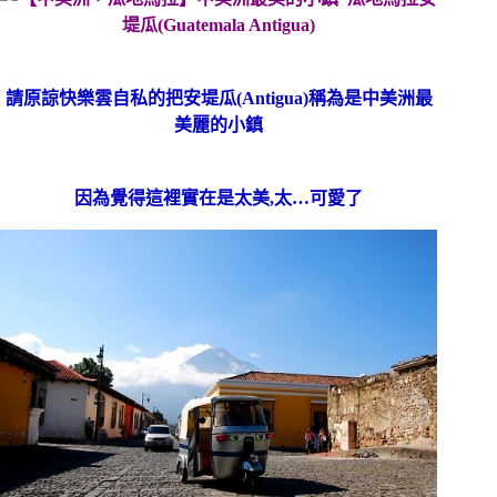
請原諒快樂雲自私的把安堤瓜(Antigua)稱為是中美洲最
美麗的小鎮
因為覺得這裡實在是太美,太…可愛了