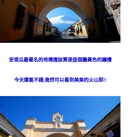
安堤瓜最著名的地標應該算是這個鵝黃色的鐘樓
今天運氣不錯,竟然可以看到美美的火山耶!!