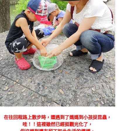
在往回程路上散步時，還遇到了媽媽到小孩捉昆蟲，
哇！！這裡雖然已經挺觀光化了，