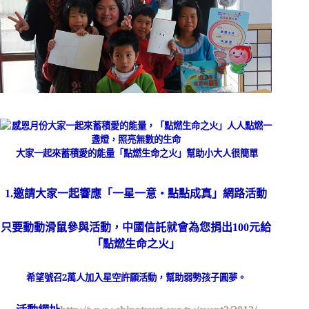
大家一起來蓄積愛的能量「點燃生命之火」幫助小大人很簡單
1.邀請大家一起響應「一星一意‧點點成真」網路活動
只要動動滑鼠參與活動，中國信託就會為您捐出
100
元給
「點燃生命之火」
希望號召
2
萬人加入星空許願活動，幫助弱勢孩子圓夢。