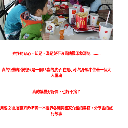
、知足、滿足與不浪費讓雲印象深刻………
卉羚的貼心
真的很難想像她只是一個
13
歲的孩子,在她小小的身軀中住著一個大
人靈魂
真的讓雲好訝異，也好不捨丫
用餐之後,雲幫
卉羚準備一本世界各洲與國家介紹的書籍，分享雲的旅
行故事