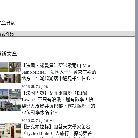
文章分類
文
章
分
類
最新文章
【法國．諾曼第】聖米歇爾山 Mont
Saint-Michel｜法國人一生會來三次的
地方，在潮起潮落中遇見千年信仰。
2026 年 7 月 28 日
【法國巴黎】艾菲爾鐵塔（Eiffel
Tower）不只有浪漫，還有數學！快
樂雲與皮皮共遊巴黎，尋找鐵塔上的
72位科學家名字。
2026 年 7 月 26 日
【捷克布拉格】跟著天文學家第谷
（Tycho Brahe）去旅行！探訪第谷