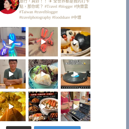
旅行，真好！！ ✈️
全世界都是我的打卡
點，那你呢？
#Travel #blogger #快樂雲
#Taiwan #travelblogger
#travelphotography #foodshare #中壢