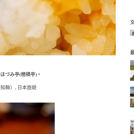
ほづみ亭(穂積亭)。
高知縣）
,
日本旅遊