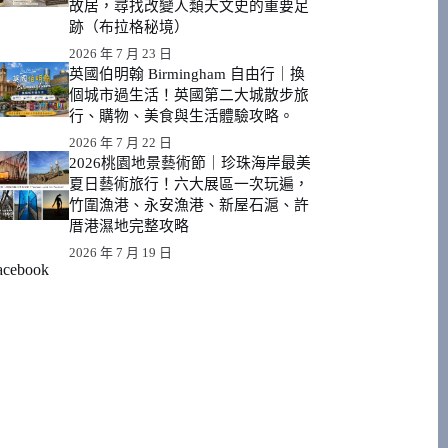
故居，尋找改變人類天文史的重要足
跡（布拉格秘境）
2026 年 7 月 23 日
英國伯明翰 Birmingham 自由行｜換
個城市過生活！英國第二大城散步旅
行、購物、美食與生活體驗攻略。
2026 年 7 月 22 日
2026桃園地景藝術節｜珍珠海岸最美
夏日藝術旅行！六大展區一次玩遍，
竹圍漁港、永安漁港、新屋石滬、許
厝港濕地完整攻略
2026 年 7 月 19 日
acebook