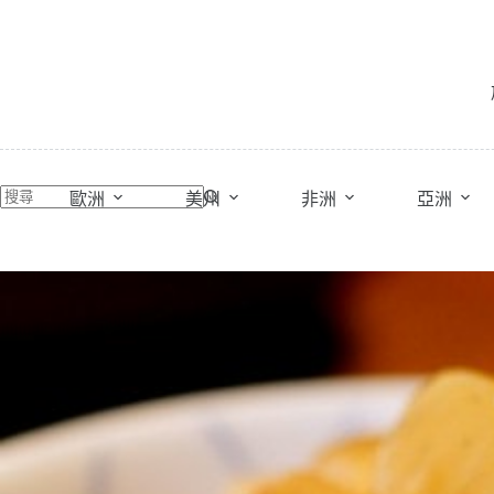
跳
至
主
要
內
容
歐洲
美州
非洲
亞洲