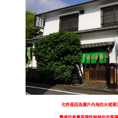
也許是因為瀨戶內海的水域潮
豐盛的產量與彈性鮮美的肉質