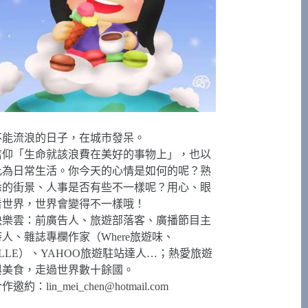
不能流浪的日子，在城市發呆。
信仰「生命就該浪費在美好的事物上」，也以
此為日常生活。你今天的心情是如何的呢？熟
悉的街景、人事是否有些不一樣呢？用心、眼
看世界，世界會變得不一樣哦！
快樂雲：前廣告人、旅遊部落客、廣播節目主
持人、雜誌專欄作家（Where旅遊味、
ELLE）、YAHOO旅遊駐站達人…；熱愛旅遊
與美食，走過世界數十餘國。
合作邀約：
lin_mei_chen@hotmail.com