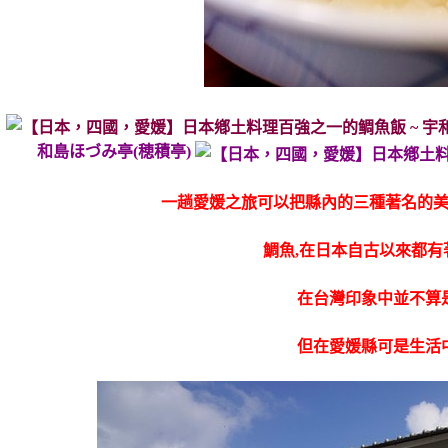
和島ほづみ亭(穂積亭)
一趟愛媛之旅可以把縣內的三種著名的
鯛魚,在日本自古以來都
在台灣印象中並不算
但在愛媛縣可是生活