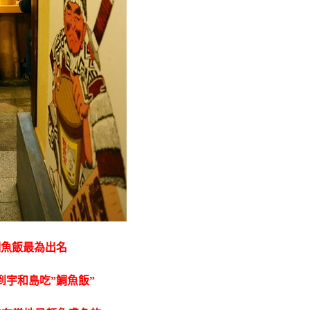
鯛魚飯最為出名
宇和島吃”鯛魚飯”