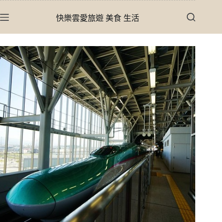
跳
快樂雲愛旅遊 美食 生活
至
主
要
內
容