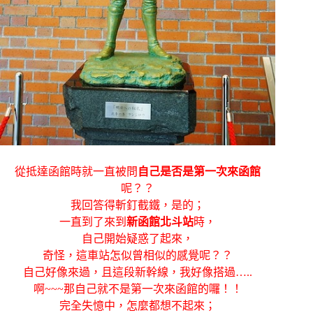
從抵達函館時就一直被問
自己是否是第一次來函館
呢？？
我回答得斬釘截鐵，是的；
一直到了來到
新函館北斗站
時，
自己開始疑惑了起來，
奇怪，這車站怎似曾相似的感覺呢？？
自己好像來過，且這段新幹線，我好像搭過…..
啊~~~那自己就不是第一次來函館的囉！！
完全失憶中，怎麼都想不起來；