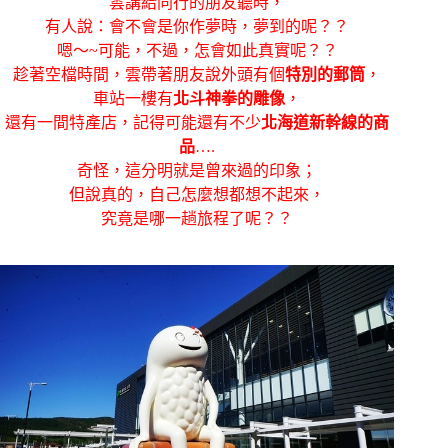
雲講給同行的朋友聽時，
有人說：會不會是你作夢時，夢到的呢？？
嗯～~可能，不過，怎會如此真實呢？？
趁著空檔時間，雲帶著朋友說外頭有個
特別的郵筒
，
車站一樓有
北斗神拳的雕像
，
還有一間特產店，記得可能還有不少
北海道新幹線的商
品
….
奇怪，這分明就是曾來過的印象；
但說真的，自己怎麼想都想不起來，
究竟是哪一趟旅程了呢？？