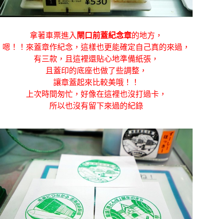
拿著車票進入
閘口前蓋紀念章
的地方，
嗯！！來蓋章作紀念，這樣也更能確定自己真的來過，
有三款，且這裡還貼心地準備紙張，
且蓋印的底座也做了些調整，
讓章蓋起來比較美哦！！
上次時間匆忙，好像在這裡也沒打過卡，
所以也沒有留下來過的紀錄