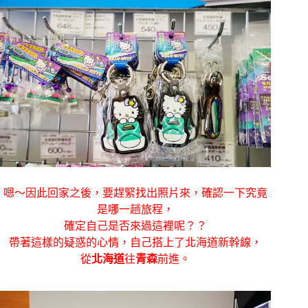
嗯～因此回家之後，要趕緊找出照片來，確認一下究竟
是哪一趟旅程，
確定自己是否來過這裡呢？？
帶著這樣的疑惑的心情，自己搭上了北海道新幹線，
從
北海道
往
青森
前進。