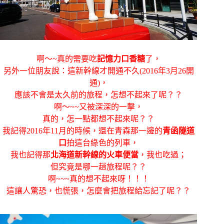
啊～~真的需要吃
記憶力口香糖
了，
另外一位朋友說：這新幹線才開通不久(2016年3月26開
通)，
應該不會是太久前的旅程，怎想不起來了呢？？
啊～~~又被深深的一擊，
真的，怎一點都想不起來呢？？
我記得2016年11月的時候，還在青森那一邊的
青函隧道
口
拍這台綠色的列車，
我也記得那
北海道新幹線的火車便當
，我也吃過；
但究竟是哪一趟旅程呢？？
啊~~~真的想不起來呀！！！
這讓人驚恐，也慌張，怎麼會把旅程給忘記了呢？？