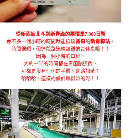
從新函館北斗到新青森的票價是7,060日幣
差不多一個小時的時間就能抵達
青森
的
新青森站
，
時間很短，但這段路途應該很適合休息哦！！
因為一個小時的車程，
大約一半的時間都在青函隧道內，
可都是沒有任何的手機、網路訊號；
哈哈哈，這樣的設計還挺妙的呀！！