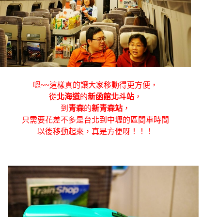
嗯~~這樣真的讓大家移動得更方便，
從
北海道
的
新函館北斗站
，
到
青森
的
新青森站
，
只需要花差不多是台北到中壢的區間車時間
以後移動起來，真是方便呀！！！