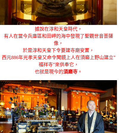
據說在淳和天皇時代，
有人在當今兵庫區和田岬的海中發現了聖觀世音菩薩
像，
於是淳和天皇下令要建寺廟安置，
西元886年光孝天皇又命令聞鏡上人在須磨上野山建立”
福祥寺”來供奉它，
也就是現今的
須磨寺
。