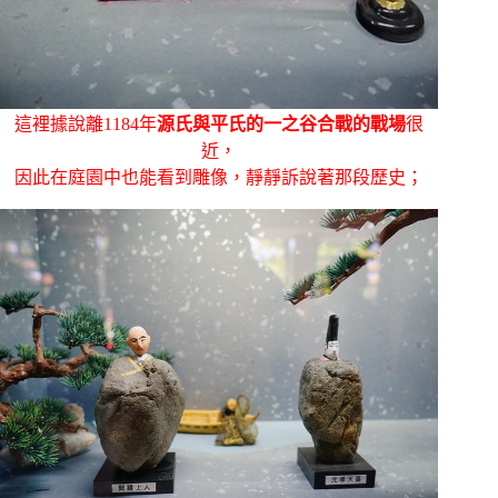
這裡據說離1184年
源氏與平氏的一之谷合戰的戰場
很
近，
因此在庭園中也能看到雕像，靜靜訴說著那段歷史；