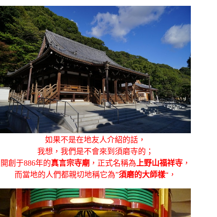
如果不是在地友人介紹的話，
我想，我們是不會來到
須磨寺的；
開創于886年的
真言宗寺廟
，正式名稱為
上野山福祥寺
，
而當地的人們都親切地稱它為”
須磨的大師樣
“，