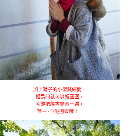
加上輪子的小型藏經閣，
輕易的就可以轉圈圈，
就能把經書給念一遍，
嗯~~~心誠則靈哦！！