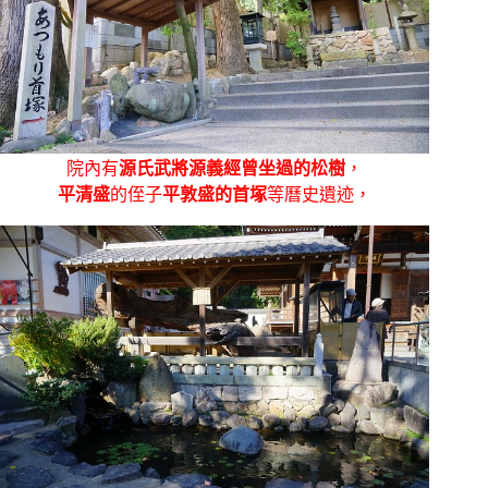
院內有
源氏武將源義經曾坐過的松樹
，
平清盛
的侄子
平敦盛的首塚
等曆史遺迹，