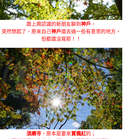
跟上周認識的新朋友聊到
神戶
，
突然想起了，原來自己
神戶
還去過一些有意思的地方，
但都還沒寫耶！！
須磨寺
，原本是要來
賞楓紅
的；