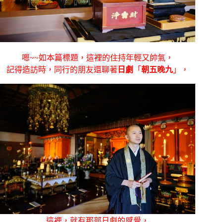
嗯~~如本篇標題，這裡的住持年輕又帥氣，
記得造訪時，同行的朋友還聊著
日劇
「
朝五晚九
」，
這裡，就有那部日劇的感覺，