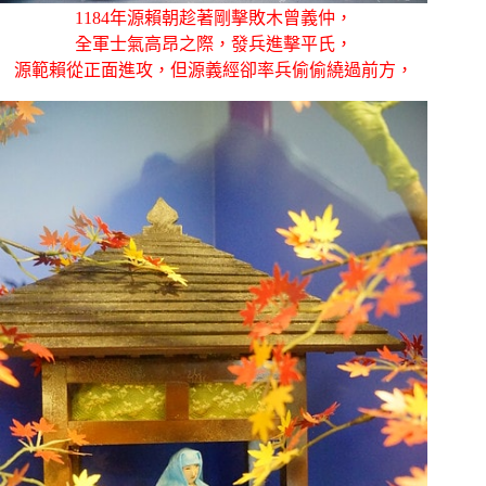
1184年源賴朝趁著剛擊敗木曾義仲，
全軍士氣高昂之際，發兵進擊平氏，
源範賴從正面進攻，但源義經卻率兵偷偷繞過前方，