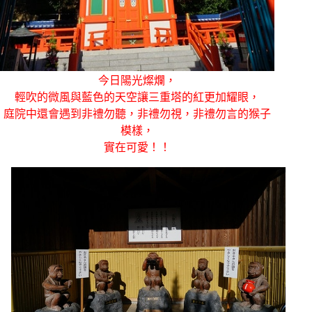
今日陽光燦爛，
輕吹的微風與藍色的天空讓三重塔的紅更加耀眼，
庭院中還會遇到非禮勿聽，非禮勿視，非禮勿言的猴子
模樣，
實在可愛！！