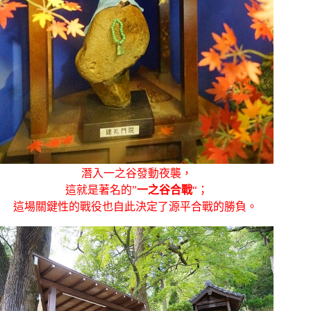
潛入一之谷發動夜襲，
這就是著名的”
一之谷合戰
“；
這場關鍵性的戰役也自此決定了源平合戰的勝負。