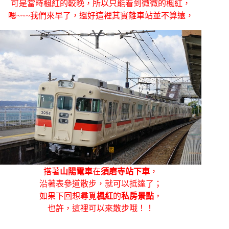
可是當時楓紅的較晚，所以只能看到微微的楓紅，
嗯~~~我們來早了，還好這裡其實離車站並不算遠，
搭著
山陽電車
在
須磨寺站下車
，
沿著表參道散步，就可以抵達了；
如果下回想尋覓
楓紅
的
私房景點
，
也許，這裡可以來散步哦！！