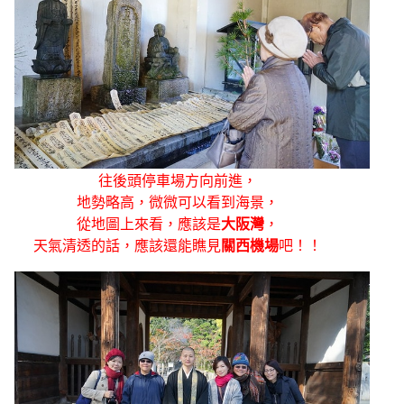
往後頭停車場方向前進，
地勢略高，微微可以看到海景，
從地圖上來看，應該是
大阪灣
，
天氣清透的話，應該還能瞧見
關西機場
吧！！