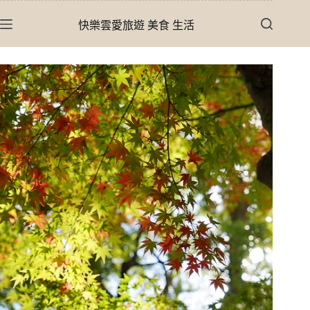
跳
快樂雲愛旅遊 美食 生活
至
主
要
內
容