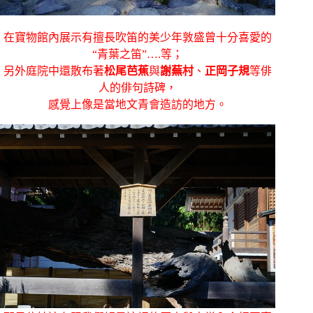
在寶物館內展示有擅長吹笛的美少年敦盛曾十分喜愛的
“青葉之笛”….等；
另外庭院中還散布著
松尾芭蕉
與
謝蕪村
、
正岡子規
等俳
人的俳句詩碑，
感覺上像是當地文青會造訪的地方。